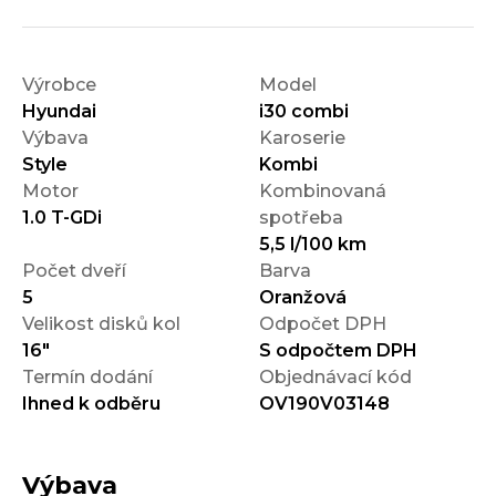
Výrobce
Model
Hyundai
i30 combi
Výbava
Karoserie
Style
Kombi
Motor
Kombinovaná
1.0 T-GDi
spotřeba
5,5 l/100 km
Počet dveří
Barva
5
Oranžová
Velikost disků kol
Odpočet DPH
16"
S odpočtem DPH
Termín dodání
Objednávací kód
Ihned k odběru
OV190V03148
Výbava