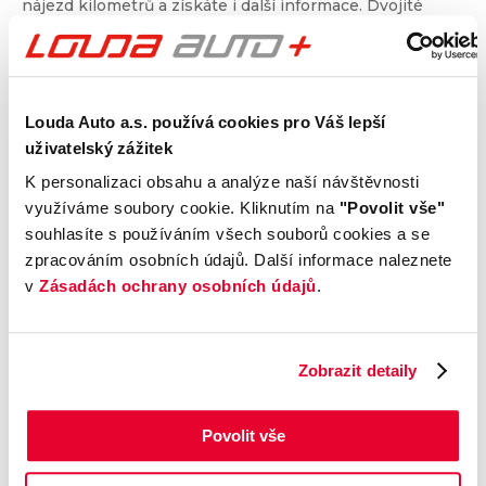
nájezd kilometrů a získáte i další informace. Dvojité
prověření pro jistotu při nákupu.
Kontrola technického stavu
Louda Auto a.s. používá cookies pro Váš lepší
Motor
uživatelský zážitek
Převodovka a spojka
K personalizaci obsahu a analýze naší návštěvnosti
Nápravy a podvozek
využíváme soubory cookie. Kliknutím na
"Povolit vše"
Výfuková soustava
souhlasíte s používáním všech souborů cookies a se
Brzdy
zpracováním osobních údajů. Další informace naleznete
Elektronické části vozu
v
Zásadách ochrany osobních údajů
.
Karoserie
Výbava
Zobrazit detaily
Prověření vozu od Cebia
Povolit vše
Kontrola najetých km