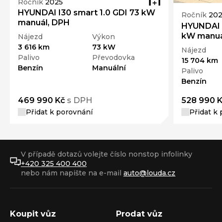
Ročník
2025
HYUNDAI I30 smart 1.0 GDI 73 kW
Ročník
20
manuál, DPH
HYUNDAI I
kW manuá
Nájezd
Výkon
3 616 km
73 kW
Nájezd
Palivo
Převodovka
15 704 km
Benzín
Manuální
Palivo
Benzín
469 990 Kč
s DPH
528 990 
Přidat k porovnání
Přidat k
V případě dotazů volejte číslo nonstop infolinky
+420 325 400 400
nebo nám napište na e-mail
auto@louda.cz
Koupit vůz
Prodat vůz