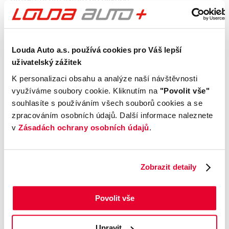
Kontrola technického stavu
Motor
Louda Auto a.s. používá cookies pro Váš lepší
uživatelský zážitek
Převodovka a spojka
Nápravy a podvozek
K personalizaci obsahu a analýze naší návštěvnosti
Výfuková soustava
využíváme soubory cookie. Kliknutím na
"Povolit vše"
souhlasíte s používáním všech souborů cookies a se
Brzdy
zpracováním osobních údajů. Další informace naleznete
Elektronické části vozu
v
Zásadách ochrany osobních údajů
.
Karoserie
Výbava
Zobrazit detaily
Prověření vozu od Cebia
Povolit vše
Kontrola najetých km
Kontrola odcizení
Upravit