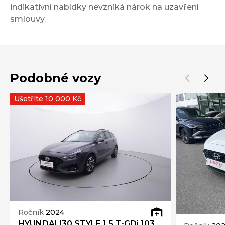
indikativní nabídky nevzniká nárok na uzavření
smlouvy.
Podobné vozy
Ušetříte 10 000 Kč
Ročník
2024
HYUNDAI I30 STYLE 1.5 T-GDi 103