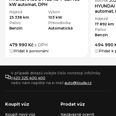
Ročník
202
kW automat, DPH
HYUNDAI I
automat,
Nájezd
Výkon
25 338 km
103 kW
Nájezd
Palivo
Převodovka
17 892 km
Benzín
Automatická
Palivo
Benzín
479 990 Kč
s DPH
494 990 
Přidat k porovnání
Přidat k
V případě dotazů volejte číslo nonstop infolinky
+420 325 400 400
nebo nám napište na e-mail
auto@louda.cz
Koupit vůz
Prodat vůz
Koupit nový vůz
Nezávazně ocenit