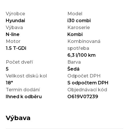
Výrobce
Model
Hyundai
i30 combi
Výbava
Karoserie
N-line
Kombi
Motor
Kombinovaná
1.5 T-GDi
spotřeba
6,3 l/100 km
Počet dveří
Barva
5
Šedá
Velikost disků kol
Odpočet DPH
18"
S odpočtem DPH
Termín dodání
Objednávací kód
Ihned k odběru
O619V07239
Výbava