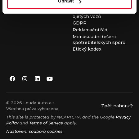
Upravit
Všeobecné obchodní
podmínky při nákupu
ojetých vozů
GDPR
Reklamační řád
Mimosoudní řešení
spotřebitelských sporů
Etický kodex
© 2026 Louda Auto a.s.
Zpět nahoru
Všechna práva vyhrazena
This site is protected by reCAPTCHA and the Google
Privacy
Policy
and
Terms of Service
apply.
Nastavení souborů cookies