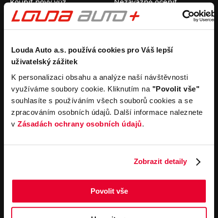
Koupit nový vůz
Nezávazně ocenit
Koupit ojetý vůz
Průběh výkupu vozu
Koupit užitkový vůz
Koupit obytný vůz
Pronájem
Společnost
Louda Auto a.s. používá cookies pro Váš lepší
uživatelský zážitek
Carsharing
Kontakty
Autopůjčovna
Louda Auto+ Poděbrady
K personalizaci obsahu a analýze naší návštěvnosti
Operativní leasing
Obytné vozy
využíváme soubory cookie. Kliknutím na
"Povolit vše"
Novinky
souhlasíte s používáním všech souborů cookies a se
Pro média
zpracováním osobních údajů. Další informace naleznete
Kariéra
v
Zásadách ochrany osobních údajů
.
Servisní služby
Důležité odkazy
Servis
Cookies
Objednání online
Všeobecné obchodní
Zobrazit detaily
podmínky pro online
Odtahová služba
objednávky motorových
vozidel
Povolit vše
Všeobecné obchodní
podmínky pro provádění
servisních prací