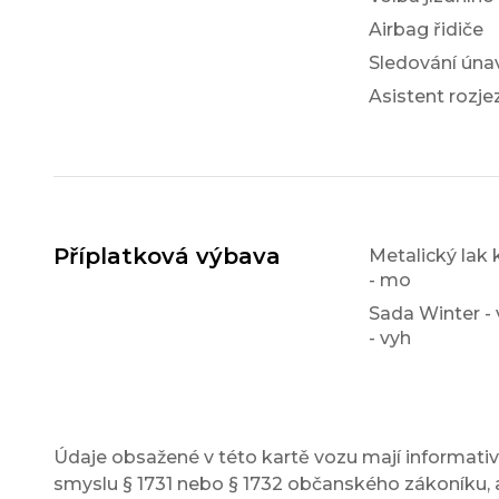
Airbag řidiče
Sledování únav
Asistent rozj
Příplatková výbava
Metalický lak k
- mo
Sada Winter - 
- vyh
Údaje obsažené v této kartě vozu mají informativn
smyslu § 1731 nebo § 1732 občanského zákoníku, a