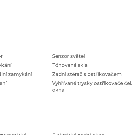
r
Senzor světel
ykání
Tónovaná skla
ální zamykání
Zadní stěrač s ostřikovačem
ení
Vyhřívané trysky ostřikovače čel.
okna