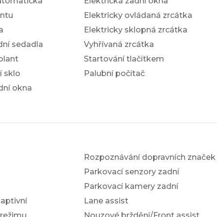
utomatická
Elektrická zadní okna
antu
Elektricky ovládaná zrcátka
a
Elektricky sklopná zrcátka
dní sedadla
Vyhřívaná zrcátka
olant
Startování tlačítkem
í sklo
Palubní počítač
dní okna
Rozpoznávání dopravních značek
Parkovací senzory zadní
Parkovací kamery zadní
ptivní
Lane assist
 režimu
Nouzové brždění/Front assist