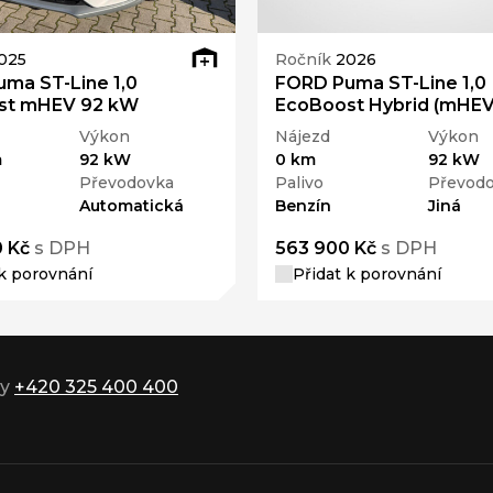
025
Ročník
2026
ma ST-Line 1,0
FORD Puma ST-Line 1,0
st mHEV 92 kW
EcoBoost Hybrid (mHEV
Výkon
Nájezd
Výkon
m
92 kW
0 km
92 kW
Převodovka
Palivo
Převod
Automatická
Benzín
Jiná
 Kč
s DPH
563 900 Kč
s DPH
 k porovnání
Přidat k porovnání
ky
+420 325 400 400