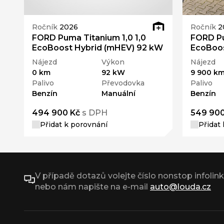
Ročník
2026
Ročník
2
FORD Puma Titanium 1,0 1,0
FORD Pu
EcoBoost Hybrid (mHEV) 92 kW
EcoBoo
Nájezd
Výkon
Nájezd
0 km
92 kW
9 900 k
Palivo
Převodovka
Palivo
Benzín
Manuální
Benzín
494 900 Kč
s DPH
549 900
Přidat k porovnání
Přidat
V případě dotazů volejte číslo nonstop infolin
nebo nám napište na e-mail
auto@louda.cz