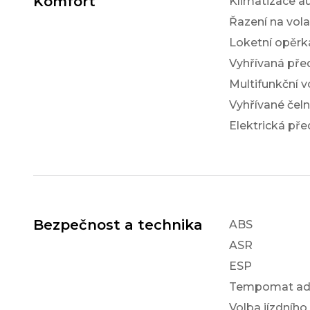
Komfort
Klimatizace a
Řazení na vol
Loketní opěrk
Vyhřívaná pře
Multifunkční v
Vyhřívané čeln
Elektrická pře
Bezpečnost a technika
ABS
ASR
ESP
Tempomat ada
Volba jízdního