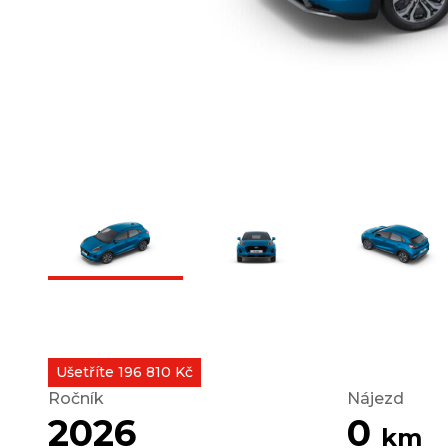
Ušetříte 196 810 Kč
Ročník
Nájezd
2026
0
km