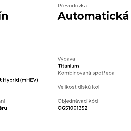
Převodovka
ín
Automatická
Výbava
Titanium
Kombinovaná spotřeba
t Hybrid (mHEV)
Velikost disků kol
ní
Objednávací kód
ěru
OG51001352