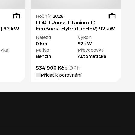
Ročník
2026
R
FORD Puma Titanium 1,0
F
) 92 kW
EcoBoost Hybrid (mHEV) 92 kW
E
Nájezd
Výkon
N
0 km
92 kW
0
ovka
Palivo
Převodovka
P
Benzín
Automatická
B
534 900 Kč
s DPH
5
Přidat k porovnání