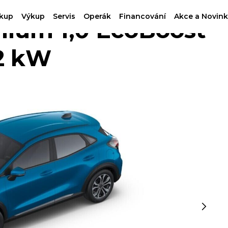
kup
Výkup
Servis
Operák
Financování
Akce a Novink
ium 1,0 EcoBoost
2 kW