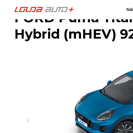
Ná
FORD Puma Titan
Hybrid (mHEV) 9