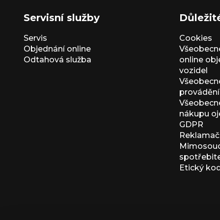
Servisní služby
Důležit
Servis
Cookies
Objednání online
Všeobecn
Odtahová služba
online ob
vozidel
Všeobecn
provádění 
Všeobecné
nákupu oj
GDPR
Reklamačn
Mimosoudn
spotřebit
Etický ko