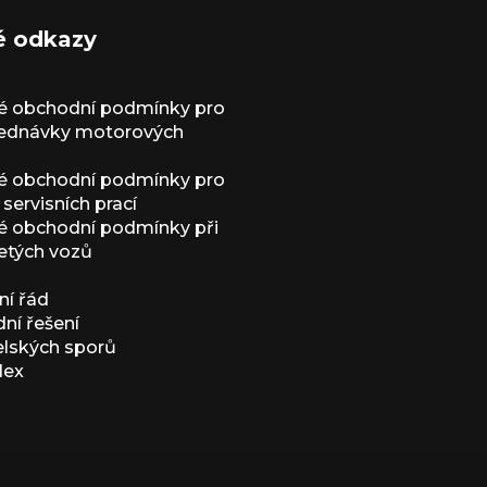
é odkazy
é obchodní podmínky pro
jednávky motorových
é obchodní podmínky pro
servisních prací
 obchodní podmínky při
etých vozů
í řád
í řešení
elských sporů
dex