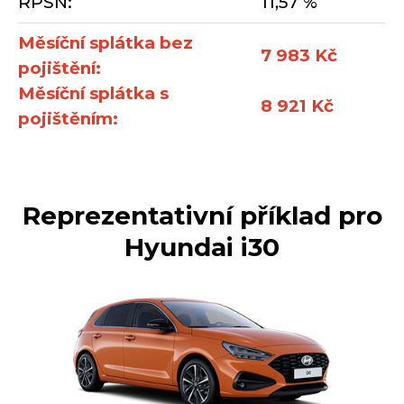
RPSN:
11,57 %
Měsíční splátka bez
7 983 Kč
pojištění:
Měsíční splátka s
8 921 Kč
pojištěním:
Reprezentativní příklad pro
Hyundai i30