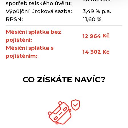
spotřebitelského úvěru:
Výpůjční úroková sazba:
3,49 % p.a.
RPSN:
11,60 %
Měsíční splátka bez
Kč
12 964
pojištění:
Měsíční splátka s
14 302 Kč
pojištěním:
CO ZÍSKÁTE NAVÍC?