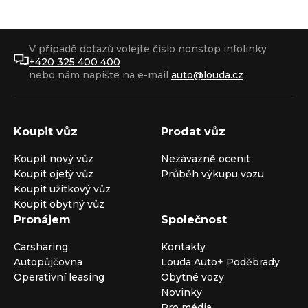
V případě dotazů volejte číslo nonstop infolinky
+420 325 400 400
nebo nám napište na e-mail
auto@louda.cz
Koupit vůz
Prodat vůz
Koupit nový vůz
Nezávazně ocenit
Koupit ojetý vůz
Průběh výkupu vozu
Koupit užitkový vůz
Koupit obytný vůz
Pronájem
Společnost
Carsharing
Kontakty
Autopůjčovna
Louda Auto+ Poděbrady
Operativní leasing
Obytné vozy
Novinky
Pro média