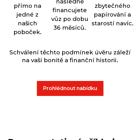
následně
přímo na
zbytečného
financujete
jedné z
papírování a
vůz po dobu
našich
starostí navíc.
36 měsíců.
poboček.
Schválení těchto podmínek úvěru záleží
na vaší bonitě a finanční historii.
Prohlédnout nabídku