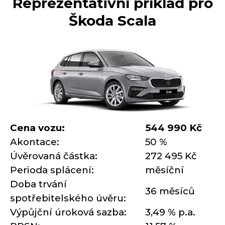
Reprezentativní příklad pro
Škoda Scala
Cena vozu:
544 990 Kč
Akontace:
50 %
Úvěrovaná částka:
272 495 Kč
Perioda splácení:
měsíční
Doba trvání
36 měsíců
spotřebitelského úvěru:
Výpůjční úroková sazba:
3,49 % p.a.