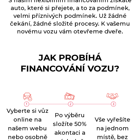
S naším flexibilním financováním získáte
auto, které si přejete, a to za podmínek,
velmi příznivých podmínek. Už žádné
čekání, žádné složité procesy. K vašemu
novému vozu vám otevřeme dveře.
JAK PROBÍHÁ
FINANCOVÁNÍ VOZU?
Vyberte si vůz
Po výběru
online na
Vše vyřešíte
složíte 50%
našem webu
na jednom
akontaci a
nebo osobně
místě, bez