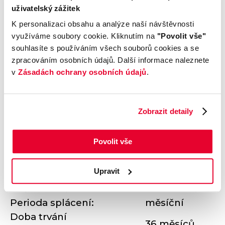
Reprezentativní příklad pro
uživatelský zážitek
K personalizaci obsahu a analýze naší návštěvnosti
Volkswagen Caddy
využíváme soubory cookie. Kliknutím na
"Povolit vše"
souhlasíte s používáním všech souborů cookies a se
zpracováním osobních údajů. Další informace naleznete
v
Zásadách ochrany osobních údajů
.
Zobrazit detaily
Povolit vše
Cena vozu:
884 990 Kč
Upravit
Akontace:
50 %
Úvěrovaná částka:
442 495 Kč
Perioda splácení:
měsíční
Doba trvání
36 měsíců