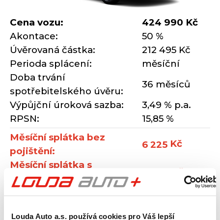
Cena vozu:
424 990 Kč
Akontace:
50 %
Úvěrovaná částka:
212 495 Kč
Perioda splácení:
měsíční
Doba trvání
36 měsíců
spotřebitelského úvěru:
Výpůjční úroková sazba:
3,49 % p.a.
RPSN:
15,85 %
Měsíční splátka bez
Kč
6 225
pojištění:
Měsíční splátka s
7 346 Kč
pojištěním:
Louda Auto a.s. používá cookies pro Váš lepší