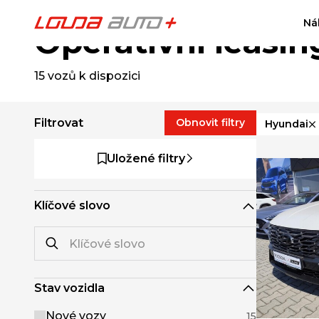
Ná
Operativní leasin
15
vozů k dispozici
Filtrovat
Obnovit filtry
Hyundai
Uložené filtry
Klíčové slovo
Stav vozidla
Nové vozy
15