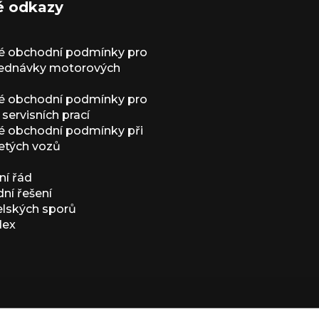
é odkazy
é obchodní podmínky pro
jednávky motorových
é obchodní podmínky pro
servisních prací
 obchodní podmínky při
etých vozů
í řád
í řešení
elských sporů
dex