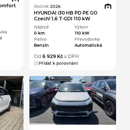
omfort
Ročník
2026
HYUNDAI i30 HB PD PE GO
Czech! 1,6 T-GDI 110 kW
Nájezd
Výkon
vka
0 km
110 kW
í
Palivo
Převodovka
Benzín
Automatická
Od
6 929 Kč
s DPH
Přidat k porovnání