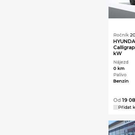
Ročník
2
HYUNDAI
Calligra
kW
Nájezd
0 km
Palivo
Benzín
Od
19 0
Přidat 