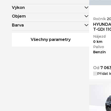
Výkon
Objem
Ročník
2
HYUNDAI
Barva
T-GDI 11
Nájezd
Všechny parametry
0 km
Palivo
Benzín
Od
7 06
Přidat 