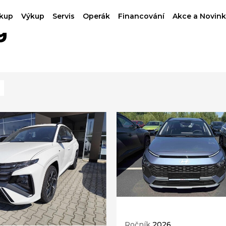
kup
Výkup
Servis
Operák
Financování
Akce a Novink
g
Ročník
2026