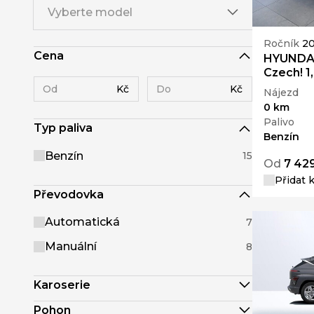
Vyberte model
Ročník
2
Cena
HYUNDAI
Czech! 1
Kč
Kč
Nájezd
0 km
Palivo
Typ paliva
Benzín
Benzín
15
Od
7 42
Přidat 
Převodovka
Automatická
7
Manuální
8
Karoserie
Pohon