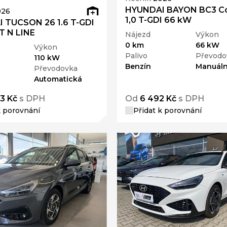
HYUNDAI BAYON BC3 C
026
1,0 T-GDI 66 kW
 TUCSON 26 1.6 T-GDI
 N LINE
Nájezd
Výkon
0 km
66 kW
Výkon
Palivo
Převodo
110 kW
Benzín
Manuáln
Převodovka
Automatická
3 Kč
s DPH
Od
6 492 Kč
s DPH
k porovnání
Přidat k porovnání