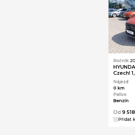
Ročník
2
HYUNDA
Czech! 1
Nájezd
0 km
Palivo
Benzín
Od
9 518
Přidat 