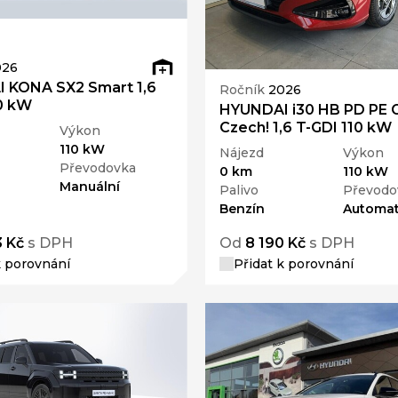
026
 KONA SX2 Smart 1,6
Ročník
2026
0 kW
HYUNDAI i30 HB PD PE 
Czech! 1,6 T-GDI 110 kW
Výkon
110 kW
Nájezd
Výkon
Převodovka
0 km
110 kW
Manuální
Palivo
Převodo
Benzín
Automat
3 Kč
s DPH
Od
8 190 Kč
s DPH
k porovnání
Přidat k porovnání