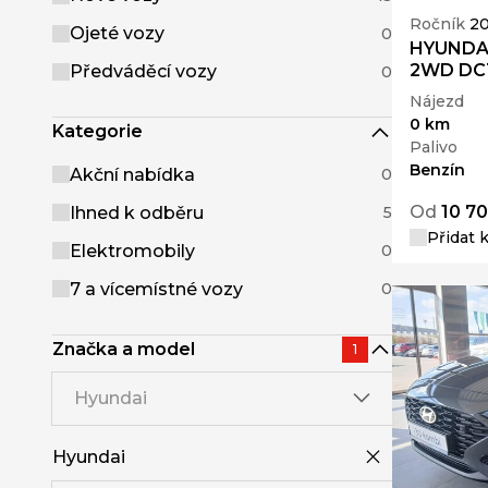
Ročník
2
Ojeté vozy
0
HYUNDAI
2WD DCT
Předváděcí vozy
0
Nájezd
0 km
Kategorie
Palivo
Benzín
Akční nabídka
0
Od
10 70
Ihned k odběru
5
Přidat 
Elektromobily
0
7 a vícemístné vozy
0
Značka a model
1
Hyundai
Hyundai