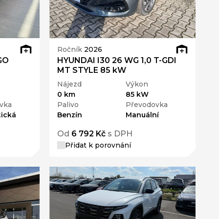
Ročník
2026
GO
HYUNDAI I30 26 WG 1,0 T-GDI
MT STYLE 85 kW
Nájezd
Výkon
0 km
85 kW
vka
Palivo
Převodovka
ická
Benzín
Manuální
Od
6 792 Kč
s DPH
Přidat k porovnání