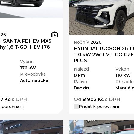
026
 SANTA FE HEV MX5
Ročník
2026
phy 1,6 T-GDI HEV 176
HYUNDAI TUCSON 26 1.6
110 kW 2WD MT GO CZ
PLUS
Výkon
176 kW
Nájezd
Výkon
Převodovka
0 km
110 kW
Automatická
Palivo
Převodo
Benzín
Manuáln
87 Kč
s DPH
Od
8 902 Kč
s DPH
k porovnání
Přidat k porovnání