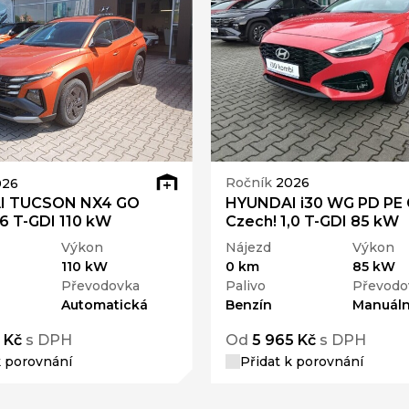
Ročník
2026
026
HYUNDAI i30 WG PD PE
I TUCSON NX4 GO
Czech! 1,0 T-GDI 85 kW
,6 T-GDI 110 kW
Nájezd
Výkon
Výkon
0 km
85 kW
110 kW
Palivo
Převodo
Převodovka
Benzín
Manuáln
Automatická
 Kč
s DPH
Od
5 965 Kč
s DPH
k porovnání
Přidat k porovnání