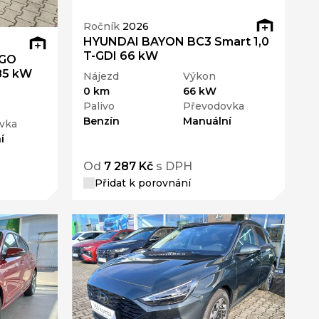
Ročník
2026
HYUNDAI BAYON BC3 Smart 1,0
T-GDI 66 kW
 GO
 85 kW
Nájezd
Výkon
0 km
66 kW
Palivo
Převodovka
Benzín
Manuální
vka
í
Od
7 287 Kč
s DPH
Přidat k porovnání