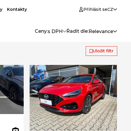
y
Kontakty
Přihlásit se
CZ
Ceny:
Řadit dle:
s DPH
Relevance
Uložit filtr