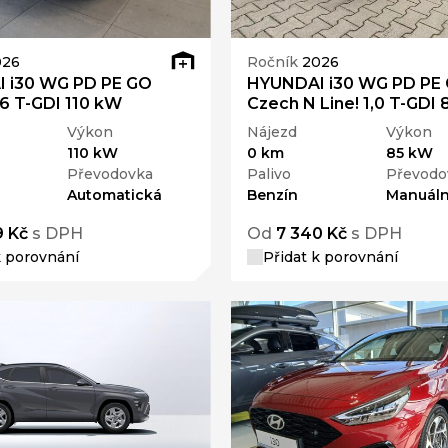
026
Ročník
2026
 i30 WG PD PE GO
HYUNDAI i30 WG PD PE
,6 T-GDI 110 kW
Czech N Line! 1,0 T-GDI
Výkon
Nájezd
Výkon
110 kW
0 km
85 kW
Převodovka
Palivo
Převodo
Automatická
Benzín
Manuáln
9 Kč
s DPH
Od
7 340 Kč
s DPH
k porovnání
Přidat k porovnání