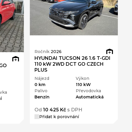
Ročník
2026
HYUNDAI TUCSON 26 1.6 T-GDI
110 kW 2WD DCT GO CZECH
 GO
PLUS
Nájezd
Výkon
0 km
110 kW
Palivo
Převodovka
vka
Benzín
Automatická
í
Od
10 425 Kč
s DPH
Přidat k porovnání