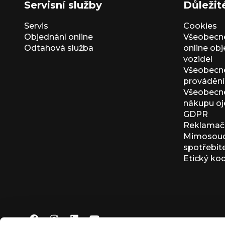
Servisní služby
Důležit
Servis
Cookies
Objednání online
Všeobecn
Odtahová služba
online ob
vozidel
Všeobecn
provádění 
Všeobecné
nákupu oj
GDPR
Reklamačn
Mimosoudn
spotřebit
Etický ko