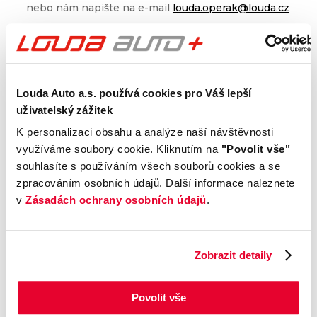
nebo nám napište na e-mail
louda.operak@louda.cz
Ročník
Nájezd
2026
0
km
Louda Auto a.s. používá cookies pro Váš lepší
Stav
Výkon
uživatelský zážitek
Nové
150
kW
K personalizaci obsahu a analýze naší návštěvnosti
Palivo
Převodovka
využíváme soubory cookie. Kliknutím na
"Povolit vše"
Benzín
Automatická
souhlasíte s používáním všech souborů cookies a se
zpracováním osobních údajů. Další informace naleznete
v
Zásadách ochrany osobních údajů
.
Výrobce
Model
Zobrazit detaily
Volkswagen
Passat
Výbava
Karoserie
R-Line
Kombi
Povolit vše
Motor
Kombinovaná