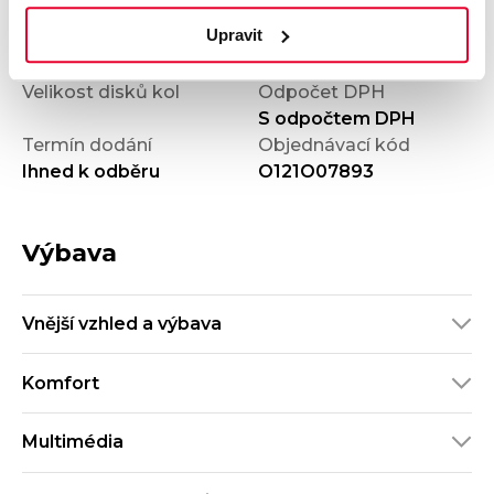
2.0 TSI
spotřeba
Upravit
Počet dveří
Barva
5
Stříbrná
Velikost disků kol
Odpočet DPH
S odpočtem DPH
Termín dodání
Objednávací kód
Ihned k odběru
O121O07893
Výbava
Vnější vzhled a výbava
Komfort
Multimédia