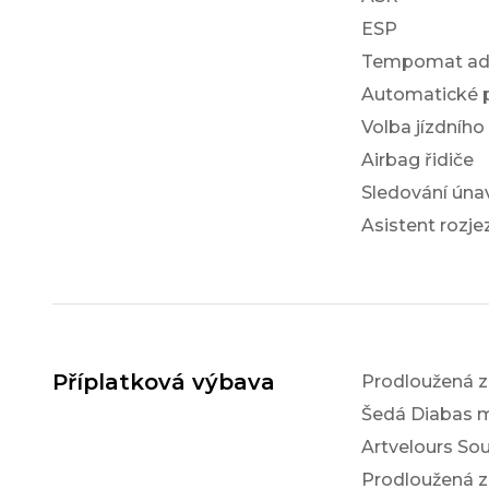
ESP
Tempomat ada
Automatické 
Volba jízdního
Airbag řidiče
Sledování únav
Asistent rozj
Příplatková výbava
Prodloužená zá
Šedá Diabas m
Artvelours Sou
Prodloužená zá