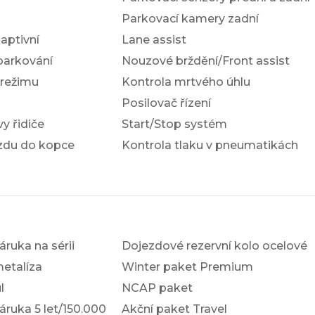
Parkovací kamery zadní
ptivní
Lane assist
parkování
Nouzové brždění/Front assist
 režimu
Kontrola mrtvého úhlu
Posilovač řízení
y řidiče
Start/Stop systém
ezdu do kopce
Kontrola tlaku v pneumatikách
ruka na sérii
Dojezdové rezervní kolo ocelové
etalíza
Winter paket Premium
l
NCAP paket
ruka 5 let/150.000
Akční paket Travel