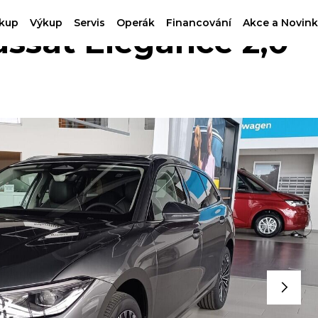
kup
Výkup
Servis
Operák
Financování
Akce a Novink
sat Elegance 2,0
G