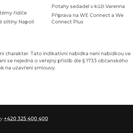
Potahy sedadel v kůži Varenna
témy řidiče
Příprava na WE Connect a We
é slitiny Napoli
Connect Plus
í charakter. Tato indikativní nabídka není nabídkou ve
ni se nejedná o veřejný příslib dle § 1733 občanského
ok na uzavření smlouvy.
ky
+420 325 400 400