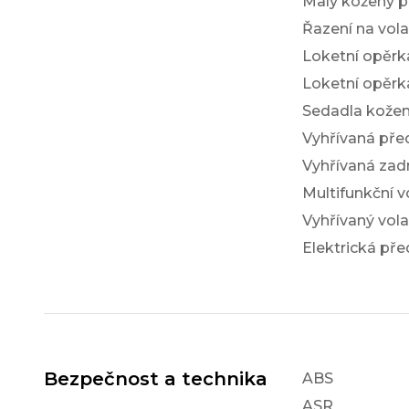
Malý kožený p
Řazení na vol
Loketní opěrk
Loketní opěrk
Sedadla kože
Vyhřívaná pře
Vyhřívaná zad
Multifunkční v
Vyhřívaný vola
Elektrická pře
Bezpečnost a technika
ABS
ASR