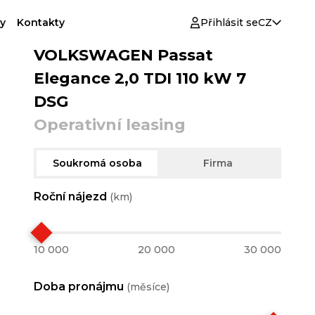
y
Kontakty
Přihlásit se
CZ
VOLKSWAGEN Passat
Elegance 2,0 TDI 110 kW 7
DSG
Operativní leasing
Soukromá osoba
Firma
Roční nájezd
(km)
10 000
20 000
30 000
Doba pronájmu
(měsíce)