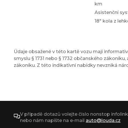
km
Asistenční sys
18" kola z lehk
Údaje obsažené v této kartě vozu mají informativn
smyslu § 1731 nebo § 1732 občanského zákoníku, a
zákoníku. Z této indikativní nabídky nevzniká nár
V případě dotazů volejte číslo nonstop infolin
nebo nám napište na e-mail
auto@louda.cz