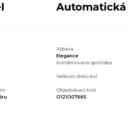
l
Automatická
Výbava
Elegance
Kombinovaná spotřeba
Velikost disků kol
ní
Objednávací kód
ěru
O121O07665