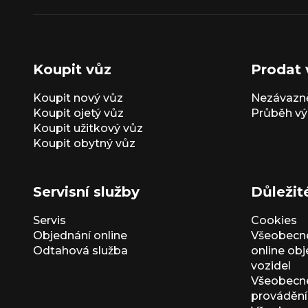
Koupit vůz
Prodat 
Koupit nový vůz
Nezávazně
Koupit ojetý vůz
Průběh vý
Koupit užitkový vůz
Koupit obytný vůz
Servisní služby
Důležit
Servis
Cookies
Objednání online
Všeobecn
Odtahová služba
online ob
vozidel
Všeobecn
provádění 