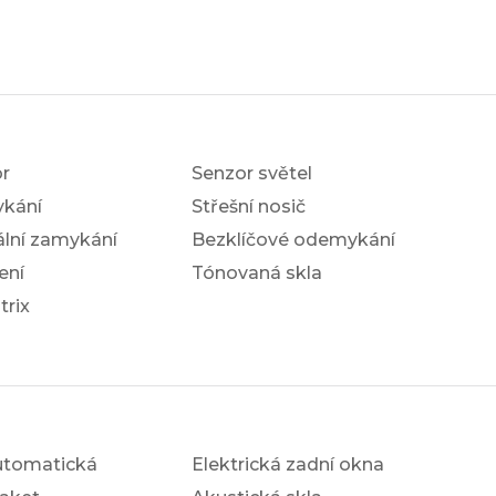
r
Senzor světel
ykání
Střešní nosič
ální zamykání
Bezklíčové odemykání
ení
Tónovaná skla
trix
utomatická
Elektrická zadní okna