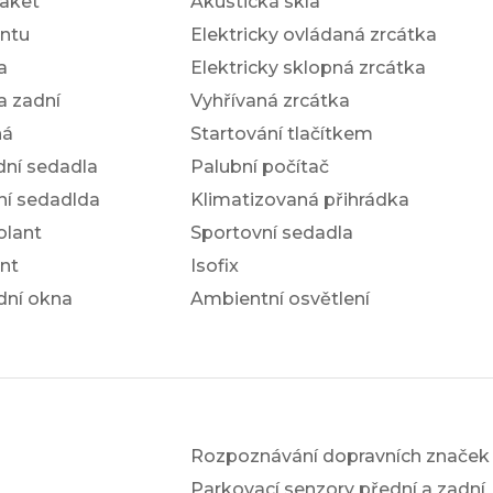
aket
Akustická skla
antu
Elektricky ovládaná zrcátka
a
Elektricky sklopná zrcátka
a zadní
Vyhřívaná zrcátka
ná
Startování tlačítkem
dní sedadla
Palubní počítač
ní sedadlda
Klimatizovaná přihrádka
olant
Sportovní sedadla
nt
Isofix
dní okna
Ambientní osvětlení
Rozpoznávání dopravních značek
Parkovací senzory přední a zadní