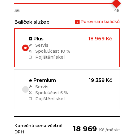
36
48
Porovnání balíčků
Balíček služeb
Plus
18 969 Kč
Servis
Spoluúčast
10 %
Pojištění skel
Premium
19 359 Kč
Servis
Spoluúčast
5 %
Pojištění skel
Konečná cena včetně
18 969
Kč /měsíc
DPH