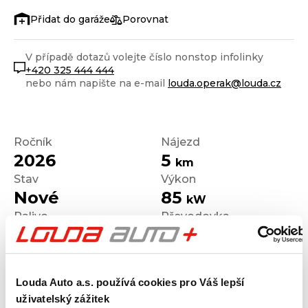
Porovnat
V případě dotazů volejte číslo nonstop infolinky
+420 325 444 444
nebo nám napište na e-mail
louda.operak@louda.cz
Ročník
Nájezd
2026
5
km
Stav
Výkon
Nové
85
kW
Palivo
Převodovka
Diesel
Manuální
Louda Auto a.s. používá cookies pro Váš lepší
uživatelský zážitek