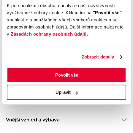
Výrobce
Model
K personalizaci obsahu a analýze naší návštěvnosti
Volkswagen
Golf Variant
využíváme soubory cookie. Kliknutím na
"Povolit vše"
Výbava
Karoserie
souhlasíte s používáním všech souborů cookies a se
Style
Kombi
zpracováním osobních údajů. Další informace naleznete
Motor
Kombinovaná
v
Zásadách ochrany osobních údajů
.
2.0 TDI
spotřeba
Počet dveří
Barva
5
Šedá
Zobrazit detaily
Velikost disků kol
Odpočet DPH
S odpočtem DPH
Termín dodání
Objednávací kód
Povolit vše
Ihned k odběru
OH23O03554
Upravit
Výbava
Vnější vzhled a výbava