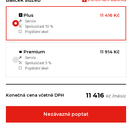
Balíček služeb
Plus
11 416 Kč
Servis
Spoluúčast
10 %
Pojištění skel
Premium
11 914 Kč
Servis
Spoluúčast
5 %
Pojištění skel
11 416
Konečná cena včetně DPH
Kč /měsíc
Nezávazně poptat