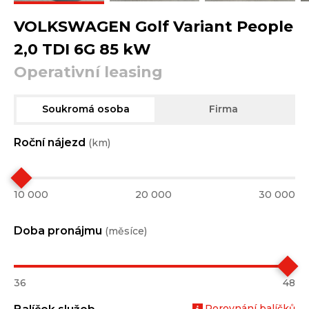
VOLKSWAGEN Golf Variant People
2,0 TDI 6G 85 kW
Operativní leasing
Soukromá osoba
Firma
Roční nájezd
(km)
10 000
20 000
30 000
Doba pronájmu
(měsíce)
36
48
Porovnání balíčků