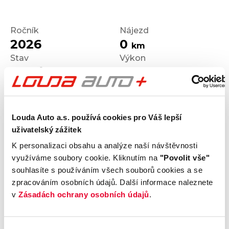
Ročník
Nájezd
2026
0
km
Stav
Výkon
Nové
70
kW
Palivo
Převodovka
Benzín
Manuální
Louda Auto a.s. používá cookies pro Váš lepší
uživatelský zážitek
K personalizaci obsahu a analýze naší návštěvnosti
Výrobce
Model
využíváme soubory cookie. Kliknutím na
"Povolit vše"
Škoda
SCALA
souhlasíte s používáním všech souborů cookies a se
Výbava
Karoserie
zpracováním osobních údajů. Další informace naleznete
Hatchback
v
Zásadách ochrany osobních údajů
.
Motor
Kombinovaná
1.0 TSI
spotřeba
Počet dveří
Barva