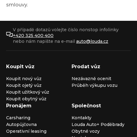
smlouvy.
V případě dotazů volejte číslo nonstop infolinky
+420 325 400 400
nebo nám napište na e-mail
auto@louda.cz
Koupit vůz
Prodat vůz
Koupit nový vůz
Nezávazně ocenit
Koupit ojetý vůz
Průběh výkupu vozu
Koupit užitkový vůz
Koupit obytný vůz
Pronájem
Společnost
Carsharing
Kontakty
Autopůjčovna
Louda Auto+ Poděbrady
Operativní leasing
Obytné vozy