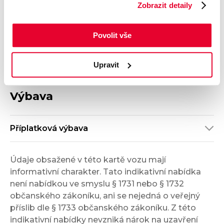
Zobrazit detaily
5
Černá
Velikost disků kol
Odpočet DPH
S odpočtem DPH
Povolit vše
Termín dodání
Objednávací kód
Ihned k odběru
O211107507
Upravit
Výbava
Příplatková výbava
Údaje obsažené v této kartě vozu mají
informativní charakter. Tato indikativní nabídka
není nabídkou ve smyslu § 1731 nebo § 1732
občanského zákoníku, ani se nejedná o veřejný
příslib dle § 1733 občanského zákoníku. Z této
indikativní nabídky nevzniká nárok na uzavření