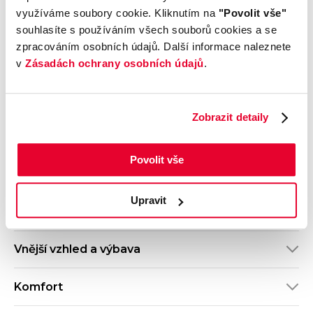
Výbava
Karoserie
využíváme soubory cookie. Kliknutím na
"Povolit vše"
Selection
SUV
souhlasíte s používáním všech souborů cookies a se
Motor
Kombinovaná
zpracováním osobních údajů. Další informace naleznete
2.0 TDI 4x4
spotřeba
v
Zásadách ochrany osobních údajů
.
Počet dveří
Barva
5
Bílá
Velikost disků kol
Odpočet DPH
Zobrazit detaily
S odpočtem DPH
Termín dodání
Objednávací kód
Ihned k odběru
O611004529
Povolit vše
Upravit
Výbava
Vnější vzhled a výbava
Komfort