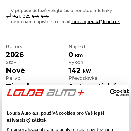
V případě dotazů volejte číslo nonstop infolinky
+420 325 444 444
nebo nám napište na e-mail
louda.operak@louda.cz
Ročník
Nájezd
2026
0
km
Stav
Výkon
Nové
142
kW
Palivo
Převodovka
Diesel
Automatická
Louda Auto a.s. používá cookies pro Váš lepší
Výrobce
Model
uživatelský zážitek
Škoda
Kodiaq
K personalizaci obsahu a analýze naší návštěvnosti