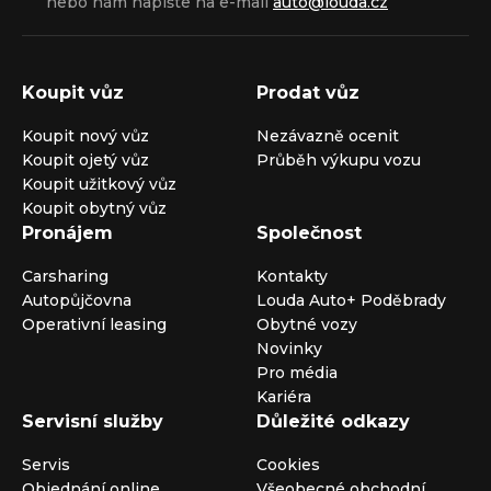
nebo nám napište na e-mail
auto@louda.cz
Koupit vůz
Prodat vůz
Koupit nový vůz
Nezávazně ocenit
Koupit ojetý vůz
Průběh výkupu vozu
Koupit užitkový vůz
Koupit obytný vůz
Pronájem
Společnost
Carsharing
Kontakty
Autopůjčovna
Louda Auto+ Poděbrady
Operativní leasing
Obytné vozy
Novinky
Pro média
Kariéra
Servisní služby
Důležité odkazy
Servis
Cookies
Objednání online
Všeobecné obchodní