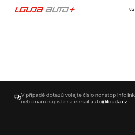
Ná
V případě dotazů volejte číslo nonstop infolin
nebo nám napište na e-mail
auto@louda.cz