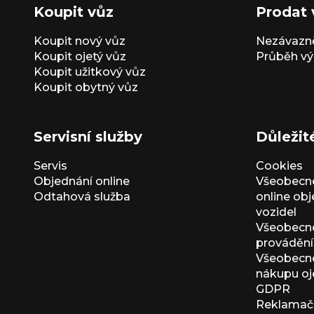
Koupit vůz
Prodat 
Koupit nový vůz
Nezávazně
Koupit ojetý vůz
Průběh vý
Koupit užitkový vůz
Koupit obytný vůz
Servisní služby
Důležit
Servis
Cookies
Objednání online
Všeobecn
Odtahová služba
online ob
vozidel
Všeobecn
provádění 
Všeobecné
nákupu oj
GDPR
Reklamačn