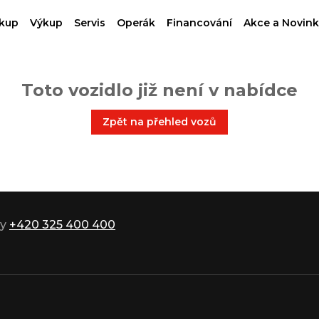
kup
Výkup
Servis
Operák
Financování
Akce a Novink
Toto vozidlo již není v nabídce
Zpět na přehled vozů
ky
+420 325 400 400