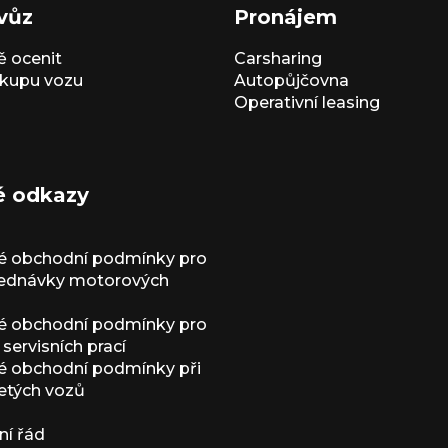
vůz
Pronájem
 ocenit
Carsharing
kupu vozu
Autopůjčovna
Operativní leasing
é odkazy
é obchodní podmínky pro
jednávky motorových
é obchodní podmínky pro
servisních prací
 obchodní podmínky při
etých vozů
í řád