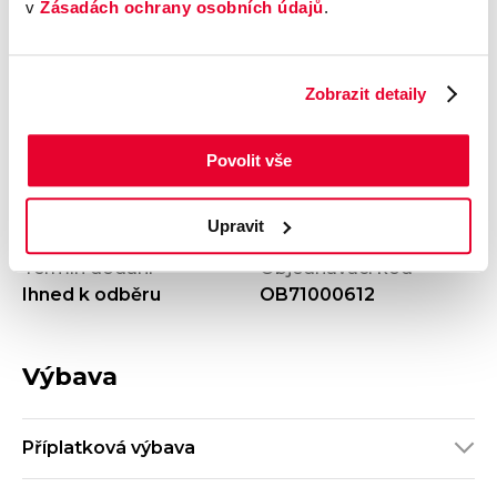
Výrobce
Model
v
Zásadách ochrany osobních údajů
.
Mazda
CX-80
Výbava
Karoserie
Exclusive-Line
SUV
Zobrazit detaily
Motor
Kombinovaná
3.3 e-Skyactiv D254
spotřeba
Počet dveří
Barva
Povolit vše
5
Modrá
Velikost disků kol
Odpočet DPH
Upravit
S odpočtem DPH
Termín dodání
Objednávací kód
Ihned k odběru
OB71000612
Výbava
Příplatková výbava