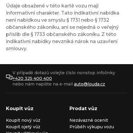
Údaje obsažené v této kartě vozu mají
informativní charakter. Tato indikativní nabídka
není nabídkou ve smyslu § 1731 nebo § 1732
občanského zákoníku, ani se nejedná o veřejný
příslib dle § 1733 občanského zákoníku. Z této
indikativní nabídky nevzniká nárok na uzavření
smlouvy.
V případě dotazů volejte číslo nonstop infolinky
+420 325 400 400
nebo nám napište na e-mail
auto@louda.cz
Koupit vůz
Prodat vůz
Koupit nový vůz
Nezávazně ocenit
Koupit ojetý vůz
Průběh výkupu vozu