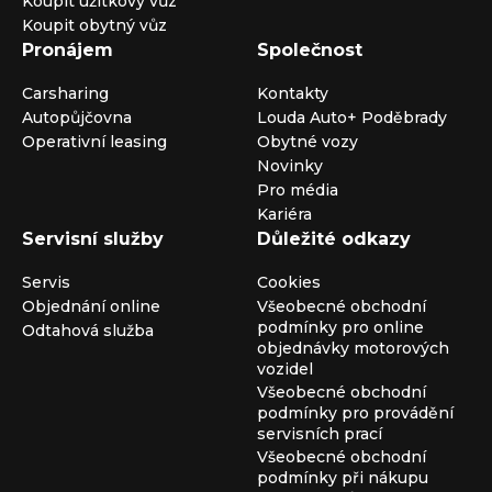
Koupit užitkový vůz
Koupit obytný vůz
Pronájem
Společnost
Carsharing
Kontakty
Autopůjčovna
Louda Auto+ Poděbrady
Operativní leasing
Obytné vozy
Novinky
Pro média
Kariéra
Servisní služby
Důležité odkazy
Servis
Cookies
Objednání online
Všeobecné obchodní
podmínky pro online
Odtahová služba
objednávky motorových
vozidel
Všeobecné obchodní
podmínky pro provádění
servisních prací
Všeobecné obchodní
podmínky při nákupu