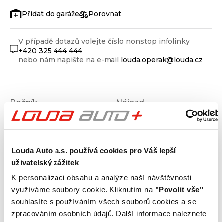
Porovnat
V případě dotazů volejte číslo nonstop infolinky
+420 325 444 444
nebo nám napište na e-mail
louda.operak@louda.cz
Ročník
Nájezd
2026
0
km
Stav
Výkon
Nové
187
kW
Louda Auto a.s. používá cookies pro Váš lepší
Palivo
Převodovka
uživatelský zážitek
Diesel
Automatická
K personalizaci obsahu a analýze naší návštěvnosti
využíváme soubory cookie. Kliknutím na
"Povolit vše"
souhlasíte s používáním všech souborů cookies a se
zpracováním osobních údajů. Další informace naleznete