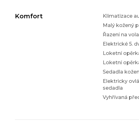
Komfort
Klimatizace a
Malý kožený p
Řazení na vol
Elektrické 5. d
Loketní opěrk
Loketní opěrk
Sedadla kože
Elektricky ovl
sedadla
Vyhřívaná pře