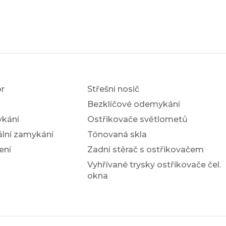
r
Střešní nosič
Bezklíčové odemykání
ykání
Ostřikovače světlometů
ální zamykání
Tónovaná skla
ení
Zadní stěrač s ostřikovačem
Vyhřívané trysky ostřikovače čel.
okna