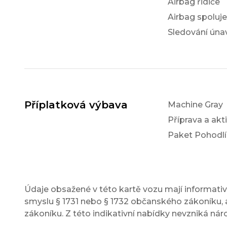
Airbag řidiče
Airbag spoluj
Sledování únav
Příplatková výbava
Machine Gray
Příprava a akt
Paket Pohodlí
Údaje obsažené v této kartě vozu mají informativn
smyslu § 1731 nebo § 1732 občanského zákoníku, a
zákoníku. Z této indikativní nabídky nevzniká nár