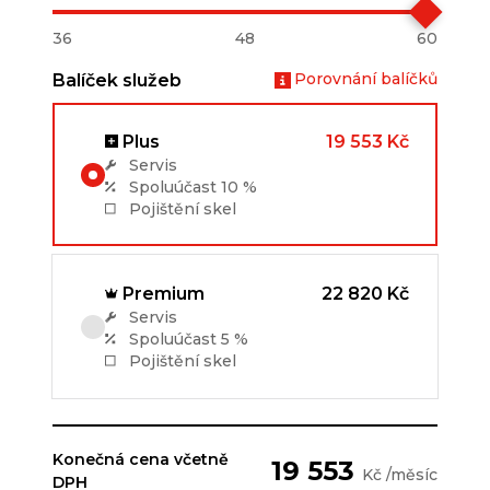
36
48
60
Porovnání balíčků
Balíček služeb
Plus
19 553 Kč
Servis
Spoluúčast
10 %
Pojištění skel
Premium
22 820 Kč
Servis
Spoluúčast
5 %
Pojištění skel
Konečná cena včetně
19 553
Kč /měsíc
DPH