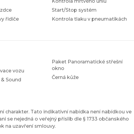
Kontrola mrtvého úhlu
ezdce
Start/Stop systém
y řidiče
Kontrola tlaku v pneumatikách
Paket Panoramatické střešní
okno
ivace vozu
Černá kůže
 & Sound
í charakter. Tato indikativní nabídka není nabídkou ve
ni se nejedná o veřejný příslib dle § 1733 občanského
ok na uzavření smlouvy.