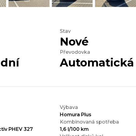
Stav
Nové
Převodovka
idní
Automatická
Výbava
Homura Plus
Kombinovaná spotřeba
ctiv PHEV 327
1,6 l/100 km