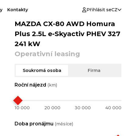
y
Kontakty
Přihlásit se
CZ
MAZDA CX-80 AWD Homura
Plus 2.5L e-Skyactiv PHEV 327
241 kW
Operativní leasing
Soukromá osoba
Firma
Roční nájezd
(km)
10 000
20 000
30 000
40 000
Doba pronájmu
(měsíce)