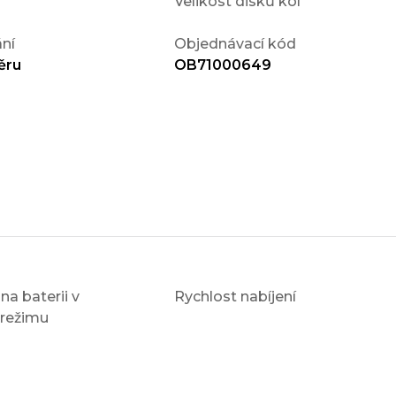
Velikost disků kol
ní
Objednávací kód
ěru
OB71000649
na baterii v
Rychlost nabíjení
 režimu