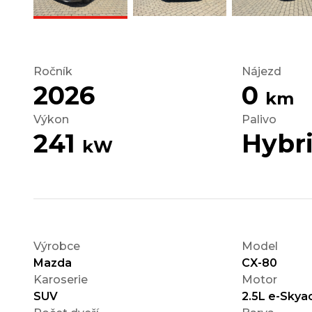
Ročník
Nájezd
2026
0
km
Výkon
Palivo
241
Hybr
kW
Výrobce
Model
Mazda
CX-80
Karoserie
Motor
SUV
2.5L e-Skya