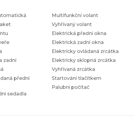
utomatická
Multifunkční volant
aket
Vyhřívaný volant
antu
Elektrická přední okna
veře
Elektrická zadní okna
a
Elektricky ovládaná zrcátka
a zadní
Elektricky sklopná zrcátka
ná
Vyhřívaná zrcátka
ádaná přední
Startování tlačítkem
Palubní počítač
dní sedadla