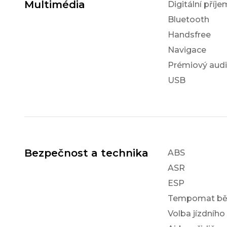
Multimédia
Digitální příj
Bluetooth
Handsfree
Navigace
Prémiový aud
USB
Bezpečnost a technika
ABS
ASR
ESP
Tempomat bě
Volba jízdního