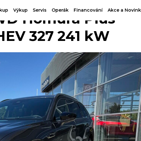
kup
Výkup
Servis
Operák
Financování
Akce a Novink
D Homura Plus
PHEV 327 241 kW