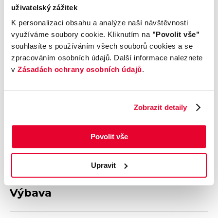
uživatelský zážitek
Výrobce
Model
K personalizaci obsahu a analýze naší návštěvnosti
Mazda
CX-60
využíváme soubory cookie. Kliknutím na
"Povolit vše"
Výbava
Karoserie
souhlasíte s používáním všech souborů cookies a se
Homura Plus
SUV
zpracováním osobních údajů. Další informace naleznete
Motor
Kombinovaná
v
Zásadách ochrany osobních údajů
.
3.3 e-Skyactiv D 254 k
spotřeba
5,4 l/100 km
Počet dveří
Barva
Zobrazit detaily
5
Šedá
Velikost disků kol
Odpočet DPH
S odpočtem DPH
Povolit vše
Termín dodání
Objednávací kód
Ihned k odběru
OB71000713
Upravit
Výbava