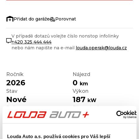
Porovnat
V případě dotazů volejte číslo nonstop infolinky
+420 325 444 444
nebo nám napište na e-mail
louda.operak@louda.cz
Ročník
Nájezd
2026
0
km
Stav
Výkon
Nové
187
kW
Palivo
Převodovka
Diesel
Automatická
Louda Auto a.s. používá cookies pro Váš lepší