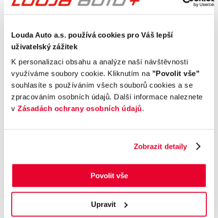
Vnější vzhled a výbava
Komfort
Louda Auto a.s. používá cookies pro Váš lepší
uživatelský zážitek
Multimédia
K personalizaci obsahu a analýze naší návštěvnosti
využíváme soubory cookie. Kliknutím na
"Povolit vše"
Bezpečnost a technika
souhlasíte s používáním všech souborů cookies a se
zpracováním osobních údajů. Další informace naleznete
v
Zásadách ochrany osobních údajů
.
Příplatková výbava
Údaje obsažené v této kartě vozu mají
Zobrazit detaily
informativní charakter. Tato indikativní nabídka
není nabídkou ve smyslu § 1731 nebo § 1732
občanského zákoníku, ani se nejedná o veřejný
Povolit vše
příslib dle § 1733 občanského zákoníku. Z této
indikativní nabídky nevzniká nárok na uzavření
Upravit
smlouvy.