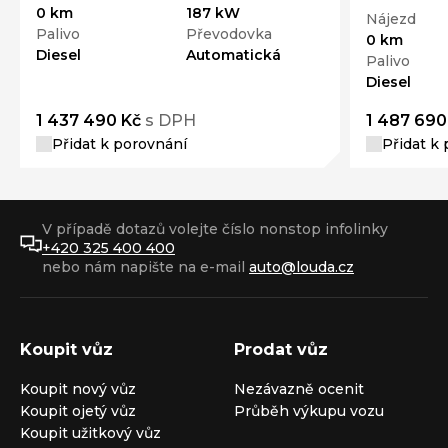
0 km
187 kW
Nájezd
Palivo
Převodovka
0 km
Diesel
Automatická
Palivo
Diesel
1 437 490 Kč
s DPH
1 487 690
Přidat k porovnání
Přidat k
V případě dotazů volejte číslo nonstop infolinky
+420 325 400 400
nebo nám napište na e-mail
auto@louda.cz
Koupit vůz
Prodat vůz
Koupit nový vůz
Nezávazně ocenit
Koupit ojetý vůz
Průběh výkupu vozu
Koupit užitkový vůz