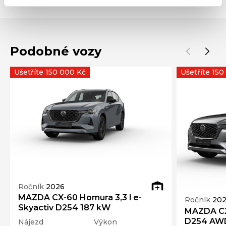
Podobné vozy
Ušetříte 150 000 Kč
Ušetříte 150
Ročník
2026
MAZDA CX-60 Homura 3,3 l e-
Ročník
20
Skyactiv D254 187 kW
MAZDA CX
D254 AWD
Nájezd
Výkon