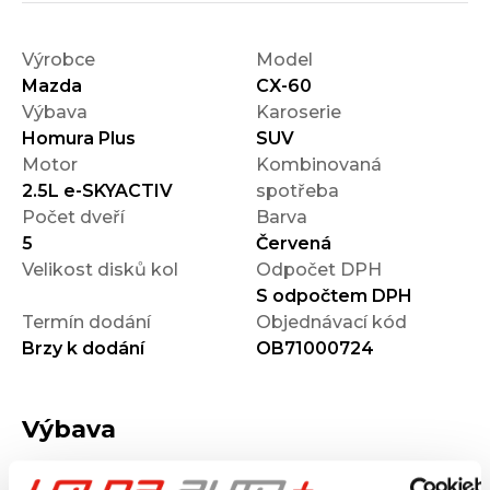
Výrobce
Model
Mazda
CX-60
Výbava
Karoserie
Homura Plus
SUV
Motor
Kombinovaná
2.5L e-SKYACTIV
spotřeba
Počet dveří
Barva
5
Červená
Velikost disků kol
Odpočet DPH
S odpočtem DPH
Termín dodání
Objednávací kód
Brzy k dodání
OB71000724
Výbava