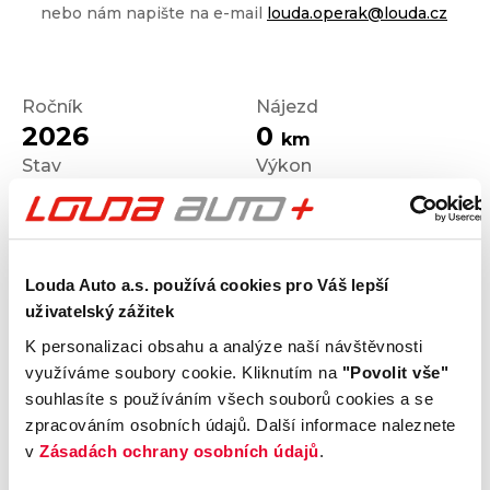
nebo nám napište na e-mail
louda.operak@louda.cz
Ročník
Nájezd
2026
0
km
Stav
Výkon
Nové
104
kW
Palivo
Převodovka
Benzín
Automatická
Louda Auto a.s. používá cookies pro Váš lepší
uživatelský zážitek
K personalizaci obsahu a analýze naší návštěvnosti
Výrobce
Model
využíváme soubory cookie. Kliknutím na
"Povolit vše"
Mazda
CX-5
souhlasíte s používáním všech souborů cookies a se
Výbava
Karoserie
zpracováním osobních údajů. Další informace naleznete
Centre Line
SUV
v
Zásadách ochrany osobních údajů
.
Motor
Kombinovaná