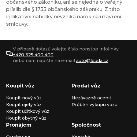
občanského zákoníku, ani se nejedná o veřejný
příslib dle § 1733 občanského zákoníku. Z této
indikativní nabídky nevzniká nárok na uzavření
smlouvy.
V případě dotazů volejte číslo nonstop infolinky
+420 325 400 400
nebo nám napište na e-mail
auto@louda.cz
Koupit vůz
Prodat vůz
Koupit nový vůz
Nezávazně ocenit
Koupit ojetý vůz
Průběh výkupu vozu
Koupit užitkový vůz
Koupit obytný vůz
Pronájem
Společnost