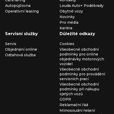
Carsharing
Kontakty
Autopůjčovna
Louda Auto+ Poděbrady
Operativní leasing
Obytné vozy
Novinky
Pro média
Kariéra
Servisní služby
Důležité odkazy
Servis
Cookies
Objednání online
Všeobecné obchodní
podmínky pro online
Odtahová služba
objednávky motorových
vozidel
Všeobecné obchodní
podmínky pro provádění
servisních prací
Všeobecné obchodní
podmínky při nákupu
ojetých vozů
GDPR
Reklamační řád
Mimosoudní řešení