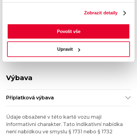
2.5 e-Skyactiv G 141 k
spotřeba
7,4 l/100 km
Zobrazit detaily
Počet dveří
Barva
5
Červená
Povolit vše
Velikost disků kol
Odpočet DPH
19"
S odpočtem DPH
Termín dodání
Objednávací kód
Upravit
Ihned k odběru
OB71000728
Výbava
Příplatková výbava
Údaje obsažené v této kartě vozu mají
informativní charakter. Tato indikativní nabídka
není nabídkou ve smyslu § 1731 nebo § 1732