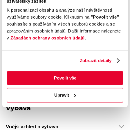
uživatelský zážitek
Výrobce
Model
K personalizaci obsahu a analýze naší návštěvnosti
Mazda
CX-60
využíváme soubory cookie. Kliknutím na
"Povolit vše"
Výbava
Karoserie
souhlasíte s používáním všech souborů cookies a se
Homura
SUV
zpracováním osobních údajů. Další informace naleznete
Motor
Kombinovaná
v
Zásadách ochrany osobních údajů
.
3.3 l e-Skyactiv D254
spotřeba
Počet dveří
Barva
5
Šedá
Zobrazit detaily
Velikost disků kol
Odpočet DPH
S odpočtem DPH
Povolit vše
Termín dodání
Objednávací kód
Ihned k odběru
OB71000708
Upravit
Výbava
Vnější vzhled a výbava