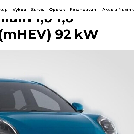
kup
Výkup
Servis
Operák
Financování
Akce a Novink
um 1,0 1,0
 (mHEV) 92 kW