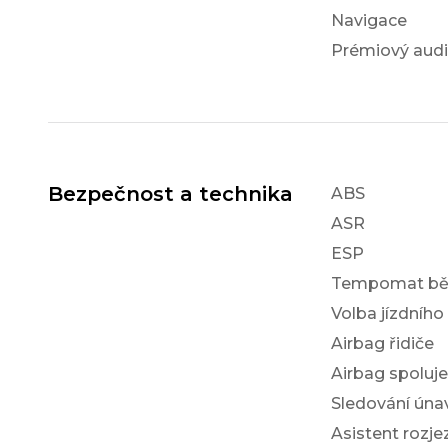
Navigace
Prémiový aud
Bezpečnost a technika
ABS
ASR
ESP
Tempomat bě
Volba jízdního
Airbag řidiče
Airbag spoluj
Sledování únav
Asistent rozj