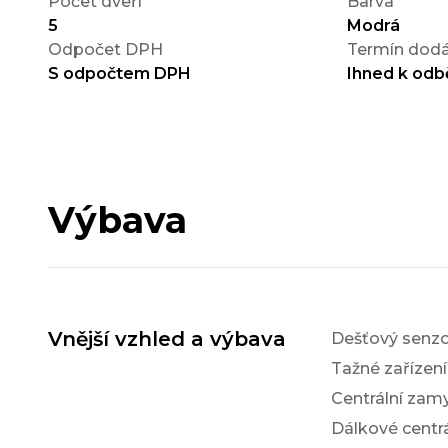
Počet dveří
Barva
5
Modrá
Odpočet DPH
Termín dodá
S odpočtem DPH
Ihned k odb
Výbava
Vnější vzhled a výbava
Dešťový senzo
Tažné zařízen
Centrální zam
Dálkové centr