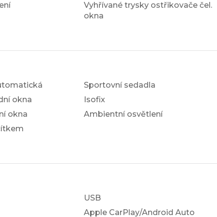
ení
Vyhřívané trysky ostřikovače čel.
okna
utomatická
Sportovní sedadla
dní okna
Isofix
ní okna
Ambientní osvětlení
čítkem
USB
Apple CarPlay/Android Auto