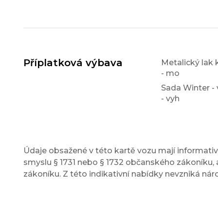
Příplatková výbava
Metalický lak k
- mo
Sada Winter - 
- vyh
Údaje obsažené v této kartě vozu mají informativn
smyslu § 1731 nebo § 1732 občanského zákoníku, a
zákoníku. Z této indikativní nabídky nevzniká nár