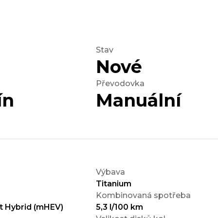
Stav
Nové
Převodovka
ín
Manuální
Výbava
Titanium
Kombinovaná spotřeba
t Hybrid (mHEV)
5,3 l/100 km