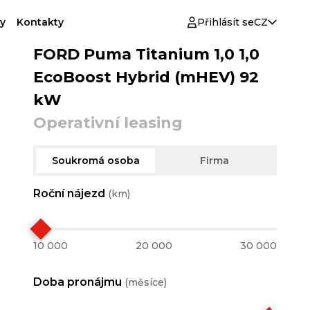
y
Kontakty
Přihlásit se
CZ
FORD Puma Titanium 1,0 1,0
EcoBoost Hybrid (mHEV) 92
kW
Operativní leasing
Soukromá osoba
Firma
Roční nájezd
(km)
10 000
20 000
30 000
Doba pronájmu
(měsíce)