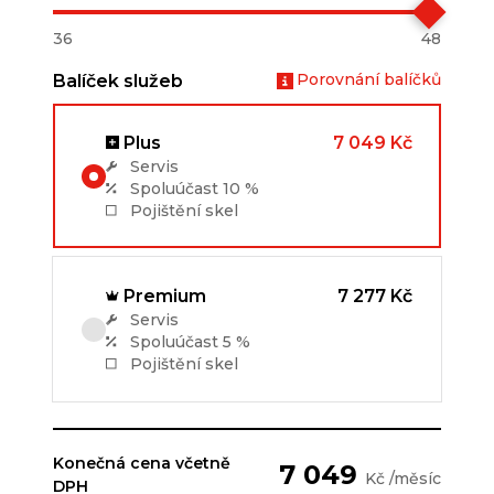
36
48
Porovnání balíčků
Balíček služeb
Plus
7 049 Kč
Servis
Spoluúčast
10 %
Pojištění skel
Premium
7 277 Kč
Servis
Spoluúčast
5 %
Pojištění skel
Konečná cena včetně
7 049
Kč /měsíc
DPH