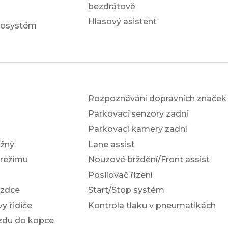
bezdrátově
Hlasový asistent
iosystém
Rozpoznávání dopravních značek
Parkovací senzory zadní
Parkovací kamery zadní
žný
Lane assist
 režimu
Nouzové brždění/Front assist
Posilovač řízení
ezdce
Start/Stop systém
y řidiče
Kontrola tlaku v pneumatikách
ezdu do kopce