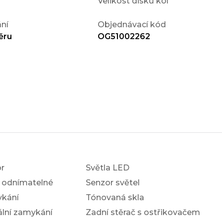
Velikost disků kol
ní
Objednávací kód
ěru
OG51002262
r
Světla LED
í odnímatelné
Senzor světel
ykání
Tónovaná skla
ální zamykání
Zadní stěrač s ostřikovačem