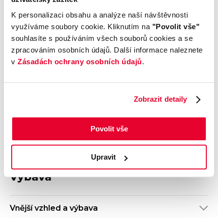
Výrobce
Model
Ford
Puma
K personalizaci obsahu a analýze naší návštěvnosti
Výbava
Karoserie
využíváme soubory cookie. Kliknutím na
"Povolit vše"
Titanium
SUV
souhlasíte s používáním všech souborů cookies a se
Motor
Kombinovaná
zpracováním osobních údajů. Další informace naleznete
1.0 EcoBoost Hybrid
spotřeba
v
Zásadách ochrany osobních údajů
.
(mHEV)
5,3 l/100 km
Počet dveří
Barva
5
Bílá
Zobrazit detaily
Velikost disků kol
Odpočet DPH
S odpočtem DPH
Povolit vše
Termín dodání
Objednávací kód
Rezervováno
OG51002159
Upravit
Výbava
Vnější vzhled a výbava