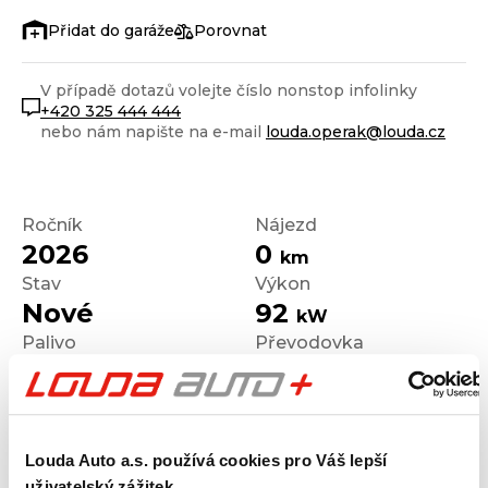
Porovnat
V případě dotazů volejte číslo nonstop infolinky
+420 325 444 444
nebo nám napište na e-mail
louda.operak@louda.cz
Ročník
Nájezd
2026
0
km
Stav
Výkon
Nové
92
kW
Palivo
Převodovka
Benzín
Manuální
Louda Auto a.s. používá cookies pro Váš lepší
uživatelský zážitek