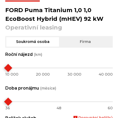
FORD Puma Titanium 1,0 1,0
EcoBoost Hybrid (mHEV) 92 kW
Operativní leasing
Soukromá osoba
Firma
Roční nájezd
(km)
10 000
20 000
30 000
40 000
Doba pronájmu
(měsíce)
36
48
60
Porovnání balíčků