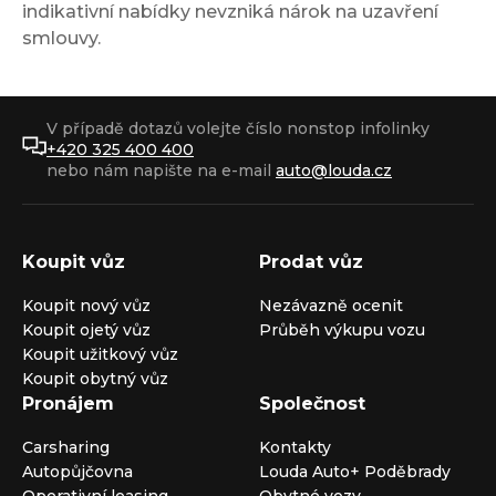
indikativní nabídky nevzniká nárok na uzavření
smlouvy.
V případě dotazů volejte číslo nonstop infolinky
+420 325 400 400
nebo nám napište na e-mail
auto@louda.cz
Koupit vůz
Prodat vůz
Koupit nový vůz
Nezávazně ocenit
Koupit ojetý vůz
Průběh výkupu vozu
Koupit užitkový vůz
Koupit obytný vůz
Pronájem
Společnost
Carsharing
Kontakty
Autopůjčovna
Louda Auto+ Poděbrady