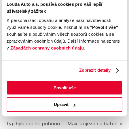
Výrobce
Model
Louda Auto a.s. používá cookies pro Váš lepší
Dacia
DUSTER
uživatelský zážitek
Výbava
Karoserie
K personalizaci obsahu a analýze naší návštěvnosti
Expression
SUV
využíváme soubory cookie. Kliknutím na
"Povolit vše"
Motor
Kombinovaná
souhlasíte s používáním všech souborů cookies a se
1.8
spotřeba
zpracováním osobních údajů. Další informace naleznete
Počet dveří
Barva
v
Zásadách ochrany osobních údajů
.
5
Bílá
Velikost disků kol
Odpočet DPH
S odpočtem DPH
Termín dodání
Objednávací kód
Zobrazit detaily
Ihned k odběru
OZ71101057
Povolit vše
Hybrid
Upravit
Typ hybridního pohonu
Max. dojezd na baterii v