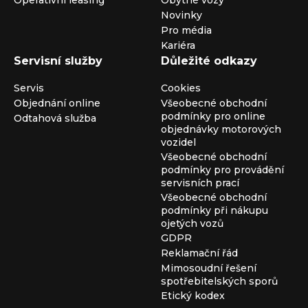
Operativní leasing
Obytné vozy
Novinky
Pro média
Kariéra
Servisní služby
Důležité odkazy
Servis
Cookies
Objednání online
Všeobecné obchodní
podmínky pro online
Odtahová služba
objednávky motorových
vozidel
Všeobecné obchodní
podmínky pro provádění
servisních prací
Všeobecné obchodní
podmínky při nákupu
ojetých vozů
GDPR
Reklamační řád
Mimosoudní řešení
spotřebitelských sporů
Etický kodex