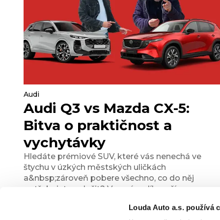
Audi
Audi Q3 vs Mazda CX-5:
Bitva o praktičnost a
vychytávky
Hledáte prémiové SUV, které vás nenechá ve
štychu v úzkých městských uličkách
a&nbsp;zároveň pobere všechno, co do něj
potřebujete naložit? V novém díle naší
Porovnávačky jsme proti sobě postavili dva silné
Louda Auto a.s. používá c
hráče, kteří na to jdou každý úplně jinak. Poznejte