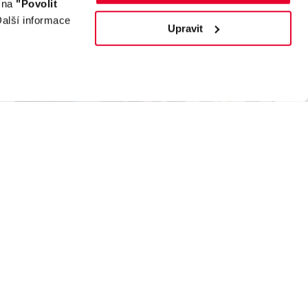
m na
"Povolit
alší informace
Upravit
it
Porovnat vozy
Louda Auto+
Končí vám záruka na auto?
Prodloužit ji můžete přímo
při servisu
Blíží se konec tovární záruky nebo už skončila?