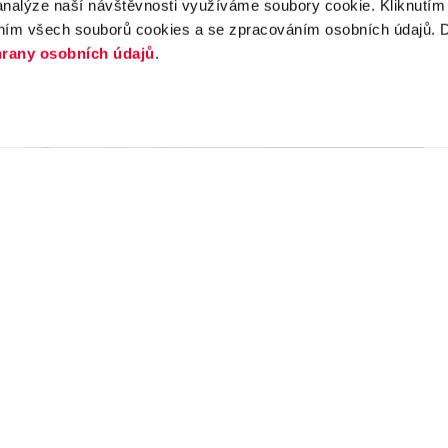
analýze naší návštěvnosti využíváme soubory cookie. Kliknutí
ním všech souborů cookies a se zpracováním osobních údajů. D
rany osobních údajů
.
Zruš
Volkswagen
Užitkové vozy Volkswagen.
Ceny, které vás posadí za
volant
Ať už jedete na stavbu nebo na schůzku, na