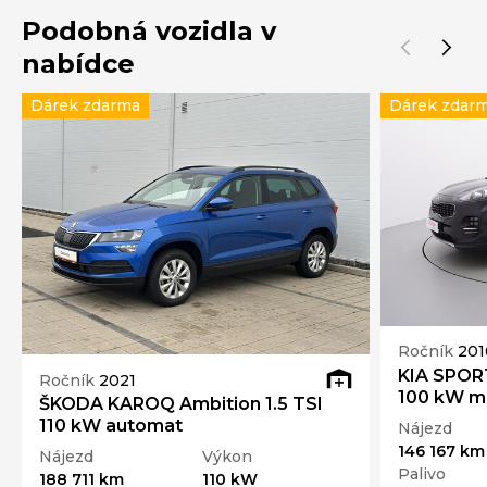
Podobná vozidla v
nabídce
Dárek zdarma
Dárek zdar
Ročník
201
KIA SPORT
Ročník
2021
100 kW m
ŠKODA KAROQ Ambition 1.5 TSI
110 kW automat
Nájezd
146 167 km
Nájezd
Výkon
Palivo
188 711 km
110 kW