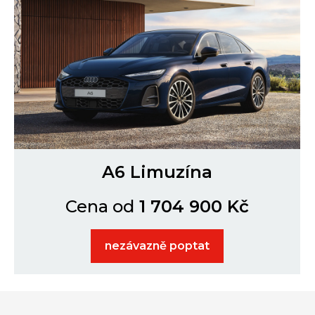
A6 Limuzína
Cena
od
1 704 900 Kč
nezávazně poptat