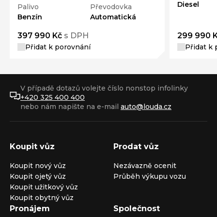
Diesel
Palivo
Převodovka
Benzín
Automatická
397 990 Kč
s DPH
299 990 
Přidat k porovnání
Přidat k
V případě dotazů volejte číslo nonstop infolinky
+420 325 400 400
nebo nám napište na e-mail
auto@louda.cz
Koupit vůz
Prodat vůz
Koupit nový vůz
Nezávazně ocenit
Koupit ojetý vůz
Průběh výkupu vozu
Koupit užitkový vůz
Koupit obytný vůz
Pronájem
Společnost