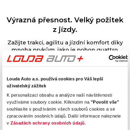
Výrazná přesnost. Velký požitek
z jízdy.
Zažijte trakci, agilitu a jízdní komfort díky
mnoha prvkům, jako je pohon quattro,
řízení zadní nápravy a adaptivní
vzduchové odpružení.
Louda Auto a.s. používá cookies pro Váš lepší
uživatelský zážitek
Technologie. Kvalita.
K personalizaci obsahu a analýze naší návštěvnosti
V interiéru se digitální technologie snoubí
využíváme soubory cookie. Kliknutím na
"Povolit vše"
s vysoce kvalitními materiály a vytvářejí
souhlasíte s používáním všech souborů cookies a se
zvláštní atmosféru s moderní estetikou.
zpracováním osobních údajů. Další informace naleznete
v
Zásadách ochrany osobních údajů
.