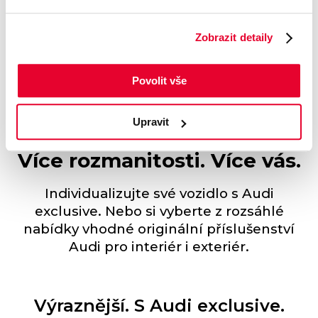
Pohodlné ovládání hlasem
Zobrazit detaily
Obzvláště pohodlné ovládání je možné
hlasem pomocí Audi assistant nebo
Povolit vše
dotykem na panoramatickém displeji.
Upravit
Více rozmanitosti. Více vás.
Individualizujte své vozidlo s Audi
exclusive. Nebo si vyberte z rozsáhlé
nabídky vhodné originální příslušenství
Audi pro interiér i exteriér.
Výraznější. S Audi exclusive.