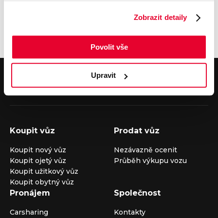
právní nárok a nevztahuje se na něj jakákoli záruka. Použité
obrázky jsou pouze ilustrativní. Uvedené ceny jsou vč. DPH.
Zobrazit detaily
Více informací u našich prodejců ŠKODA.
Povolit vše
V případě dotazů volejte číslo nonstop infolinky
Upravit
+420 325 400 400
nebo nám napište na e-mail
auto@louda.cz
Koupit vůz
Prodat vůz
Koupit nový vůz
Nezávazně ocenit
Koupit ojetý vůz
Průběh výkupu vozu
Koupit užitkový vůz
Koupit obytný vůz
Pronájem
Společnost
Carsharing
Kontakty