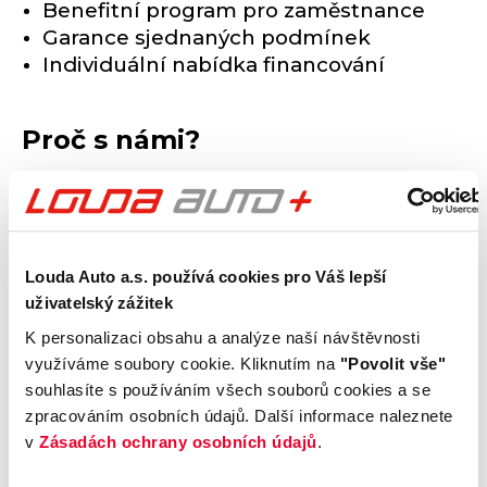
Benefitní program pro zaměstnance
Garance sjednaných podmínek
Individuální nabídka financování
Proč s námi?
Připravíme vám nabídku na míru
Máme nejširší prodejní a servisní síť
Naše modely si drží vysokou
zůstatkovou hodnotu
Louda Auto a.s. používá cookies pro Váš lepší
Naše vozy plní nejvyšší bezpečností
uživatelský zážitek
nároky
K personalizaci obsahu a analýze naší návštěvnosti
využíváme soubory cookie. Kliknutím na
"Povolit vše"
souhlasíte s používáním všech souborů cookies a se
Tato indikativní nabídka není nabídkou ve smyslu § 1732
zpracováním osobních údajů. Další informace naleznete
zákona č. 89/2012 Sb., občanského zákoníku, a jejím
přijetím nevzniká mezi společností Louda Auto a druhou
v
Zásadách ochrany osobních údajů
.
stranou závazkový vztah. Na zboží poskytnuté zdarma není