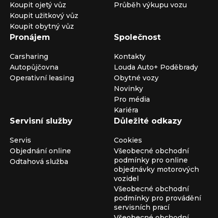
Koupit ojetý vůz
Průběh výkupu vozu
Koupit užitkový vůz
Koupit obytný vůz
Pronájem
Společnost
Carsharing
Kontakty
Autopůjčovna
Louda Auto+ Poděbrady
Operativní leasing
Obytné vozy
Novinky
Pro média
Kariéra
Servisní služby
Důležité odkazy
Servis
Cookies
Objednání online
Všeobecné obchodní
podmínky pro online
Odtahová služba
objednávky motorových
vozidel
Všeobecné obchodní
podmínky pro provádění
servisních prací
Všeobecné obchodní