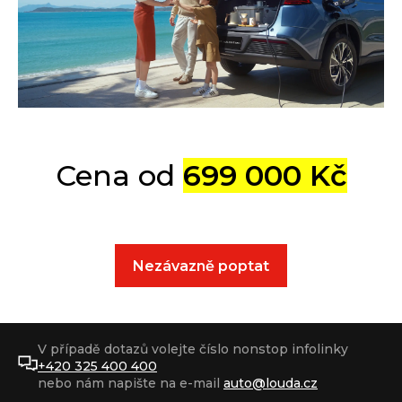
Cena od
699 000 Kč
Nezávazně poptat
V případě dotazů volejte číslo nonstop infolinky
+420 325 400 400
nebo nám napište na e-mail
auto@louda.cz