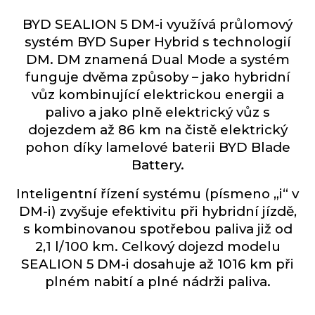
BYD SEALION 5 DM-i využívá průlomový
systém BYD Super Hybrid s technologií
DM. DM znamená Dual Mode a systém
funguje dvěma způsoby – jako hybridní
vůz kombinující elektrickou energii a
palivo a jako plně elektrický vůz s
dojezdem až 86 km na čistě elektrický
pohon díky lamelové baterii BYD Blade
Battery.
Inteligentní řízení systému (písmeno „i“ v
DM-i) zvyšuje efektivitu při hybridní jízdě,
s kombinovanou spotřebou paliva již od
2,1 l/100 km. Celkový dojezd modelu
SEALION 5 DM-i dosahuje až 1016 km při
plném nabití a plné nádrži paliva.