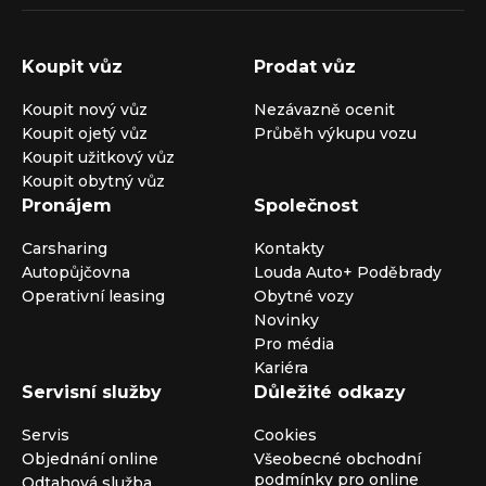
Koupit vůz
Prodat vůz
Koupit nový vůz
Nezávazně ocenit
Koupit ojetý vůz
Průběh výkupu vozu
Koupit užitkový vůz
Koupit obytný vůz
Pronájem
Společnost
Carsharing
Kontakty
Autopůjčovna
Louda Auto+ Poděbrady
Operativní leasing
Obytné vozy
Novinky
Pro média
Kariéra
Servisní služby
Důležité odkazy
Servis
Cookies
Objednání online
Všeobecné obchodní
podmínky pro online
Odtahová služba