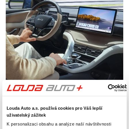
Intuitivní nastavení interiéru
Díky 12,8" dotykové obrazovce s multi-
Louda Auto a.s. používá cookies pro Váš lepší
touch ovládáním můžete nastavení
uživatelský zážitek
klimatizace upravit třemi prsty.
Multifunkční volant umožňuje
K personalizaci obsahu a analýze naší návštěvnosti