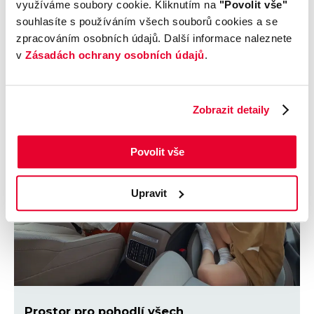
ovládání tempomatu i multimédií, aniž
využíváme soubory cookie. Kliknutím na
"Povolit vše"
byste museli pustit volant.
souhlasíte s používáním všech souborů cookies a se
zpracováním osobních údajů. Další informace naleznete
v
Zásadách ochrany osobních údajů
.
Zobrazit detaily
Povolit vše
Upravit
Prostor pro pohodlí všech