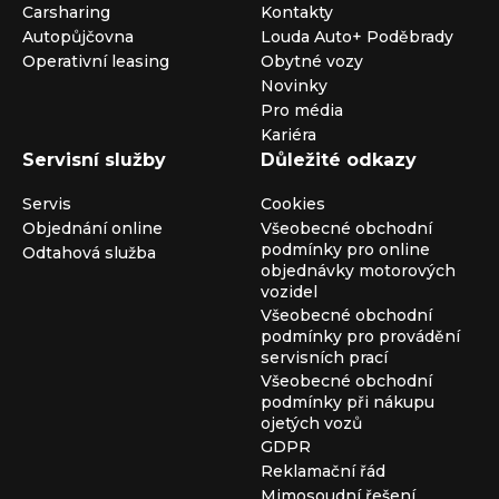
Carsharing
Kontakty
Autopůjčovna
Louda Auto+ Poděbrady
Operativní leasing
Obytné vozy
Novinky
Pro média
Kariéra
Servisní služby
Důležité odkazy
Servis
Cookies
Objednání online
Všeobecné obchodní
podmínky pro online
Odtahová služba
objednávky motorových
vozidel
Všeobecné obchodní
podmínky pro provádění
servisních prací
Všeobecné obchodní
podmínky při nákupu
ojetých vozů
GDPR
Reklamační řád
Mimosoudní řešení