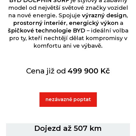
BYD DOLPHIN SURF
je stylový a zábavný
model od největší světové značky vozidel
na nové energie. Spojuje
výrazný design
,
prostorný interiér
,
energický výkon
a
špičkové technologie BYD
– ideální volba
pro ty, kteří nechtějí dělat kompromisy v
komfortu ani ve výbavě.
Cena již od
499 900 Kč
nezávazně poptat
Dojezd až 507 km