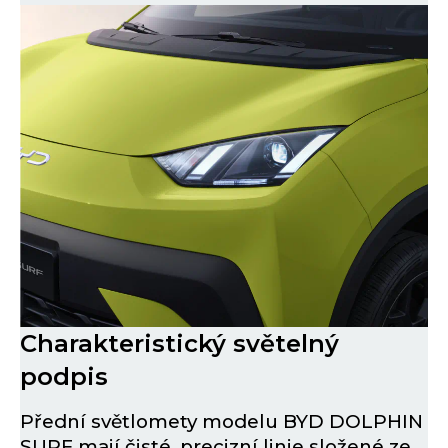
Charakteristický světelný
podpis
Přední světlomety modelu BYD DOLPHIN
SURF mají čisté, precizní linie složené ze