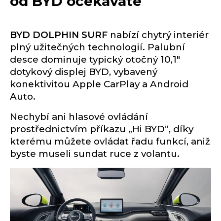
od BYD očekáváte
BYD DOLPHIN SURF
nabízí chytrý interiér
plný užitečných technologií. Palubní
desce dominuje typický otočný 10,1"
dotykový displej BYD, vybavený
konektivitou Apple CarPlay a Android
Auto.
Nechybí ani hlasové ovládání
prostřednictvím příkazu „Hi BYD“, díky
kterému můžete ovládat řadu funkcí, aniž
byste museli sundat ruce z volantu.