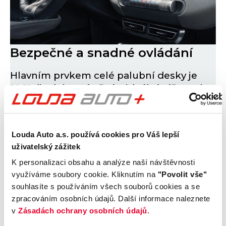
Bezpečné a snadné ovládání
Hlavním prvkem celé palubní desky je
10,1" displej, umístěný v ideální výšce tak,
aby řidič mohl vůz ovládat bezpečně a
neztrácel přehled o dění na silnici nebo o
okolním provozu.
Louda Auto a.s. používá cookies pro Váš lepší
uživatelský zážitek
K personalizaci obsahu a analýze naší návštěvnosti
využíváme soubory cookie. Kliknutím na
"Povolit vše"
souhlasíte s používáním všech souborů cookies a se
zpracováním osobních údajů. Další informace naleznete
v
Zásadách ochrany osobních údajů
.