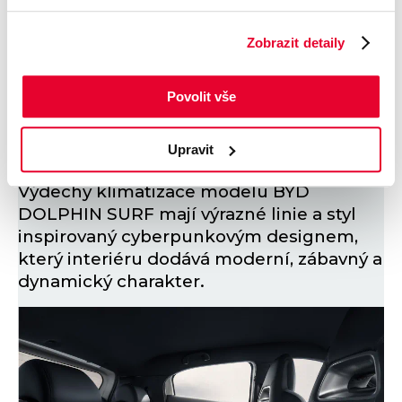
Zobrazit detaily
Povolit vše
Hravé designové detaily
Upravit
Výdechy klimatizace modelu BYD
DOLPHIN SURF mají výrazné linie a styl
inspirovaný cyberpunkovým designem,
který interiéru dodává moderní, zábavný a
dynamický charakter.