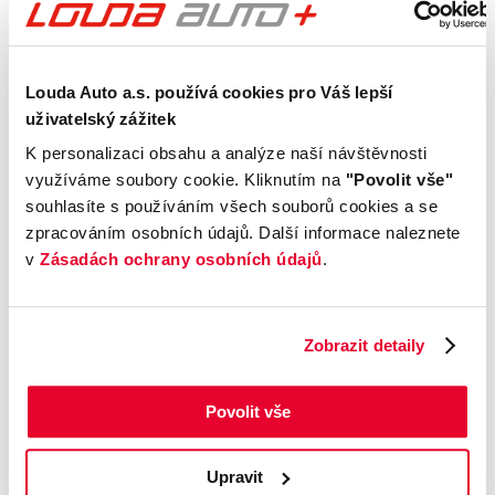
senzory se zadní kamerou, inteligentní
klíč a také dříve zmiňovanou
integrovanou navigaci s 12,3" dotykovým
Louda Auto a.s. používá cookies pro Váš lepší
displejem.
uživatelský zážitek
Vůz je nově vybaven řadou inovací, mezi
K personalizaci obsahu a analýze naší návštěvnosti
které patří head-up displej, kompletní on-
využíváme soubory cookie. Kliknutím na
"Povolit vše"
line aktualizace nebo digitální klíč od
souhlasíte s používáním všech souborů cookies a se
vozu, který si můžete nahrát do telefonu.
zpracováním osobních údajů. Další informace naleznete
Nebude chybět ani asistent hlídající boční
v
Zásadách ochrany osobních údajů
.
vítr nebo prostor na zadních sedadlech,
abyste na nic nezapomněli. Velkou
změnou prošlo také ovládání ventilace,
Zobrazit detaily
kterou nově řídíte otočnými kolečky
s displejem uvnitř.
Povolit vše
Upravit