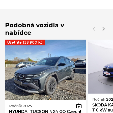
Podobná vozidla v
nabídce
Ušetříte 138 900 Kč
Ročník
20
ŠKODA KA
Ročník
2025
110 kW a
HYUNDAI TUCSON NX4 GO Czech!