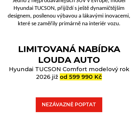
Jedno z nejprodávanějších SUV v
E
vropě, model
Hyundai TUCSON, přijíždí s ještě dynamičtějším
designem, posílenou výbavou a lákavými inovacemi,
které se zaměřily primárně na interiér vozu.
LIMITOVANÁ NABÍDKA
LOUDA AUTO
Hyundai TUCSON Comfort modelový rok
2026 již
od 599 990 Kč
NEZÁVAZNĚ POPTAT