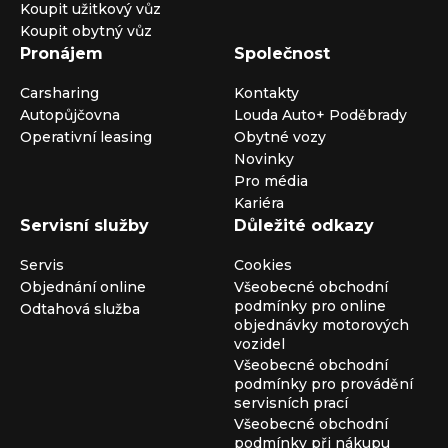
Koupit užitkový vůz
Koupit obytný vůz
Pronájem
Společnost
Carsharing
Kontakty
Autopůjčovna
Louda Auto+ Poděbrady
Operativní leasing
Obytné vozy
Novinky
Pro média
Kariéra
Servisní služby
Důležité odkazy
Servis
Cookies
Objednání online
Všeobecné obchodní
podmínky pro online
Odtahová služba
objednávky motorových
vozidel
Všeobecné obchodní
podmínky pro provádění
servisních prací
Všeobecné obchodní
podmínky při nákupu