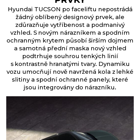
Hyundai TUCSON po faceliftu nepostrádá
žádný oblíbený designový prvek, ale
zdůrazňuje vytříbenost a podmanivý
vzhled. S novým nárazníkem a spodním
ochranným krytem působí širším dojmem
a samotná přední maska nový vzhled
podtrhuje souhrou tenkých linií
s kontrastně hranatými tvary. Dynamiku
vozu umocňují nově navržená kola z lehké
slitiny a spodní ochranné panely, které
jsou integrovány do nárazníku.