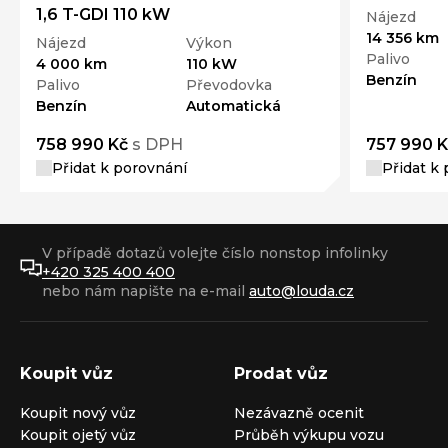
1,6 T-GDI 110 kW
Nájezd
14 356 km
Nájezd
Výkon
Palivo
4 000 km
110 kW
Benzín
Palivo
Převodovka
Benzín
Automatická
758 990 Kč
s DPH
757 990 K
Přidat k porovnání
Přidat k
V případě dotazů volejte číslo nonstop infolinky
+420 325 400 400
nebo nám napište na e-mail
auto@louda.cz
Koupit vůz
Prodat vůz
Koupit nový vůz
Nezávazně ocenit
Koupit ojetý vůz
Průběh výkupu vozu