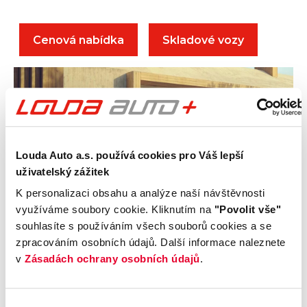
Cenová nabídka
Skladové vozy
Louda Auto a.s. používá cookies pro Váš lepší
uživatelský zážitek
K personalizaci obsahu a analýze naší návštěvnosti
využíváme soubory cookie. Kliknutím na
"Povolit vše"
souhlasíte s používáním všech souborů cookies a se
Renault Master
již od 741
zpracováním osobních údajů. Další informace naleznete
v
Zásadách ochrany osobních údajů
.
555 bez DPH
Úrok již od 0%