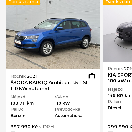
Dárek zdarma
Dárek zdar
Ročník
201
KIA SPORT
Ročník
2021
100 kW m
ŠKODA KAROQ Ambition 1.5 TSI
110 kW automat
Nájezd
146 167 km
Nájezd
Výkon
Palivo
188 711 km
110 kW
Diesel
Palivo
Převodovka
Benzín
Automatická
397 990 Kč
s DPH
299 990 