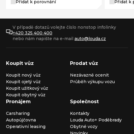
Přidat k porovnání
Přidat k
V případě dotazů volejte číslo nonstop infolinky
+420 325 400 400
nebo nám napište na e-mail
auto@louda.cz
Koupit vůz
Prodat vůz
Koupit nový vůz
Nezávazně ocenit
Koupit ojetý vůz
Průběh výkupu vozu
Koupit užitkový vůz
Koupit obytný vůz
Pronájem
Společnost
Carsharing
Kontakty
Autopůjčovna
Louda Auto+ Poděbrady
Operativní leasing
Obytné vozy
Novinky