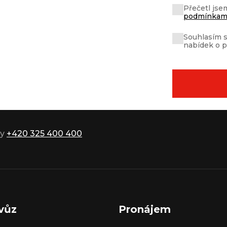
Přečetl jse
podmínkami
Souhlasím 
nabídek o p
ky
+420 325 400 400
vůz
Pronájem