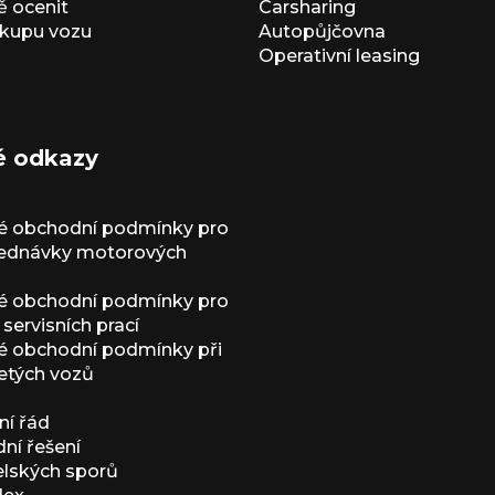
 ocenit
Carsharing
kupu vozu
Autopůjčovna
Operativní leasing
é odkazy
é obchodní podmínky pro
jednávky motorových
é obchodní podmínky pro
servisních prací
 obchodní podmínky při
etých vozů
í řád
í řešení
elských sporů