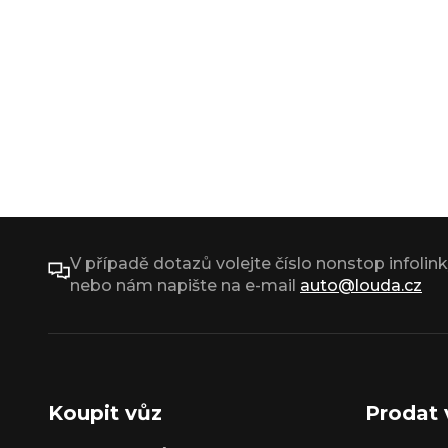
V případě dotazů volejte číslo nonstop infolin
nebo nám napište na e-mail
auto@louda.cz
Koupit vůz
Prodat 