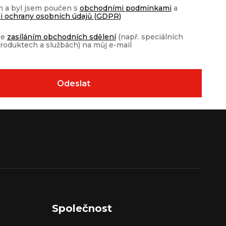
m a byl jsem poučen s
obchodními podmínkami
a
 ochrany osobních údajů (GDPR)
se
zasíláním obchodních sdělení
(např. speciálních
roduktech a službách) na můj e-mail
Společnost