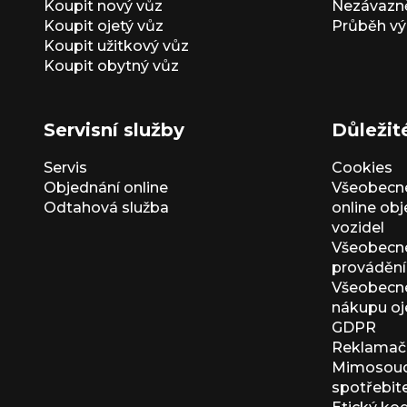
Koupit nový vůz
Nezávazně
Koupit ojetý vůz
Průběh vý
Koupit užitkový vůz
Koupit obytný vůz
Servisní služby
Důležit
Servis
Cookies
Objednání online
Všeobecn
Odtahová služba
online ob
vozidel
Všeobecn
provádění 
Všeobecné
nákupu oj
GDPR
Reklamačn
Mimosoudn
spotřebit