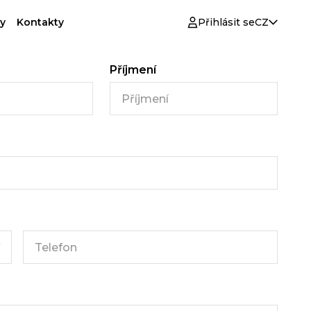
y
Kontakty
Přihlásit se
CZ
e
Příjmení