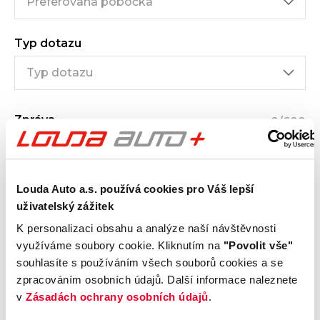
Typ dotazu
Zpráva
0
/600
Louda Auto a.s. používá cookies pro Váš lepší
uživatelský zážitek
K personalizaci obsahu a analýze naší návštěvnosti
využíváme soubory cookie. Kliknutím na
"Povolit vše"
Přečetl jsem a byl jsem poučen s
obchodními
souhlasíte s používáním všech souborů cookies a se
podmínkami
a
podmínkami ochrany osobních údajů
(GDPR)
zpracováním osobních údajů. Další informace naleznete
v
Zásadách ochrany osobních údajů
.
Souhlasím se
zasíláním obchodních sdělení
(např.
speciálních nabídek o produktech a službách) na můj