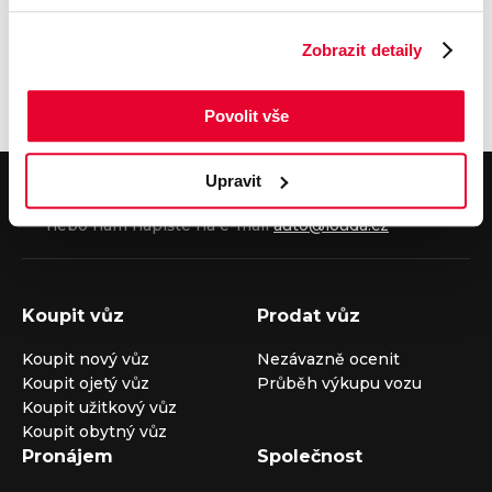
e-mail
Zobrazit detaily
Povolit vše
Upravit
V případě dotazů volejte číslo nonstop infolinky
+420 325 400 400
nebo nám napište na e-mail
auto@louda.cz
Koupit vůz
Prodat vůz
Koupit nový vůz
Nezávazně ocenit
Koupit ojetý vůz
Průběh výkupu vozu
Koupit užitkový vůz
Koupit obytný vůz
Pronájem
Společnost