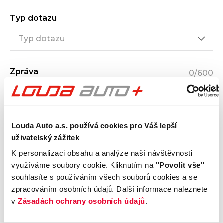
Typ dotazu
Zpráva
0
/600
Louda Auto a.s. používá cookies pro Váš lepší
uživatelský zážitek
K personalizaci obsahu a analýze naší návštěvnosti
Přečetl jsem a byl jsem poučen s
obchodními
využíváme soubory cookie. Kliknutím na
"Povolit vše"
podmínkami
a
podmínkami ochrany osobních údajů
souhlasíte s používáním všech souborů cookies a se
(GDPR)
zpracováním osobních údajů. Další informace naleznete
Souhlasím se
zasíláním obchodních sdělení
(např.
v
Zásadách ochrany osobních údajů
.
speciálních nabídek o produktech a službách) na můj
e-mail