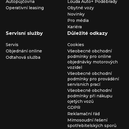
Autopůjčovna
Louda Auto+ Poděbrady
Operativní leasing
Obytné vozy
Novinky
Pro média
Kariéra
Servisní služby
Důležité odkazy
Servis
Cookies
Objednání online
Všeobecné obchodní
podmínky pro online
Odtahová služba
objednávky motorových
vozidel
Všeobecné obchodní
podmínky pro provádění
servisních prací
Všeobecné obchodní
podmínky při nákupu
ojetých vozů
GDPR
Reklamační řád
Mimosoudní řešení
spotřebitelských sporů