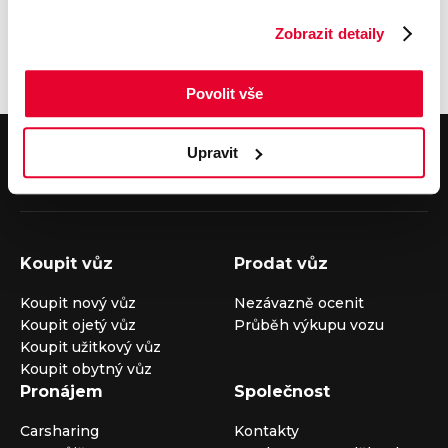
Zobrazit detaily
Povolit vše
V případě dotazů volejte číslo nonstop infolinky
Upravit
+420 325 400 400
nebo nám napište na e-mail
auto@louda.cz
Koupit vůz
Prodat vůz
Koupit nový vůz
Nezávazně ocenit
Koupit ojetý vůz
Průběh výkupu vozu
Koupit užitkový vůz
Koupit obytný vůz
Pronájem
Společnost
Carsharing
Kontakty