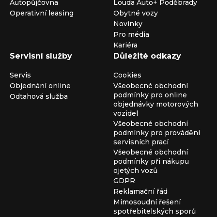
Autopůjčovna
Louda Auto+ Poděbrady
Operativní leasing
Obytné vozy
Novinky
Pro média
Kariéra
Servisní služby
Důležité odkazy
Servis
Cookies
Objednání online
Všeobecné obchodní
podmínky pro online
Odtahová služba
objednávky motorových
vozidel
Všeobecné obchodní
podmínky pro provádění
servisních prací
Všeobecné obchodní
podmínky při nákupu
ojetých vozů
GDPR
Reklamační řád
Mimosoudní řešení
spotřebitelských sporů