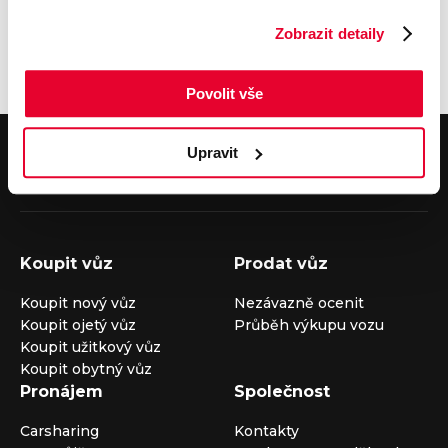
Zobrazit detaily
Povolit vše
V případě dotazů volejte číslo nonstop infolinky
Upravit
+420 325 400 400
nebo nám napište na e-mail
auto@louda.cz
Koupit vůz
Prodat vůz
Koupit nový vůz
Nezávazně ocenit
Koupit ojetý vůz
Průběh výkupu vozu
Koupit užitkový vůz
Koupit obytný vůz
Pronájem
Společnost
Carsharing
Kontakty