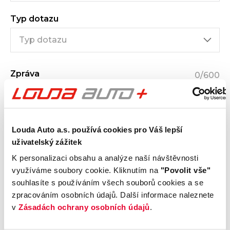
Typ dotazu
Zpráva
0
/600
Louda Auto a.s. používá cookies pro Váš lepší
uživatelský zážitek
K personalizaci obsahu a analýze naší návštěvnosti
Přečetl jsem a byl jsem poučen s
obchodními
využíváme soubory cookie. Kliknutím na
"Povolit vše"
podmínkami
a
podmínkami ochrany osobních údajů
souhlasíte s používáním všech souborů cookies a se
(GDPR)
zpracováním osobních údajů. Další informace naleznete
Souhlasím se
zasíláním obchodních sdělení
(např.
v
Zásadách ochrany osobních údajů
.
speciálních nabídek o produktech a službách) na můj
e-mail