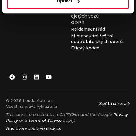
Upravit
Všeobecné obchodní
podmínky při nákupu
ojetých vozů
GDPR
Reklamační řád
Mimosoudní řešení
spotřebitelských sporů
Etický kodex
© 2026 Louda Auto a.s.
Zpět nahoru
Všechna práva vyhrazena
This site is protected by reCAPTCHA and the Google
Privacy
Policy
and
Terms of Service
apply.
Nastavení souborů cookies