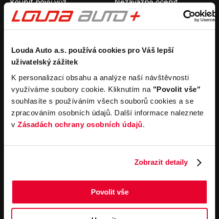
Koupit nový vůz
Nezávazně ocenit
Koupit ojetý vůz
Průběh výkupu vozu
Koupit užitkový vůz
Koupit obytný vůz
Pronájem
Společnost
Louda Auto a.s. používá cookies pro Váš lepší
uživatelský zážitek
Carsharing
Kontakty
Autopůjčovna
Louda Auto+ Poděbrady
K personalizaci obsahu a analýze naší návštěvnosti
Operativní leasing
Obytné vozy
využíváme soubory cookie. Kliknutím na
"Povolit vše"
Novinky
souhlasíte s používáním všech souborů cookies a se
Pro média
zpracováním osobních údajů. Další informace naleznete
Kariéra
v
Zásadách ochrany osobních údajů
.
Servisní služby
Důležité odkazy
Servis
Cookies
Objednání online
Všeobecné obchodní
Zobrazit detaily
podmínky pro online
Odtahová služba
objednávky motorových
vozidel
Povolit vše
Všeobecné obchodní
podmínky pro provádění
servisních prací