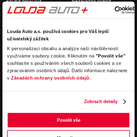
Koupit nový vůz
Nezávazně ocenit
Koupit ojetý vůz
Průběh výkupu vozu
Koupit užitkový vůz
Koupit obytný vůz
Pronájem
Společnost
Louda Auto a.s. používá cookies pro Váš lepší
uživatelský zážitek
Carsharing
Kontakty
Autopůjčovna
Louda Auto+ Poděbrady
K personalizaci obsahu a analýze naší návštěvnosti
Operativní leasing
Obytné vozy
využíváme soubory cookie. Kliknutím na
"Povolit vše"
Novinky
souhlasíte s používáním všech souborů cookies a se
Pro média
zpracováním osobních údajů. Další informace naleznete
Kariéra
v
Zásadách ochrany osobních údajů
.
Servisní služby
Důležité odkazy
Servis
Cookies
Objednání online
Všeobecné obchodní
Zobrazit detaily
podmínky pro online
Odtahová služba
objednávky motorových
vozidel
Povolit vše
Všeobecné obchodní
podmínky pro provádění
servisních prací