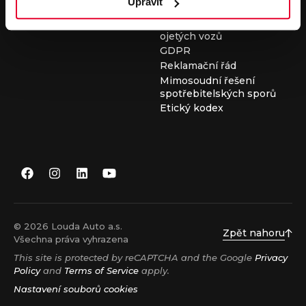
Upravit
Všeobecné obchodní
podmínky při nákupu
ojetých vozů
GDPR
Reklamační řád
Mimosoudní řešení
spotřebitelských sporů
Etický kodex
© 2026 Louda Auto a.s.
Zpět nahoru
Všechna práva vyhrazena
This site is protected by reCAPTCHA and the Google
Privacy
Policy
and
Terms of Service
apply.
Nastavení souborů cookies