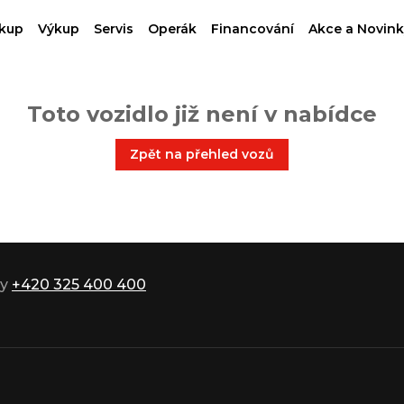
kup
Výkup
Servis
Operák
Financování
Akce a Novink
Toto vozidlo již není v nabídce
Zpět na přehled vozů
ky
+420 325 400 400