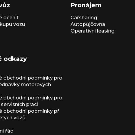
vůz
Pronájem
 ocenit
Carsharing
kupu vozu
Autopůjčovna
Operativní leasing
é odkazy
é obchodní podmínky pro
jednávky motorových
é obchodní podmínky pro
servisních prací
 obchodní podmínky při
etých vozů
í řád