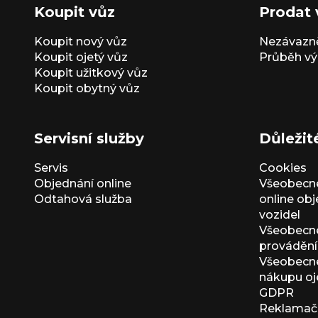
Koupit vůz
Prodat 
Koupit nový vůz
Nezávazně
Koupit ojetý vůz
Průběh vý
Koupit užitkový vůz
Koupit obytný vůz
Servisní služby
Důležit
Servis
Cookies
Objednání online
Všeobecn
Odtahová služba
online ob
vozidel
Všeobecn
provádění 
Všeobecné
nákupu oj
GDPR
Reklamačn