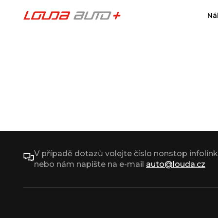
Ná
V případě dotazů volejte číslo nonstop infolin
nebo nám napište na e-mail
auto@louda.cz