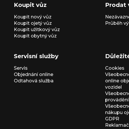
Koupit vůz
Prodat 
Koupit nový vůz
Nezávazně
Koupit ojetý vůz
Průběh vý
Koupit užitkový vůz
Koupit obytný vůz
Servisní služby
Důležit
Servis
Cookies
Objednání online
Všeobecn
Odtahová služba
online ob
vozidel
Všeobecn
provádění 
Všeobecné
nákupu oj
GDPR
Reklamačn