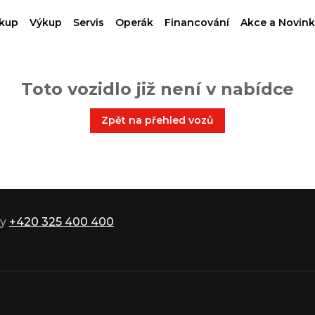
kup
Výkup
Servis
Operák
Financování
Akce a Novink
Toto vozidlo již není v nabídce
Zpět na přehled vozů
ky
+420 325 400 400