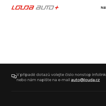
Ná
V případě dotazů volejte číslo nonstop infolin
nebo nám napište na e-mail
auto@louda.cz