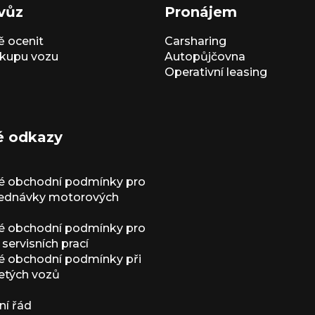
vůz
Pronájem
 ocenit
Carsharing
kupu vozu
Autopůjčovna
Operativní leasing
é odkazy
é obchodní podmínky pro
jednávky motorových
é obchodní podmínky pro
servisních prací
 obchodní podmínky při
etých vozů
í řád