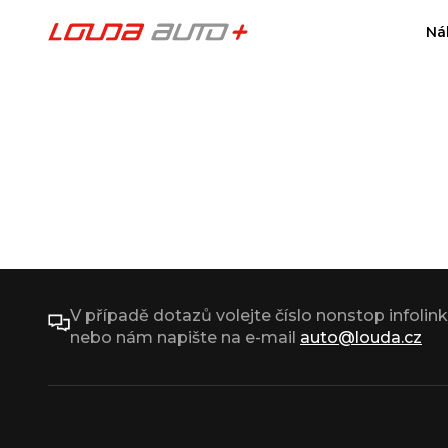
Ná
V případě dotazů volejte číslo nonstop infolin
nebo nám napište na e-mail
auto@louda.cz