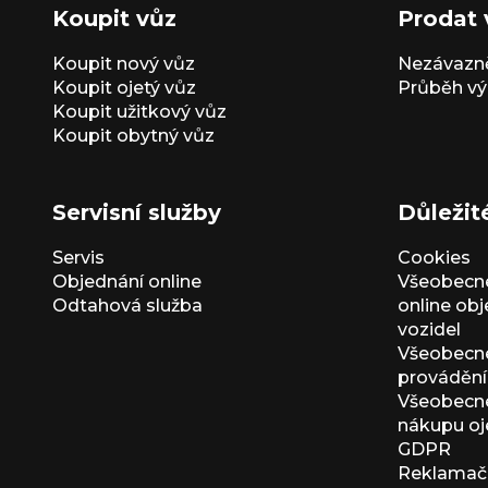
Koupit vůz
Prodat 
Koupit nový vůz
Nezávazně
Koupit ojetý vůz
Průběh vý
Koupit užitkový vůz
Koupit obytný vůz
Servisní služby
Důležit
Servis
Cookies
Objednání online
Všeobecn
Odtahová služba
online ob
vozidel
Všeobecn
provádění 
Všeobecné
nákupu oj
GDPR
Reklamačn