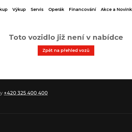
kup
Výkup
Servis
Operák
Financování
Akce a Novink
Toto vozidlo již není v nabídce
Zpět na přehled vozů
ky
+420 325 400 400