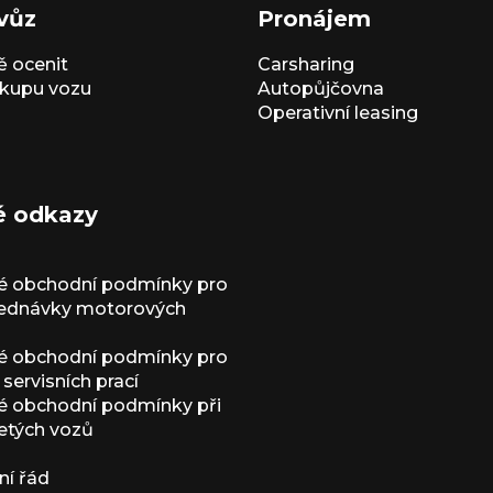
vůz
Pronájem
 ocenit
Carsharing
kupu vozu
Autopůjčovna
Operativní leasing
é odkazy
é obchodní podmínky pro
jednávky motorových
é obchodní podmínky pro
servisních prací
 obchodní podmínky při
etých vozů
í řád