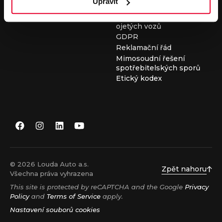
Upravit
Všeobecné obchodní
podmínky při nákupu
ojetých vozů
GDPR
Reklamační řád
Mimosoudní řešení
spotřebitelských sporů
Etický kodex
© 2026 Louda Auto a.s.
Zpět nahoru
Všechna práva vyhrazena
This site is protected by reCAPTCHA and the Google
Privacy
Policy
and
Terms of Service
apply.
Nastavení souborů cookies