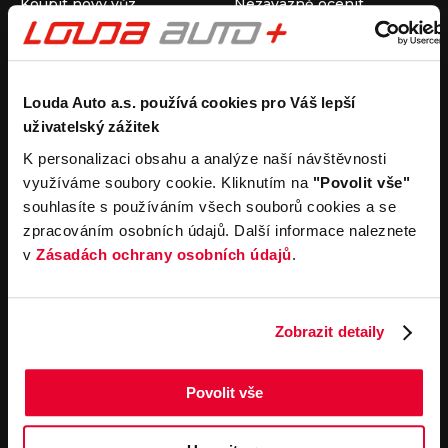
Koupit nový vůz
Nezávazně ocenit
Koupit ojetý vůz
Průběh výkupu vozu
Koupit užitkový vůz
Koupit obytný vůz
Pronájem
Společnost
Louda Auto a.s. používá cookies pro Váš lepší
uživatelský zážitek
Carsharing
Kontakty
Autopůjčovna
Louda Auto+ Poděbrady
K personalizaci obsahu a analýze naší návštěvnosti
Operativní leasing
Obytné vozy
využíváme soubory cookie. Kliknutím na
"Povolit vše"
Novinky
souhlasíte s používáním všech souborů cookies a se
Pro média
zpracováním osobních údajů. Další informace naleznete
Kariéra
v
Zásadách ochrany osobních údajů
.
Servisní služby
Důležité odkazy
Servis
Cookies
Objednání online
Všeobecné obchodní
Zobrazit detaily
podmínky pro online
Odtahová služba
objednávky motorových
vozidel
Povolit vše
Všeobecné obchodní
podmínky pro provádění
servisních prací