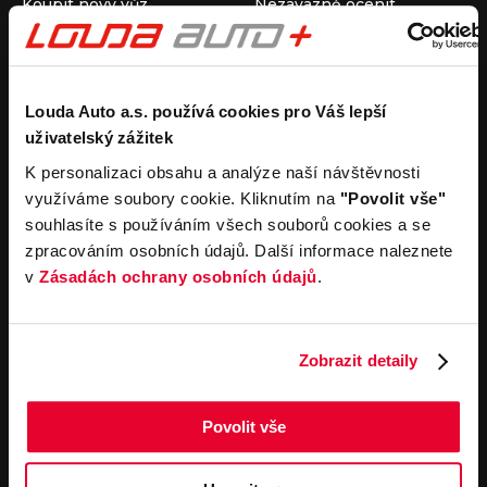
Koupit nový vůz
Nezávazně ocenit
Koupit ojetý vůz
Průběh výkupu vozu
Koupit užitkový vůz
Koupit obytný vůz
Pronájem
Společnost
Louda Auto a.s. používá cookies pro Váš lepší
uživatelský zážitek
Carsharing
Kontakty
Autopůjčovna
Louda Auto+ Poděbrady
K personalizaci obsahu a analýze naší návštěvnosti
Operativní leasing
Obytné vozy
využíváme soubory cookie. Kliknutím na
"Povolit vše"
Novinky
souhlasíte s používáním všech souborů cookies a se
Pro média
zpracováním osobních údajů. Další informace naleznete
Kariéra
v
Zásadách ochrany osobních údajů
.
Servisní služby
Důležité odkazy
Servis
Cookies
Objednání online
Všeobecné obchodní
Zobrazit detaily
podmínky pro online
Odtahová služba
objednávky motorových
vozidel
Povolit vše
Všeobecné obchodní
podmínky pro provádění
servisních prací