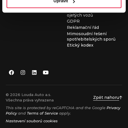
Upravit
Všeobecné obchodní
podmínky při nákupu
ojetých vozů
GDPR
Reklamační řád
Mimosoudní řešení
spotřebitelských sporů
Etický kodex
© 2026 Louda Auto a.s.
Zpět nahoru
Všechna práva vyhrazena
This site is protected by reCAPTCHA and the Google
Privacy
Policy
and
Terms of Service
apply.
Nastavení souborů cookies