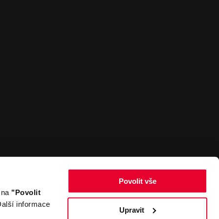
Povolit vše
m na
"Povolit
Zpět nahoru
alší informace
Upravit