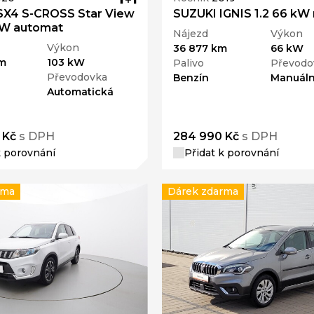
SX4 S-CROSS Star View
SUZUKI IGNIS 1.2 66 kW
kW automat
Nájezd
Výkon
Výkon
36 877 km
66 kW
km
103 kW
Palivo
Převodo
Převodovka
Benzín
Manuáln
Automatická
 Kč
s DPH
284 990 Kč
s DPH
k porovnání
Přidat k porovnání
rma
Dárek zdarma