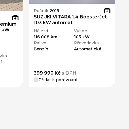
Ročník
2019
SUZUKI VITARA 1.4 BoosterJet
103 kW automat
remium
2 kW
Nájezd
Výkon
116 008 km
103 kW
Palivo
Převodovka
Benzín
Automatická
vka
í
399 990 Kč
s DPH
Přidat k porovnání