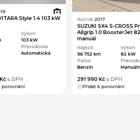
19
ITARA Style 1.4 103 kW
Ročník
2017
SUZUKI SX4 S-CROSS P
Allgrip 1.0 BoosterJet 8
Výkon
manuál
m
103 kW
Převodovka
Nájezd
Výkon
Automatická
96 752 km
82 kW
Palivo
Převodo
Benzín
Manuáln
 Kč
s DPH
291 990 Kč
s DPH
k porovnání
Přidat k porovnání