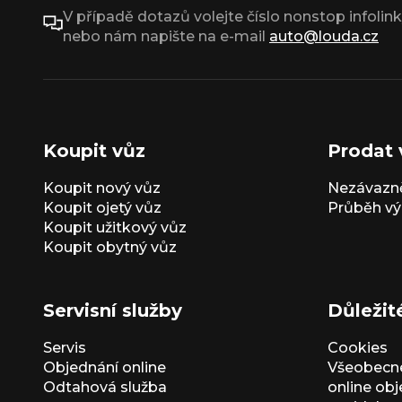
V případě dotazů volejte číslo nonstop infolin
nebo nám napište na e-mail
auto@louda.cz
Koupit vůz
Prodat 
Koupit nový vůz
Nezávazně
Koupit ojetý vůz
Průběh vý
Koupit užitkový vůz
Koupit obytný vůz
Servisní služby
Důležit
Servis
Cookies
Objednání online
Všeobecn
Odtahová služba
online ob