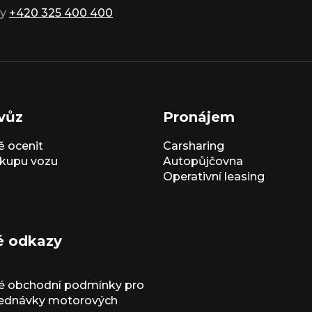
ky
+420 325 400 400
vůz
Pronájem
 ocenit
Carsharing
kupu vozu
Autopůjčovna
Operativní leasing
é odkazy
é obchodní podmínky pro
jednávky motorových