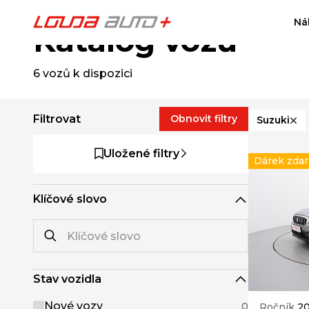
Ná
Katalog vozů
6
vozů k dispozici
Filtrovat
Obnovit filtry
Suzuki
Uložené filtry
Dárek zda
Klíčové slovo
Stav vozidla
Nové vozy
0
Ročník
2