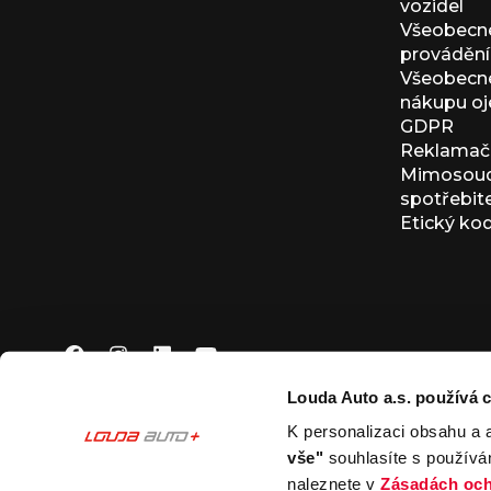
vozidel
Všeobecn
provádění 
Všeobecné
nákupu oj
GDPR
Reklamačn
Mimosoudn
spotřebit
Etický ko
Louda Auto a.s. používá c
K personalizaci obsahu a 
© 2026 Louda Auto a.s.
Všechna práva vyhrazena
vše"
souhlasíte s používá
This site is protected by reCAPTCHA and the Google
Pr
naleznete v
Zásadách och