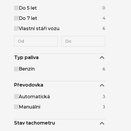
Do 5 let
0
Do 7 let
4
Vlastní stáří vozu
6
Typ paliva
Benzín
6
Převodovka
Automatická
3
Manuální
3
Stav tachometru