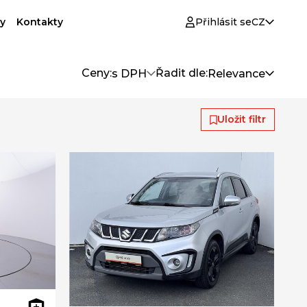
y
Kontakty
Přihlásit se
CZ
Ceny:
Řadit dle:
s DPH
Relevance
Uložit filtr