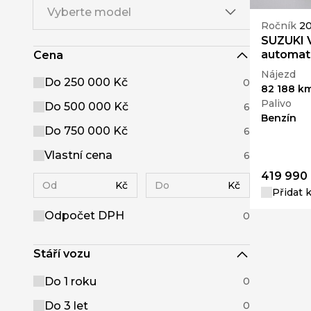
Vyberte model
Ročník
20
SUZUKI V
automat
Cena
Nájezd
Do 250 000 Kč
0
82 188 k
Palivo
Do 500 000 Kč
6
Benzín
Do 750 000 Kč
6
Vlastní cena
6
419 990
Kč
Kč
Přidat 
Odpočet DPH
0
Stáří vozu
Do 1 roku
0
Do 3 let
0