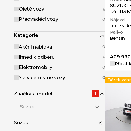
SUZUKI 
Ojeté vozy
6
1.4 103 
Předváděcí vozy
0
Nájezd
100 231 
Palivo
Kategorie
Benzín
Akční nabídka
0
409 990
Ihned k odběru
6
Přidat 
Elektromobily
0
7 a vícemístné vozy
0
Dárek zda
Značka a model
1
Suzuki
Suzuki