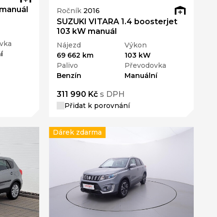
 manuál
Ročník
2016
SUZUKI VITARA 1.4 boosterjet
103 kW manuál
vka
Nájezd
Výkon
í
69 662 km
103 kW
Palivo
Převodovka
Benzín
Manuální
311 990 Kč
s DPH
Přidat k porovnání
Dárek zdarma