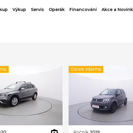
kup
Výkup
Servis
Operák
Financování
Akce a Novink
rma
Dárek zdarma
020
Ročník
2019