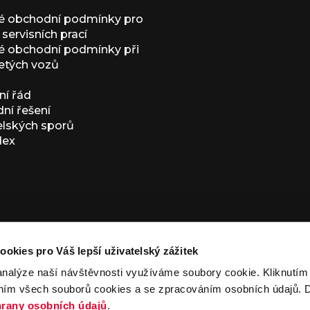
é obchodní podmínky pro
servisních prací
 obchodní podmínky při
etých vozů
í řád
í řešení
elských sporů
dex
ookies pro Váš lepší uživatelský zážitek
analýze naší návštěvnosti využíváme soubory cookie. Kliknutí
ním všech souborů cookies a se zpracováním osobních údajů. D
ivacy Policy
and
Terms of Service
apply.
rany osobních údajů
.