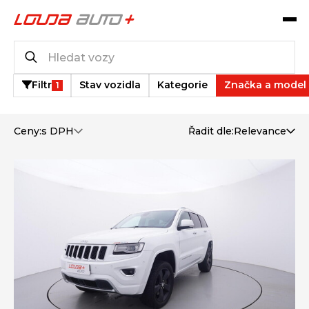
Katalog vozů
2
vozů k dispozici
Filtr
Stav vozidla
Kategorie
Značka a model
1
Ceny:
s DPH
Řadit dle:
Relevance