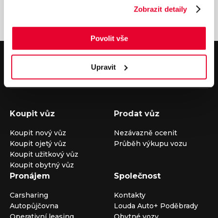
Zobrazit detaily
Povolit vše
V případě dotazů volejte číslo nonstop infolinky
+420 325 400 400
Upravit
nebo nám napište na e-mail
auto@louda.cz
Koupit vůz
Prodat vůz
Koupit nový vůz
Nezávazně ocenit
Koupit ojetý vůz
Průběh výkupu vozu
Koupit užitkový vůz
Koupit obytný vůz
Pronájem
Společnost
Carsharing
Kontakty
Autopůjčovna
Louda Auto+ Poděbrady
Operativní leasing
Obytné vozy