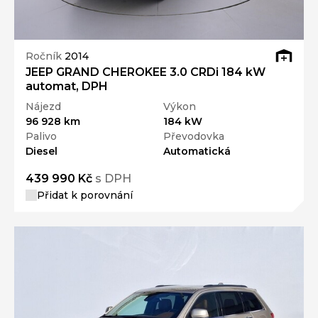
Ročník
2014
JEEP GRAND CHEROKEE 3.0 CRDi 184 kW
automat, DPH
Nájezd
Výkon
96 928 km
184 kW
Palivo
Převodovka
Diesel
Automatická
439 990 Kč
s DPH
Přidat k porovnání