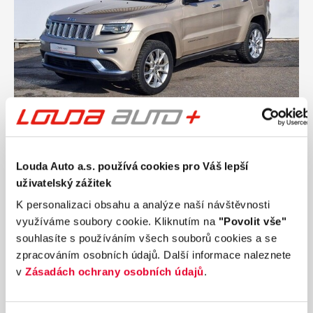
Ročník
2015
JEEP GRAND CHEROKEE Summit 3.0 CRDI 184
Louda Auto a.s. používá cookies pro Váš lepší
kW automat
uživatelský zážitek
Nájezd
Výkon
163 726 km
184 kW
K personalizaci obsahu a analýze naší návštěvnosti
Palivo
Převodovka
využíváme soubory cookie. Kliknutím na
"Povolit vše"
Diesel
Automatická
souhlasíte s používáním všech souborů cookies a se
zpracováním osobních údajů. Další informace naleznete
397 990 Kč
s DPH
v
Zásadách ochrany osobních údajů
.
Přidat k porovnání