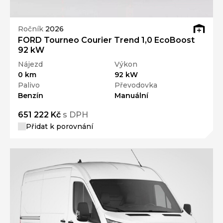
Ročník
2026
FORD Tourneo Courier Trend 1,0 EcoBoost
92 kW
Nájezd
Výkon
0 km
92 kW
Palivo
Převodovka
Benzín
Manuální
651 222 Kč
s DPH
Přidat k porovnání