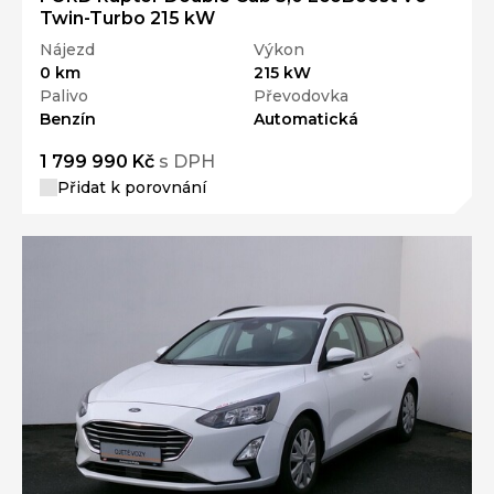
Twin-Turbo 215 kW
Nájezd
Výkon
0 km
215 kW
Palivo
Převodovka
Benzín
Automatická
1 799 990 Kč
s DPH
Přidat k porovnání