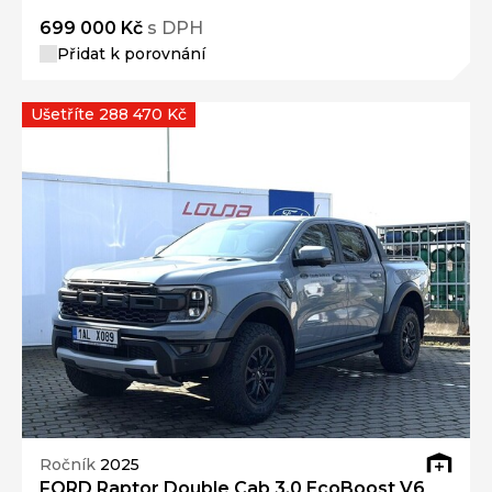
699 000 Kč
s DPH
Přidat k porovnání
Ušetříte 288 470 Kč
Ročník
2025
FORD Raptor Double Cab 3,0 EcoBoost V6