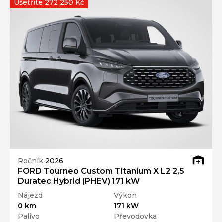
Ušetříte 272 250 Kč
Ročník
2026
FORD Tourneo Custom Titanium X L2 2,5
Duratec Hybrid (PHEV) 171 kW
Nájezd
Výkon
0 km
171 kW
Palivo
Převodovka