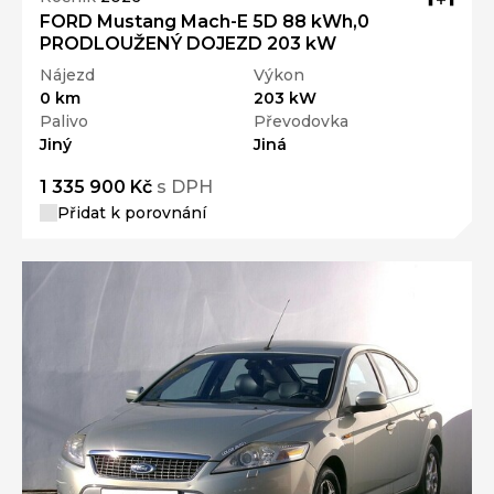
FORD Mustang Mach-E 5D 88 kWh,0
PRODLOUŽENÝ DOJEZD 203 kW
Nájezd
Výkon
0 km
203 kW
Palivo
Převodovka
Jiný
Jiná
1 335 900 Kč
s DPH
Přidat k porovnání