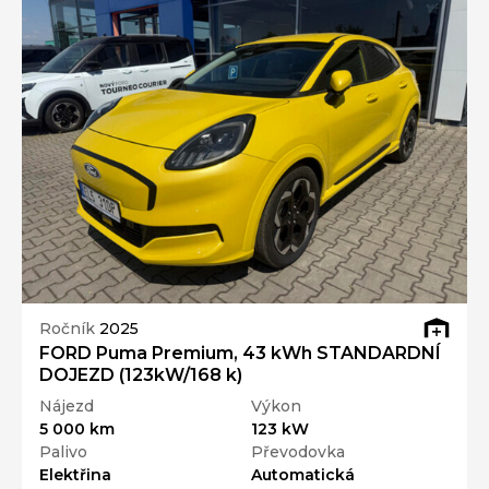
Ročník
2025
FORD Puma Premium, 43 kWh STANDARDNÍ
DOJEZD (123kW/168 k)
Nájezd
Výkon
5 000 km
123 kW
Palivo
Převodovka
Elektřina
Automatická