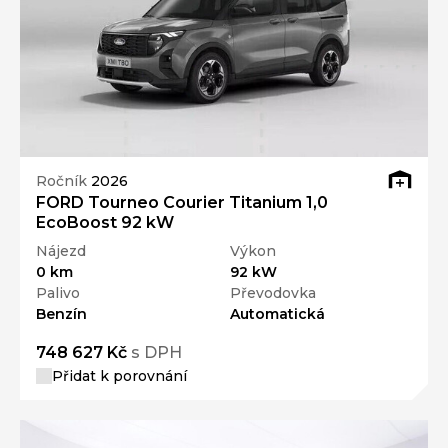
Ročník
2026
FORD Tourneo Courier Titanium 1,0
EcoBoost 92 kW
Nájezd
Výkon
0 km
92 kW
Palivo
Převodovka
Benzín
Automatická
748 627 Kč
s DPH
Přidat k porovnání