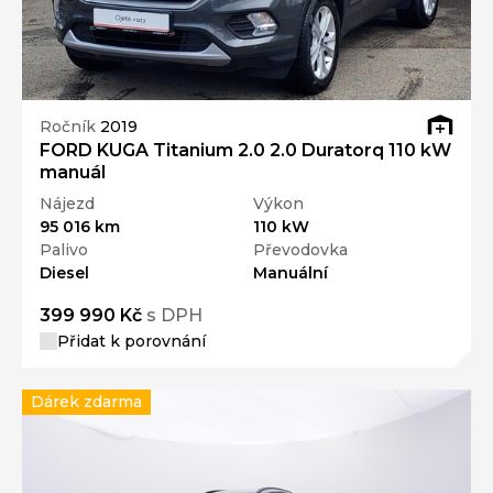
Ročník
2019
FORD KUGA Titanium 2.0 2.0 Duratorq 110 kW
manuál
Nájezd
Výkon
95 016 km
110 kW
Palivo
Převodovka
Diesel
Manuální
399 990 Kč
s DPH
Přidat k porovnání
Dárek zdarma