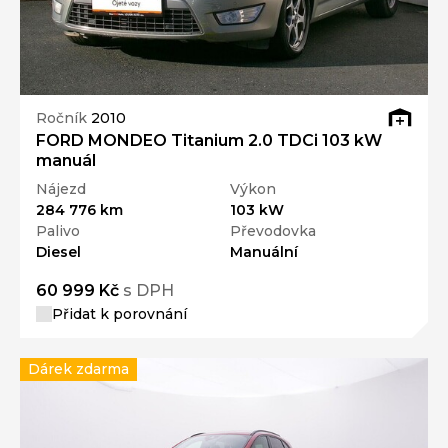
Ročník
2010
FORD MONDEO Titanium 2.0 TDCi 103 kW
manuál
Nájezd
Výkon
284 776 km
103 kW
Palivo
Převodovka
Diesel
Manuální
60 999 Kč
s DPH
Přidat k porovnání
Dárek zdarma