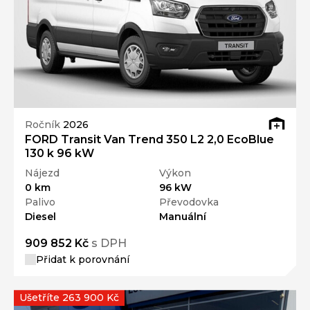
Ročník
2026
FORD Transit Van Trend 350 L2 2,0 EcoBlue
130 k 96 kW
Nájezd
Výkon
0 km
96 kW
Palivo
Převodovka
Diesel
Manuální
909 852 Kč
s DPH
Přidat k porovnání
Ušetříte 263 900 Kč