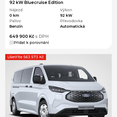
92 kW Bluecruise Edition
Nájezd
Výkon
0 km
92 kW
Palivo
Převodovka
Benzín
Automatická
649 900 Kč
s DPH
Přidat k porovnání
Ušetříte 563 573 Kč