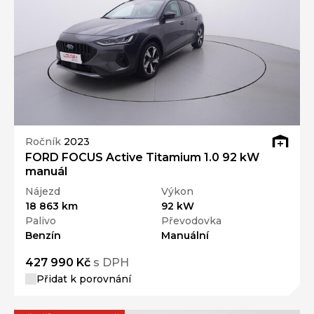
Ročník
2023
FORD FOCUS Active Titamium 1.0 92 kW
manuál
Nájezd
Výkon
18 863 km
92 kW
Palivo
Převodovka
Benzín
Manuální
427 990 Kč
s DPH
Přidat k porovnání