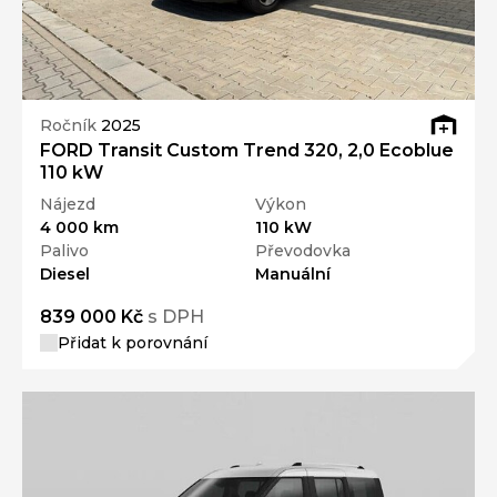
Ročník
2025
FORD Transit Custom Trend 320, 2,0 Ecoblue
110 kW
Nájezd
Výkon
4 000 km
110 kW
Palivo
Převodovka
Diesel
Manuální
839 000 Kč
s DPH
Přidat k porovnání