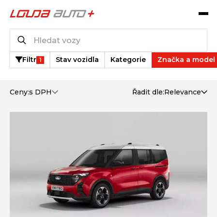
Katalog vozů
348
vozů k dispozici
Filtr
Stav vozidla
Kategorie
Značka a model
1
Ceny:
s DPH
Řadit dle:
Relevance