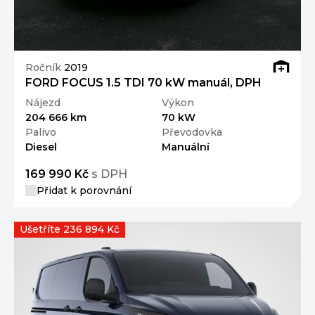
Ročník
2019
FORD FOCUS 1.5 TDI 70 kW manuál, DPH
Nájezd
Výkon
204 666 km
70 kW
Palivo
Převodovka
Diesel
Manuální
169 990 Kč
s DPH
Přidat k porovnání
Ušetříte 236 894 Kč