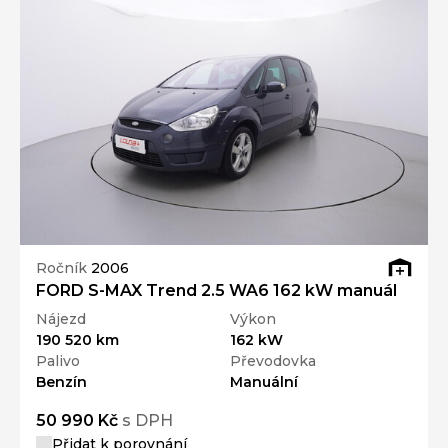
Ročník
2006
FORD S-MAX Trend 2.5 WA6 162 kW manuál
Nájezd
Výkon
190 520 km
162 kW
Palivo
Převodovka
Benzín
Manuální
50 990 Kč
s DPH
Přidat k porovnání