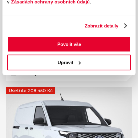
v
Zásadách ochrany osobních údajů
.
Ročník
2026
FORD Transit podvozek jednokabina Trend
Zobrazit detaily
350 2.0 EcoBlue 165 k 121 kW
Nájezd
Výkon
0 km
121 kW
Povolit vše
Palivo
Převodovka
Diesel
Manuální
Upravit
935 582 Kč
s DPH
Přidat k porovnání
Ušetříte 208 450 Kč