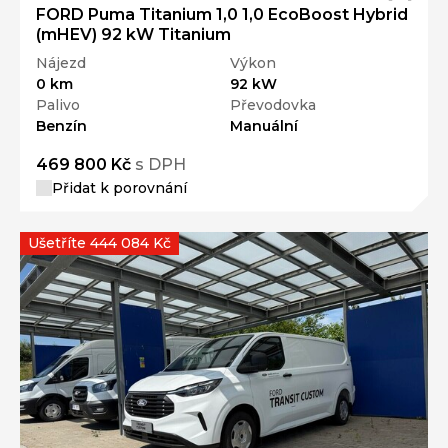
FORD Puma Titanium 1,0 1,0 EcoBoost Hybrid
(mHEV) 92 kW Titanium
Nájezd
Výkon
0 km
92 kW
Palivo
Převodovka
Benzín
Manuální
469 800 Kč
s DPH
Přidat k porovnání
Ušetříte 444 084 Kč