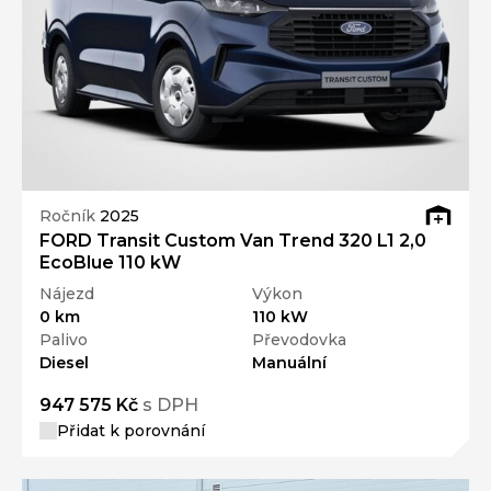
Ročník
2025
FORD Transit Custom Van Trend 320 L1 2,0
EcoBlue 110 kW
Nájezd
Výkon
0 km
110 kW
Palivo
Převodovka
Diesel
Manuální
947 575 Kč
s DPH
Přidat k porovnání