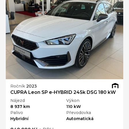
Ročník
2023
CUPRA Leon SP e-HYBRID 245k DSG 180 kW
Nájezd
Výkon
8 937 km
110 kW
Palivo
Převodovka
Hybridní
Automatická