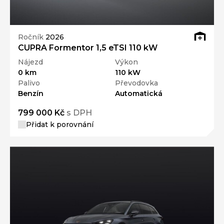
Ročník
2026
CUPRA Formentor 1,5 eTSI 110 kW
Nájezd
Výkon
0 km
110 kW
Palivo
Převodovka
Benzín
Automatická
799 000 Kč
s DPH
Přidat k porovnání