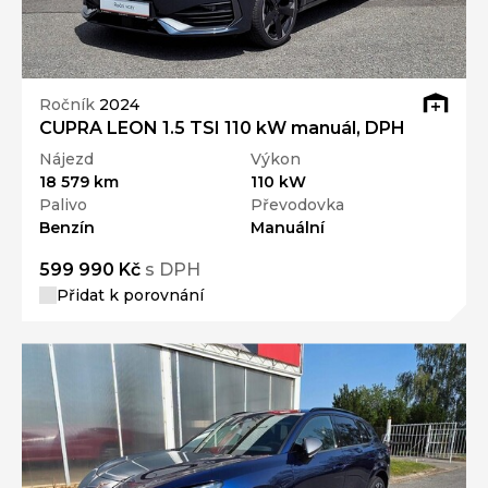
Ročník
2024
CUPRA LEON 1.5 TSI 110 kW manuál, DPH
Nájezd
Výkon
18 579 km
110 kW
Palivo
Převodovka
Benzín
Manuální
599 990 Kč
s DPH
Přidat k porovnání