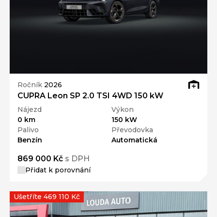
Ročník
2026
CUPRA Leon SP 2.0 TSI 4WD 150 kW
Nájezd
Výkon
0 km
150 kW
Palivo
Převodovka
Benzín
Automatická
869 000 Kč
s DPH
Přidat k porovnání
Ušetříte 469 110 Kč