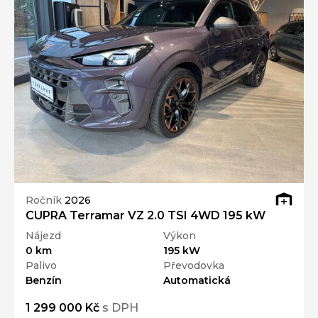
Ročník
2026
CUPRA Terramar VZ 2.0 TSI 4WD 195 kW
Nájezd
Výkon
0 km
195 kW
Palivo
Převodovka
Benzín
Automatická
1 299 000 Kč
s DPH