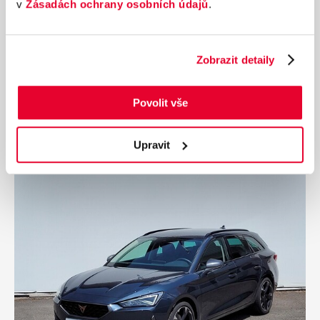
v
Zásadách ochrany osobních údajů
.
automat, DPH
Nájezd
Výkon
20 140 km
140 kW
Zobrazit detaily
Palivo
Převodovka
Benzín
Automatická
Povolit vše
912 990 Kč
s DPH
Přidat k porovnání
Upravit