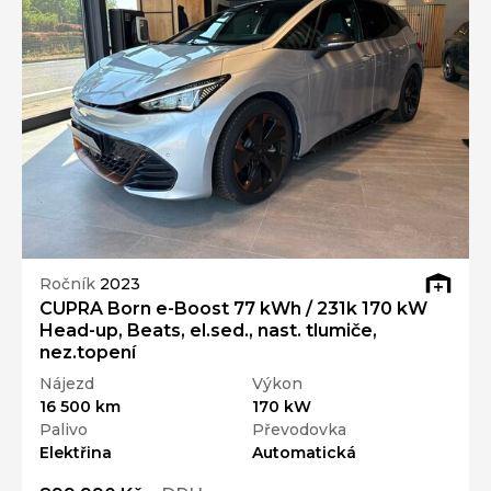
Ročník
2023
CUPRA Born e-Boost 77 kWh / 231k 170 kW
Head-up, Beats, el.sed., nast. tlumiče,
nez.topení
Nájezd
Výkon
16 500 km
170 kW
Palivo
Převodovka
Elektřina
Automatická