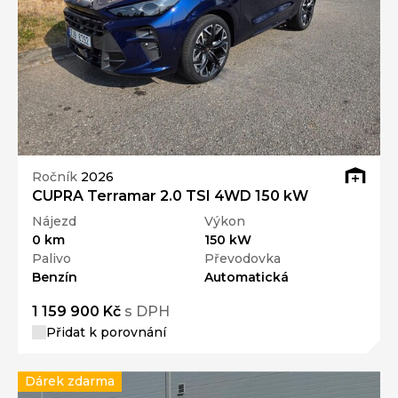
Ročník
2026
CUPRA Terramar 2.0 TSI 4WD 150 kW
Nájezd
Výkon
0 km
150 kW
Palivo
Převodovka
Benzín
Automatická
1 159 900 Kč
s DPH
Přidat k porovnání
Dárek zdarma