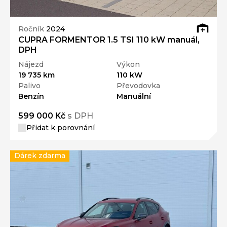
Ročník
2024
CUPRA FORMENTOR 1.5 TSI 110 kW manuál,
DPH
Nájezd
Výkon
19 735 km
110 kW
Palivo
Převodovka
Benzín
Manuální
599 000 Kč
s DPH
Přidat k porovnání
Dárek zdarma