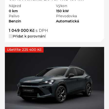
Nájezd
Výkon
0 km
150 kW
Palivo
Převodovka
Benzín
Automatická
1 049 000 Kč
s DPH
Přidat k porovnání
Ušetříte 225 400 Kč