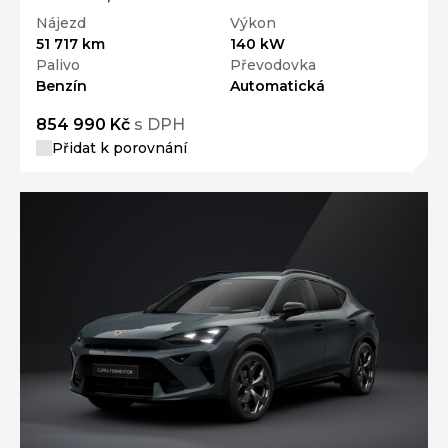
Nájezd
Výkon
51 717 km
140 kW
Palivo
Převodovka
Benzín
Automatická
854 990 Kč
s DPH
Přidat k porovnání