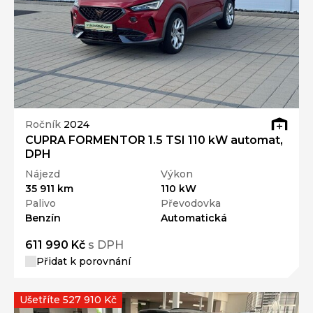
Ročník
2024
CUPRA FORMENTOR 1.5 TSI 110 kW automat,
DPH
Nájezd
Výkon
35 911 km
110 kW
Palivo
Převodovka
Benzín
Automatická
611 990 Kč
s DPH
Přidat k porovnání
Ušetříte 527 910 Kč