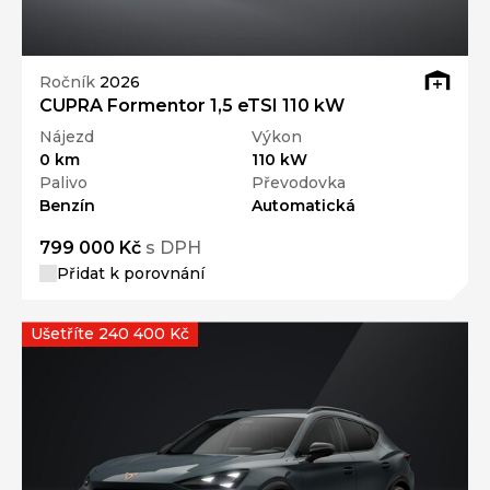
Ročník
2026
CUPRA Formentor 1,5 eTSI 110 kW
Nájezd
Výkon
0 km
110 kW
Palivo
Převodovka
Benzín
Automatická
799 000 Kč
s DPH
Přidat k porovnání
Ušetříte 240 400 Kč