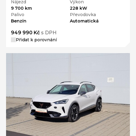
Nájezd
Výkon
9 700 km
228 kW
Palivo
Převodovka
Benzín
Automatická
949 990 Kč
s DPH
Přidat k porovnání