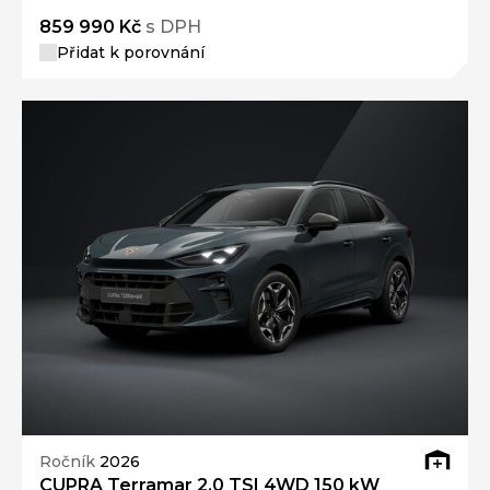
859 990 Kč
s DPH
Přidat k porovnání
Ročník
2026
CUPRA Terramar 2.0 TSI 4WD 150 kW