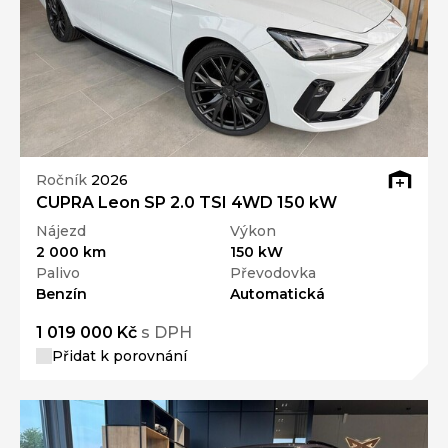
Ročník
2026
CUPRA Leon SP 2.0 TSI 4WD 150 kW
Nájezd
Výkon
2 000 km
150 kW
Palivo
Převodovka
Benzín
Automatická
1 019 000 Kč
s DPH
Přidat k porovnání