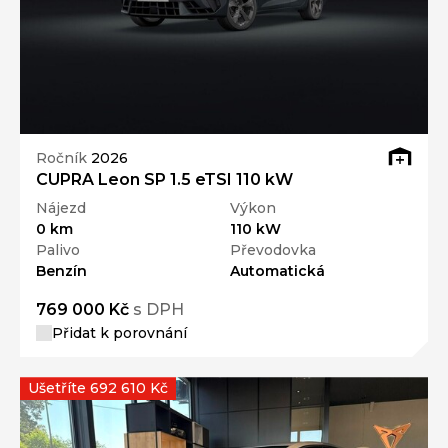
Ročník
2026
CUPRA Leon SP 1.5 eTSI 110 kW
Nájezd
Výkon
0 km
110 kW
Palivo
Převodovka
Benzín
Automatická
769 000 Kč
s DPH
Přidat k porovnání
Ušetříte 692 610 Kč