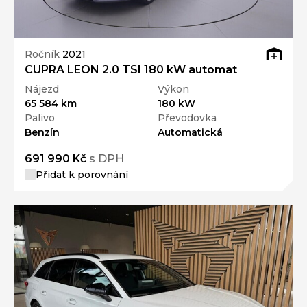
Ročník
2021
CUPRA LEON 2.0 TSI 180 kW automat
Nájezd
Výkon
65 584 km
180 kW
Palivo
Převodovka
Benzín
Automatická
691 990 Kč
s DPH
Přidat k porovnání