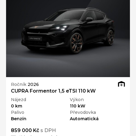
Ročník
2026
CUPRA Formentor 1,5 eTSI 110 kW
Nájezd
Výkon
0 km
110 kW
Palivo
Převodovka
Benzín
Automatická
859 000 Kč
s DPH