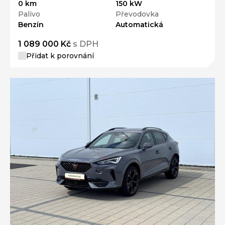
0 km
150 kW
Palivo
Převodovka
Benzín
Automatická
1 089 000 Kč
s DPH
Přidat k porovnání