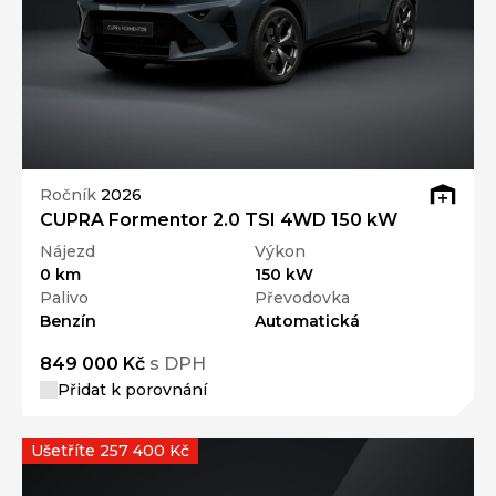
Ročník
2026
CUPRA Formentor 2.0 TSI 4WD 150 kW
Nájezd
Výkon
0 km
150 kW
Palivo
Převodovka
Benzín
Automatická
849 000 Kč
s DPH
Přidat k porovnání
Ušetříte 257 400 Kč