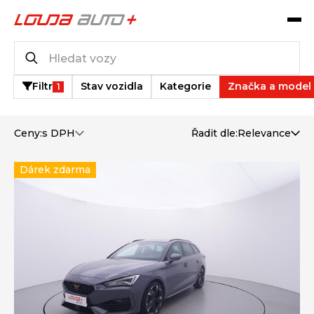
Katalog vozů
53
vozů k dispozici
Filtr
Stav vozidla
Kategorie
Značka a model
1
Ceny:
s DPH
Řadit dle:
Relevance
Dárek zdarma