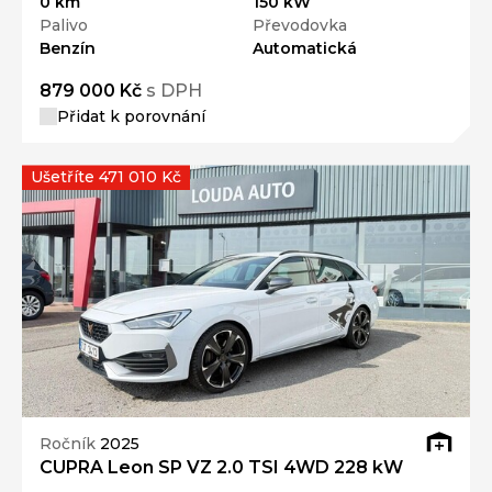
0 km
150 kW
Palivo
Převodovka
Benzín
Automatická
879 000 Kč
s DPH
Přidat k porovnání
Ušetříte 471 010 Kč
Ročník
2025
CUPRA Leon SP VZ 2.0 TSI 4WD 228 kW