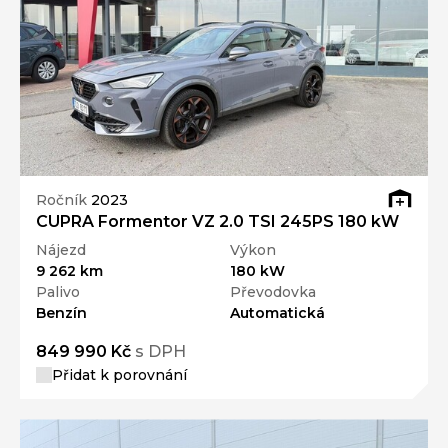
Ročník
2023
CUPRA Formentor VZ 2.0 TSI 245PS 180 kW
Nájezd
Výkon
9 262 km
180 kW
Palivo
Převodovka
Benzín
Automatická
849 990 Kč
s DPH
Přidat k porovnání