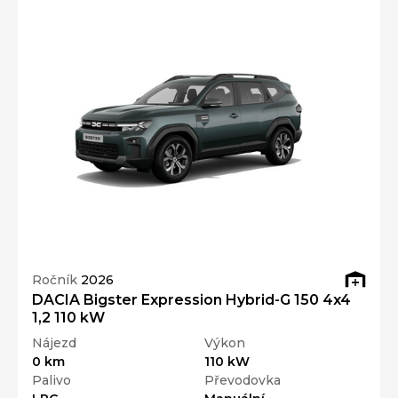
Ročník
2026
DACIA Bigster Expression Hybrid-G 150 4x4
1,2 110 kW
Nájezd
Výkon
0 km
110 kW
Palivo
Převodovka