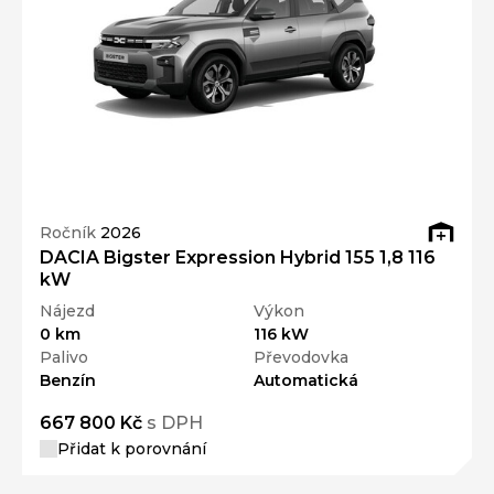
Ročník
2026
DACIA Bigster Expression Hybrid 155 1,8 116
kW
Nájezd
Výkon
0 km
116 kW
Palivo
Převodovka
Benzín
Automatická
667 800 Kč
s DPH
Přidat k porovnání