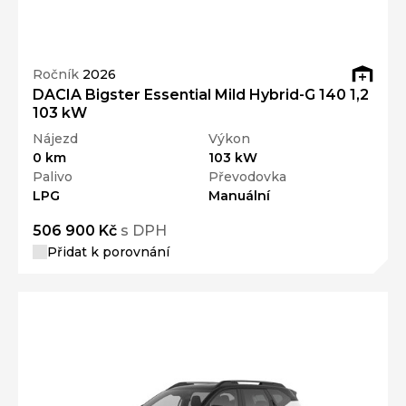
Ročník
2026
DACIA Bigster Essential Mild Hybrid-G 140 1,2
103 kW
Nájezd
Výkon
0 km
103 kW
Palivo
Převodovka
LPG
Manuální
506 900 Kč
s DPH
Přidat k porovnání