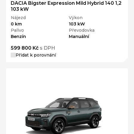
DACIA Bigster Expression Mild Hybrid 140 1,2
103 kW
Nájezd
Výkon
0 km
103 kW
Palivo
Převodovka
Benzín
Manuální
599 800 Kč
s DPH
Přidat k porovnání