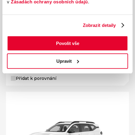
v
Zásadách ochrany osobních údajů
.
Zobrazit detaily
Ročník
2026
DACIA Bigster Extreme Hybrid 155 1,8 115 kW
Nájezd
Výkon
Povolit vše
0 km
115 kW
Palivo
Převodovka
Hybridní
Automatická
Upravit
728 300 Kč
s DPH
Přidat k porovnání