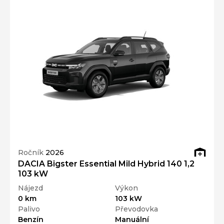
Ročník
2026
DACIA Bigster Essential Mild Hybrid 140 1,2
103 kW
Nájezd
Výkon
0 km
103 kW
Palivo
Převodovka
Benzín
Manuální