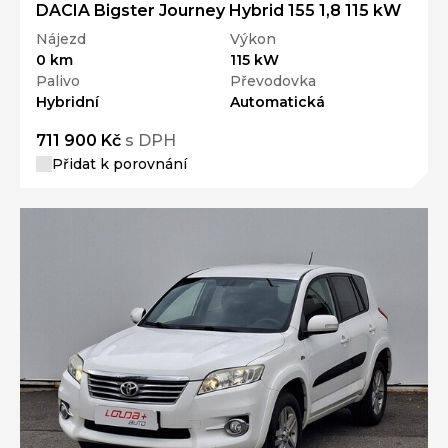
DACIA Bigster Journey Hybrid 155 1,8 115 kW
Nájezd
Výkon
0 km
115 kW
Palivo
Převodovka
Hybridní
Automatická
711 900 Kč
s DPH
Přidat k porovnání