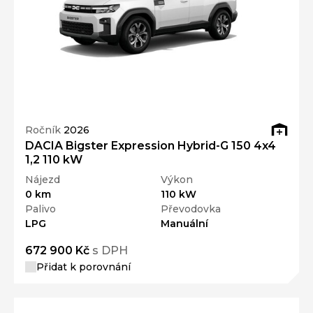
Ročník
2026
DACIA Bigster Expression Hybrid-G 150 4x4
1,2 110 kW
Nájezd
Výkon
0 km
110 kW
Palivo
Převodovka
LPG
Manuální
672 900 Kč
s DPH
Přidat k porovnání