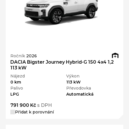
Ročník
2026
DACIA Bigster Journey Hybrid-G 150 4x4 1,2
113 kW
Nájezd
Výkon
0 km
113 kW
Palivo
Převodovka
LPG
Automatická
791 900 Kč
s DPH
Přidat k porovnání