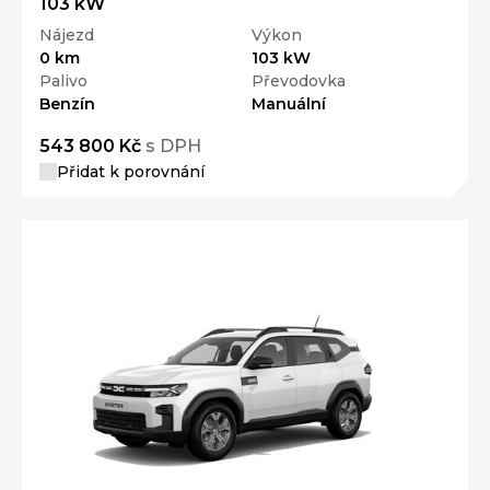
103 kW
Nájezd
Výkon
0 km
103 kW
Palivo
Převodovka
Benzín
Manuální
543 800 Kč
s DPH
Přidat k porovnání