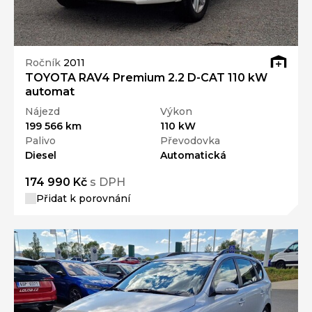
Ročník
2011
TOYOTA RAV4 Premium 2.2 D-CAT 110 kW
automat
Nájezd
Výkon
199 566 km
110 kW
Palivo
Převodovka
Diesel
Automatická
174 990 Kč
s DPH
Přidat k porovnání