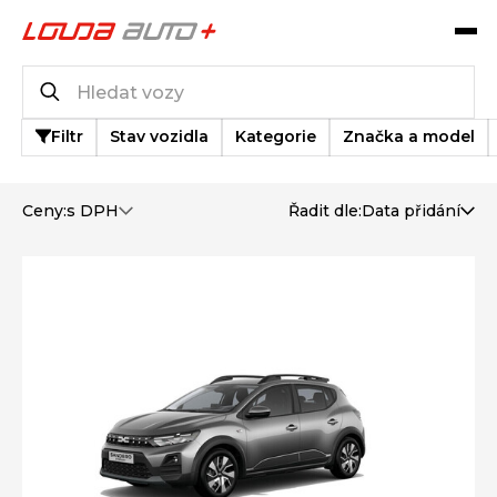
Katalog vozů
44
vozů k dispozici
Filtr
Stav vozidla
Kategorie
Značka a model
Ceny:
s DPH
Řadit dle:
Data přidání