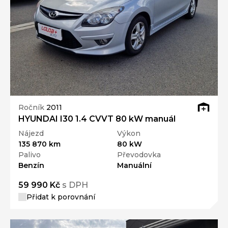
Ročník
2011
HYUNDAI I30 1.4 CVVT 80 kW manuál
Nájezd
Výkon
135 870 km
80 kW
Palivo
Převodovka
Benzín
Manuální
59 990 Kč
s DPH
Přidat k porovnání