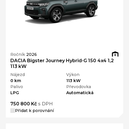
Ročník
2026
DACIA Bigster Journey Hybrid-G 150 4x4 1,2
113 kW
Nájezd
Výkon
0 km
113 kW
Palivo
Převodovka
LPG
Automatická
750 800 Kč
s DPH
Přidat k porovnání