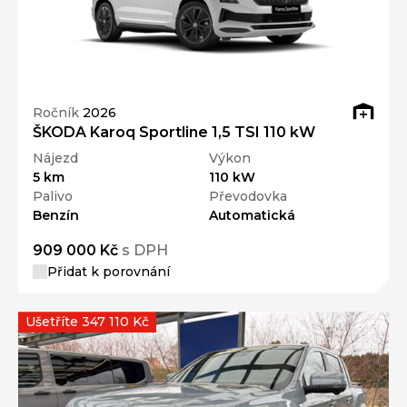
Ročník
2026
ŠKODA Karoq Sportline 1,5 TSI 110 kW
Nájezd
Výkon
5 km
110 kW
Palivo
Převodovka
Benzín
Automatická
909 000 Kč
s DPH
Přidat k porovnání
Ušetříte 347 110 Kč