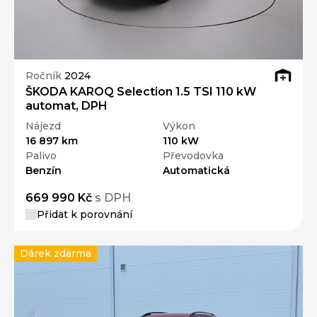
Ročník
2024
ŠKODA KAROQ Selection 1.5 TSI 110 kW
automat, DPH
Nájezd
Výkon
16 897 km
110 kW
Palivo
Převodovka
Benzín
Automatická
669 990 Kč
s DPH
Přidat k porovnání
Dárek zdarma