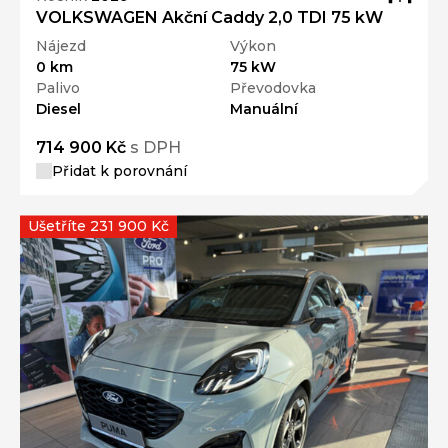
VOLKSWAGEN Akční Caddy 2,0 TDI 75 kW
Nájezd
Výkon
0 km
75 kW
Palivo
Převodovka
Diesel
Manuální
714 900 Kč
s DPH
Přidat k porovnání
Ušetříte 231 900 Kč