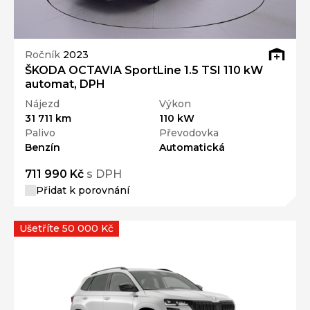
Ročník
2023
ŠKODA OCTAVIA SportLine 1.5 TSI 110 kW
automat, DPH
Nájezd
Výkon
31 711 km
110 kW
Palivo
Převodovka
Benzín
Automatická
711 990 Kč
s DPH
Přidat k porovnání
Ušetříte 50 000 Kč