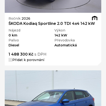
Ročník
2026
ŠKODA Kodiaq Sportline 2.0 TDI 4x4 142 kW
Nájezd
Výkon
0 km
142 kW
Palivo
Převodovka
Diesel
Automatická
1 488 300 Kč
s DPH
Přidat k porovnání