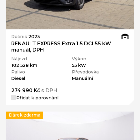
Ročník
2023
RENAULT EXPRESS Extra 1.5 DCI 55 kW
manuál, DPH
Nájezd
Výkon
102 528 km
55 kW
Palivo
Převodovka
Diesel
Manuální
274 990 Kč
s DPH
Přidat k porovnání
Dárek zdarma