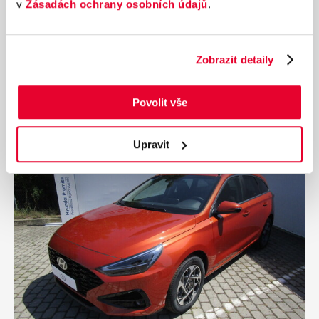
v
Zásadách ochrany osobních údajů
.
Nájezd
Výkon
0 km
150 kW
Palivo
Převodovka
Zobrazit detaily
Diesel
Automatická
1 649 000 Kč
s DPH
Povolit vše
Přidat k porovnání
Upravit