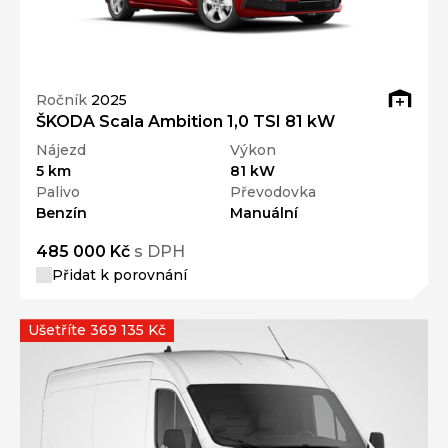
Ročník
2025
ŠKODA Scala Ambition 1,0 TSI 81 kW
Nájezd
Výkon
5 km
81 kW
Palivo
Převodovka
Benzín
Manuální
485 000 Kč
s DPH
Přidat k porovnání
Ušetříte 369 135 Kč