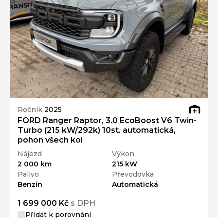
Ročník
2025
FORD Ranger Raptor, 3.0 EcoBoost V6 Twin-
Turbo (215 kW/292k) 10st. automatická,
pohon všech kol
Nájezd
Výkon
2 000 km
215 kW
Palivo
Převodovka
Benzín
Automatická
1 699 000 Kč
s DPH
Přidat k porovnání