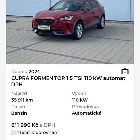
Ročník
2024
CUPRA FORMENTOR 1.5 TSI 110 kW automat,
DPH
Nájezd
Výkon
35 911 km
110 kW
Palivo
Převodovka
Benzín
Automatická
611 990 Kč
s DPH
Přidat k porovnání