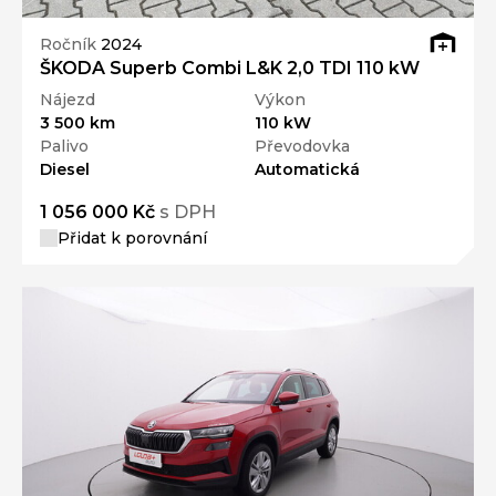
Ročník
2024
ŠKODA Superb Combi L&K 2,0 TDI 110 kW
Nájezd
Výkon
3 500 km
110 kW
Palivo
Převodovka
Diesel
Automatická
1 056 000 Kč
s DPH
Přidat k porovnání