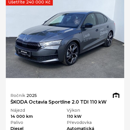
Ušetříte 240 000 Kč
Ročník
2025
ŠKODA Octavia Sportline 2.0 TDI 110 kW
Nájezd
Výkon
14 000 km
110 kW
Palivo
Převodovka
Diesel
Automatická