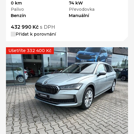
0 km
74 kW
Palivo
Převodovka
Benzín
Manuální
432 990 Kč
s DPH
Přidat k porovnání
Ušetříte 332 400 Kč