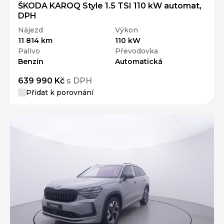
ŠKODA KAROQ Style 1.5 TSI 110 kW automat,
DPH
Nájezd
Výkon
11 814 km
110 kW
Palivo
Převodovka
Benzín
Automatická
639 990 Kč
s DPH
Přidat k porovnání