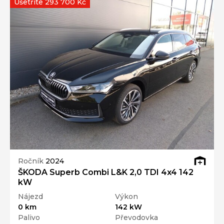
Ušetříte 293 700 Kč
Ročník
2024
ŠKODA Superb Combi L&K 2,0 TDI 4x4 142
kW
Nájezd
Výkon
0 km
142 kW
Palivo
Převodovka