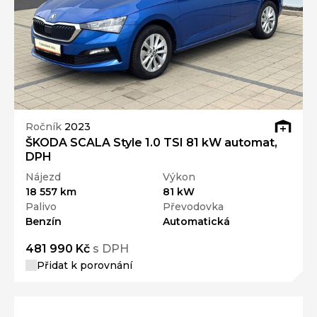
Ročník
2023
ŠKODA SCALA Style 1.0 TSI 81 kW automat,
DPH
Nájezd
Výkon
18 557 km
81 kW
Palivo
Převodovka
Benzín
Automatická
481 990 Kč
s DPH
Přidat k porovnání