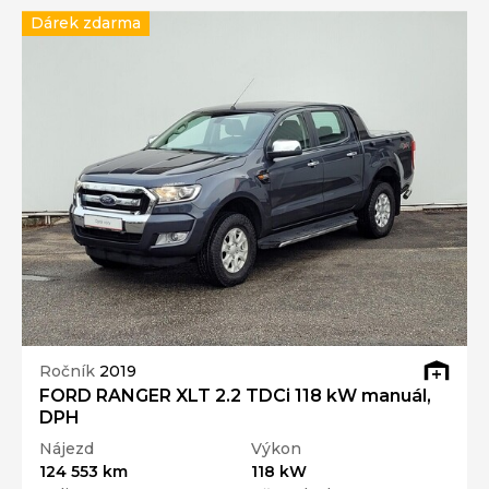
Dárek zdarma
Ročník
2019
FORD RANGER XLT 2.2 TDCi 118 kW manuál,
DPH
Nájezd
Výkon
124 553 km
118 kW