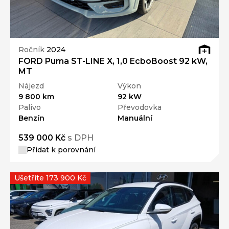
Ročník
2024
FORD Puma ST-LINE X, 1,0 EcboBoost 92 kW,
MT
Nájezd
Výkon
9 800 km
92 kW
Palivo
Převodovka
Benzín
Manuální
539 000 Kč
s DPH
Přidat k porovnání
Ušetříte 173 900 Kč