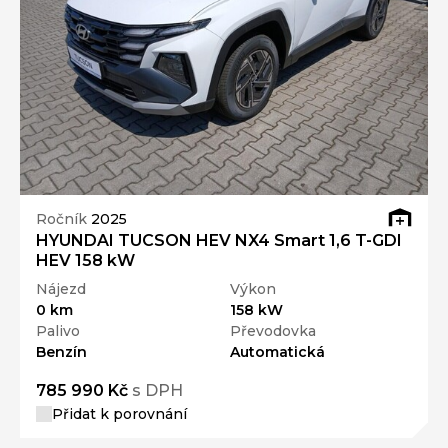
Ročník
2025
HYUNDAI TUCSON HEV NX4 Smart 1,6 T-GDI
HEV 158 kW
Nájezd
Výkon
0 km
158 kW
Palivo
Převodovka
Benzín
Automatická
785 990 Kč
s DPH
Přidat k porovnání