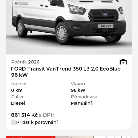
Ročník
2026
FORD Transit VanTrend 350 L3 2,0 EcoBlue
96 kW
Nájezd
Výkon
0 km
96 kW
Palivo
Převodovka
Diesel
Manuální
861 314 Kč
s DPH
Přidat k porovnání