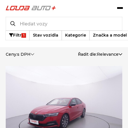
Katalog vozů
3 318
vozů k dispozici
Filtr
Stav vozidla
Kategorie
Značka a model
1
Ceny:
s DPH
Řadit dle:
Relevance