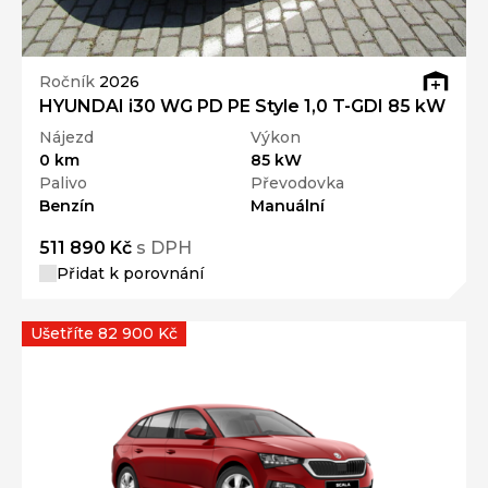
Ročník
2026
HYUNDAI i30 WG PD PE Style 1,0 T-GDI 85 kW
Nájezd
Výkon
0 km
85 kW
Palivo
Převodovka
Benzín
Manuální
511 890 Kč
s DPH
Přidat k porovnání
Ušetříte 82 900 Kč