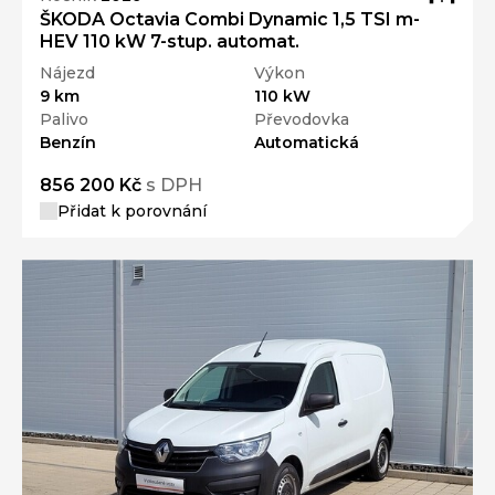
ŠKODA Octavia Combi Dynamic 1,5 TSI m-
HEV 110 kW 7-stup. automat.
Nájezd
Výkon
9 km
110 kW
Palivo
Převodovka
Benzín
Automatická
856 200 Kč
s DPH
Přidat k porovnání