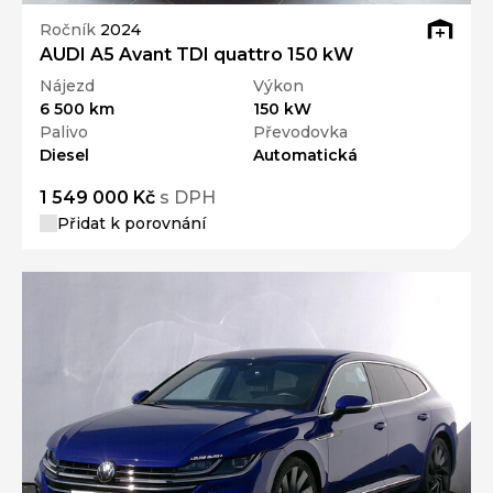
Ročník
2024
AUDI A5 Avant TDI quattro 150 kW
Nájezd
Výkon
6 500 km
150 kW
Palivo
Převodovka
Diesel
Automatická
1 549 000 Kč
s DPH
Přidat k porovnání