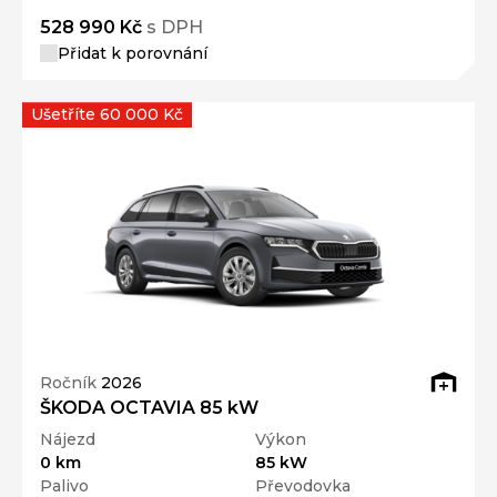
528 990 Kč
s DPH
Přidat k porovnání
Ušetříte 60 000 Kč
Ročník
2026
ŠKODA OCTAVIA 85 kW
Nájezd
Výkon
0 km
85 kW
Palivo
Převodovka