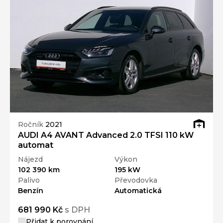
Ročník
2021
AUDI A4 AVANT Advanced 2.0 TFSI 110 kW
automat
Nájezd
Výkon
102 390 km
195 kW
Palivo
Převodovka
Benzín
Automatická
681 990 Kč
s DPH
Přidat k porovnání