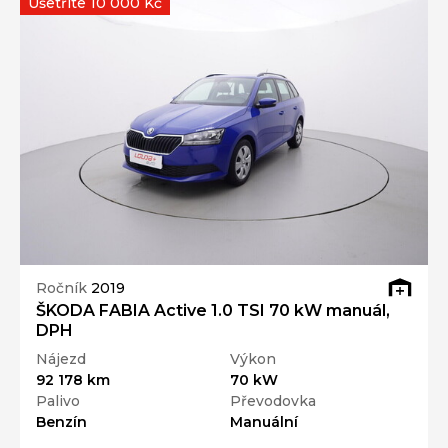
Ušetříte 10 000 Kč
Ročník
2019
ŠKODA FABIA Active 1.0 TSI 70 kW manuál,
DPH
Nájezd
Výkon
92 178 km
70 kW
Palivo
Převodovka
Benzín
Manuální