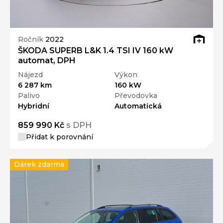
Ročník
2022
ŠKODA SUPERB L&K 1.4 TSI IV 160 kW
automat, DPH
Nájezd
Výkon
6 287 km
160 kW
Palivo
Převodovka
Hybridní
Automatická
859 990 Kč
s DPH
Přidat k porovnání
Dárek zdarma