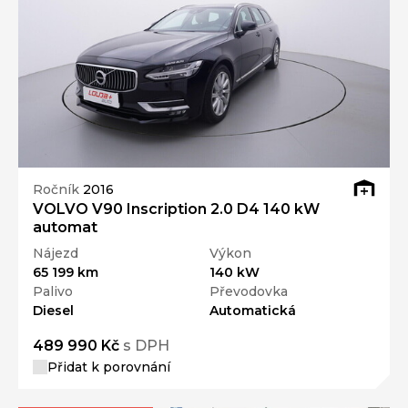
Ročník
2016
VOLVO V90 Inscription 2.0 D4 140 kW
automat
Nájezd
Výkon
65 199 km
140 kW
Palivo
Převodovka
Diesel
Automatická
489 990 Kč
s DPH
Přidat k porovnání