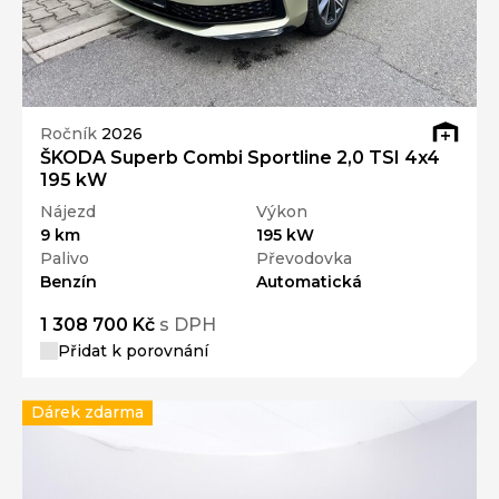
Ročník
2026
ŠKODA Superb Combi Sportline 2,0 TSI 4x4
195 kW
Nájezd
Výkon
9 km
195 kW
Palivo
Převodovka
Benzín
Automatická
1 308 700 Kč
s DPH
Přidat k porovnání
Dárek zdarma