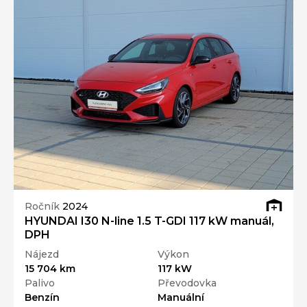
Ročník
2024
HYUNDAI I30 N-line 1.5 T-GDI 117 kW manuál,
DPH
Nájezd
Výkon
15 704 km
117 kW
Palivo
Převodovka
Benzín
Manuální