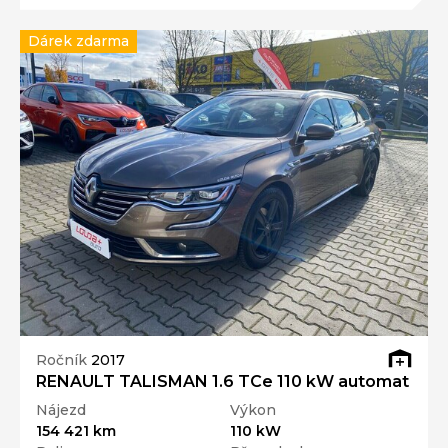
Dárek zdarma
Ročník
2017
RENAULT TALISMAN 1.6 TCe 110 kW automat
Nájezd
Výkon
154 421 km
110 kW