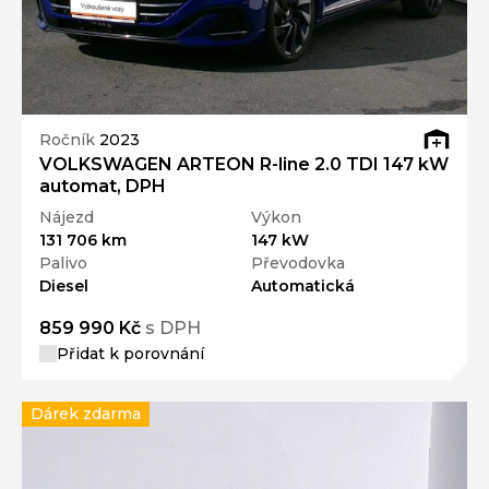
Ročník
2023
VOLKSWAGEN ARTEON R-line 2.0 TDI 147 kW
automat, DPH
Nájezd
Výkon
131 706 km
147 kW
Palivo
Převodovka
Diesel
Automatická
859 990 Kč
s DPH
Přidat k porovnání
Dárek zdarma