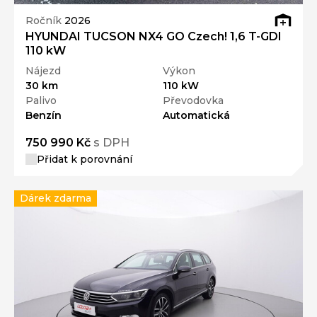
Ročník
2026
HYUNDAI TUCSON NX4 GO Czech! 1,6 T-GDI
110 kW
Nájezd
Výkon
30 km
110 kW
Palivo
Převodovka
Benzín
Automatická
750 990 Kč
s DPH
Přidat k porovnání
Dárek zdarma