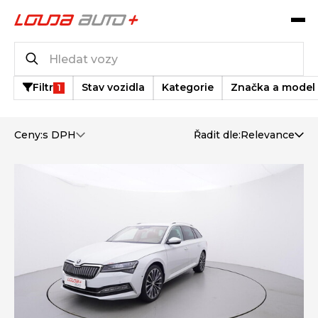
Katalog vozů
1 084
vozů k dispozici
Filtr
Stav vozidla
Kategorie
Značka a model
1
Ceny:
s DPH
Řadit dle:
Relevance