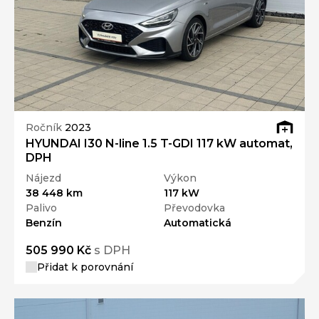
Ročník
2023
HYUNDAI I30 N-line 1.5 T-GDI 117 kW automat,
DPH
Nájezd
Výkon
38 448 km
117 kW
Palivo
Převodovka
Benzín
Automatická
505 990 Kč
s DPH
Přidat k porovnání