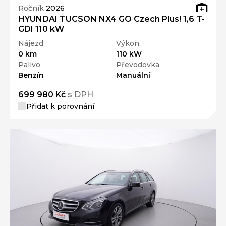
Ročník
2026
HYUNDAI TUCSON NX4 GO Czech Plus! 1,6 T-
GDI 110 kW
Nájezd
Výkon
0 km
110 kW
Palivo
Převodovka
Benzín
Manuální
699 980 Kč
s DPH
Přidat k porovnání