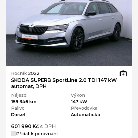
Ročník
2022
ŠKODA SUPERB SportLine 2.0 TDI 147 kW
automat, DPH
Nájezd
Výkon
159 346 km
147 kW
Palivo
Převodovka
Diesel
Automatická
601 990 Kč
s DPH
Přidat k porovnání