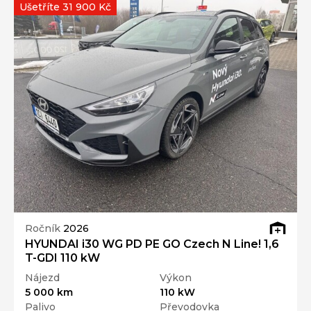
Ušetříte 31 900 Kč
Ročník
2026
HYUNDAI i30 WG PD PE GO Czech N Line! 1,6
T-GDI 110 kW
Nájezd
Výkon
5 000 km
110 kW
Palivo
Převodovka