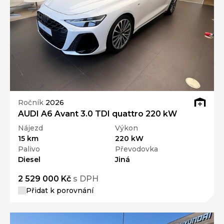
Ročník
2026
AUDI A6 Avant 3.0 TDI quattro 220 kW
Nájezd
Výkon
15 km
220 kW
Palivo
Převodovka
Diesel
Jiná
2 529 000 Kč
s DPH
Přidat k porovnání