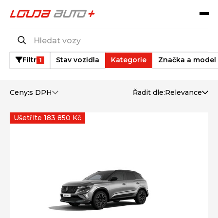
Katalog vozů
1 232
vozů k dispozici
Filtr
Stav vozidla
Kategorie
Značka a model
1
Ceny:
s DPH
Řadit dle:
Relevance
Ušetříte 183 850 Kč