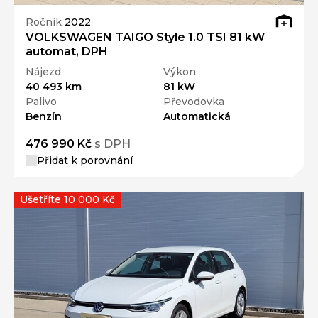
Ročník
2022
VOLKSWAGEN TAIGO Style 1.0 TSI 81 kW
automat, DPH
Nájezd
Výkon
40 493 km
81 kW
Palivo
Převodovka
Benzín
Automatická
476 990 Kč
s DPH
Přidat k porovnání
Ušetříte 10 000 Kč