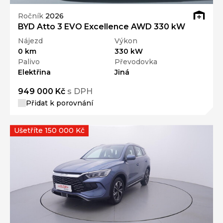
Ročník
2026
BYD Atto 3 EVO Excellence AWD 330 kW
Nájezd
Výkon
0 km
330 kW
Palivo
Převodovka
Elektřina
Jiná
949 000 Kč
s DPH
Přidat k porovnání
Ušetříte 150 000 Kč