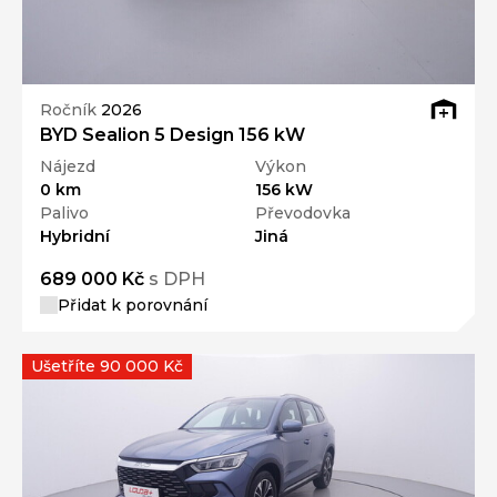
Ročník
2026
BYD Sealion 5 Design 156 kW
Nájezd
Výkon
0 km
156 kW
Palivo
Převodovka
Hybridní
Jiná
689 000 Kč
s DPH
Přidat k porovnání
Ušetříte 90 000 Kč