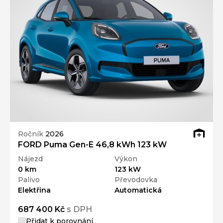
Ročník
2026
FORD Puma Gen-E 46,8 kWh 123 kW
Nájezd
Výkon
0 km
123 kW
Palivo
Převodovka
Elektřina
Automatická
687 400 Kč
s DPH
Přidat k porovnání