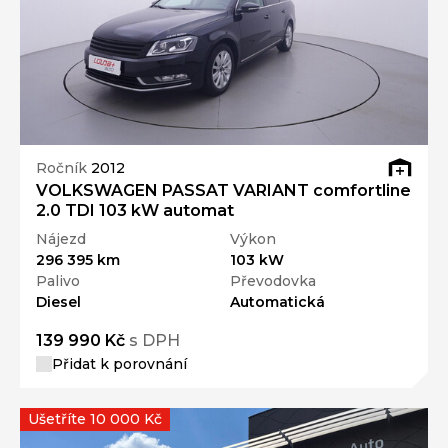
Ročník
2012
VOLKSWAGEN PASSAT VARIANT comfortline
2.0 TDI 103 kW automat
Nájezd
Výkon
296 395 km
103 kW
Palivo
Převodovka
Diesel
Automatická
139 990 Kč
s DPH
Přidat k porovnání
Ušetříte 10 000 Kč