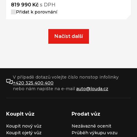
819 990 Kč
s DPH
Přidat k porovnání
Načíst další
V případě dotazů volejte číslo nonstop infolinky
+420 325 400 400
nebo nám napište na e-mail
auto@louda.cz
Koupit vůz
Prodat vůz
Koupit nový vůz
Nezávazně ocenit
Koupit ojetý vůz
Průběh výkupu vozu