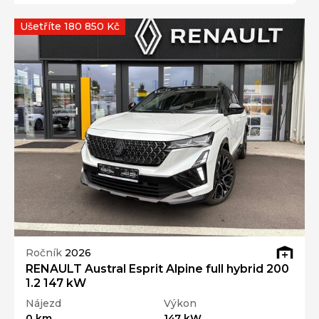
Ušetříte 180 850 Kč
Ročník
2026
RENAULT Austral Esprit Alpine full hybrid 200
1.2 147 kW
Nájezd
Výkon
0 km
147 kW