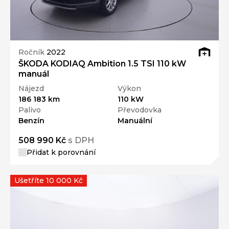
Ročník
2022
ŠKODA KODIAQ Ambition 1.5 TSI 110 kW
manuál
Nájezd
Výkon
186 183 km
110 kW
Palivo
Převodovka
Benzín
Manuální
508 990 Kč
s DPH
Přidat k porovnání
Ušetříte 10 000 Kč