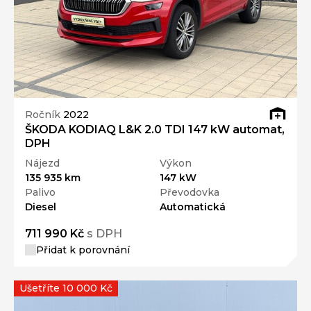
Ročník
2022
ŠKODA KODIAQ L&K 2.0 TDI 147 kW automat,
DPH
Nájezd
Výkon
135 935 km
147 kW
Palivo
Převodovka
Diesel
Automatická
711 990 Kč
s DPH
Přidat k porovnání
Ušetříte 10 000 Kč