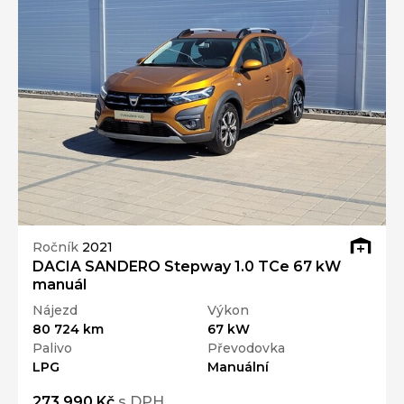
Ročník
2021
DACIA SANDERO Stepway 1.0 TCe 67 kW
manuál
Nájezd
Výkon
80 724 km
67 kW
Palivo
Převodovka
LPG
Manuální
273 990 Kč
s DPH