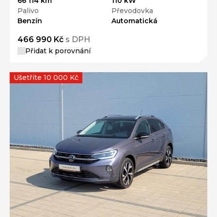
66 114 km
110 kW
Palivo
Převodovka
Benzín
Automatická
466 990 Kč
s DPH
Přidat k porovnání
Ušetříte 10 000 Kč