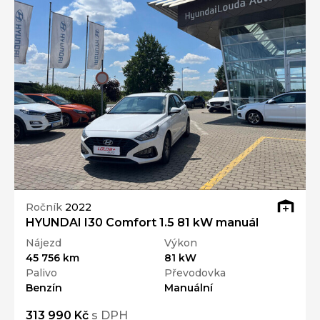
Ročník
2022
HYUNDAI I30 Comfort 1.5 81 kW manuál
Nájezd
Výkon
45 756 km
81 kW
Palivo
Převodovka
Benzín
Manuální
313 990 Kč
s DPH