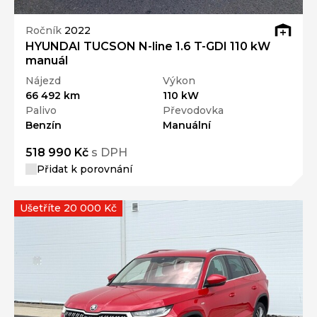
Ročník
2022
HYUNDAI TUCSON N-line 1.6 T-GDI 110 kW
manuál
Nájezd
Výkon
66 492 km
110 kW
Palivo
Převodovka
Benzín
Manuální
518 990 Kč
s DPH
Přidat k porovnání
Ušetříte 20 000 Kč