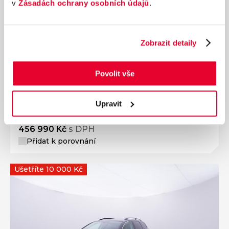
v
Zásadách ochrany osobních údajů
.
Ročník
2021
Zobrazit detaily
HYUNDAI TUCSON Smart + Nav 1.6 T-GDI 110
kW manuál
Povolit vše
Nájezd
Výkon
85 392 km
110 kW
Palivo
Převodovka
Upravit
Benzín
Manuální
456 990 Kč
s DPH
Přidat k porovnání
Ušetříte 10 000 Kč