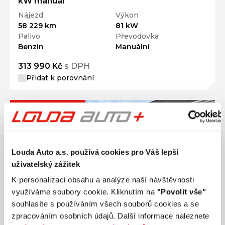
kW manuál
Nájezd
Výkon
58 229 km
81 kW
Palivo
Převodovka
Benzín
Manuální
313 990 Kč
s DPH
Přidat k porovnání
Ušetříte 10 000 Kč
Louda Auto a.s. používá cookies pro Váš lepší
uživatelský zážitek
K personalizaci obsahu a analýze naší návštěvnosti
využíváme soubory cookie. Kliknutím na
"Povolit vše"
souhlasíte s používáním všech souborů cookies a se
zpracováním osobních údajů. Další informace naleznete