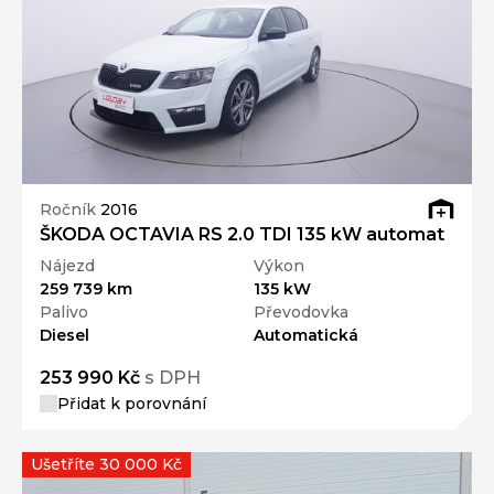
Ročník
2016
ŠKODA OCTAVIA RS 2.0 TDI 135 kW automat
Nájezd
Výkon
259 739 km
135 kW
Palivo
Převodovka
Diesel
Automatická
253 990 Kč
s DPH
Přidat k porovnání
Ušetříte 30 000 Kč