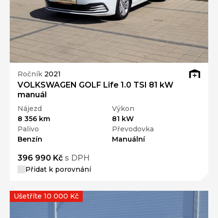
Ročník
2021
VOLKSWAGEN GOLF Life 1.0 TSI 81 kW
manuál
Nájezd
Výkon
8 356 km
81 kW
Palivo
Převodovka
Benzín
Manuální
396 990 Kč
s DPH
Přidat k porovnání
Ušetříte 10 000 Kč