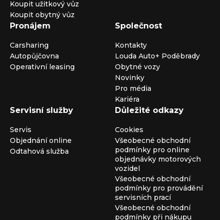
Koupit užitkový vůz
Koupit obytný vůz
Pronájem
Společnost
Carsharing
Kontakty
Autopůjčovna
Louda Auto+ Poděbrady
Operativní leasing
Obytné vozy
Novinky
Pro média
Kariéra
Servisní služby
Důležité odkazy
Servis
Cookies
Objednání online
Všeobecné obchodní
podmínky pro online
Odtahová služba
objednávky motorových
vozidel
Všeobecné obchodní
podmínky pro provádění
servisních prací
Všeobecné obchodní
podmínky při nákupu