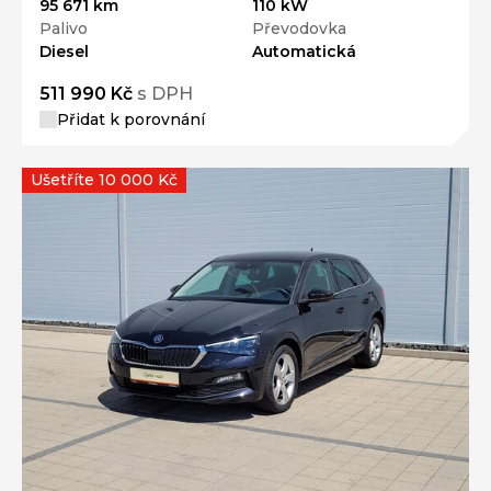
95 671 km
110 kW
Palivo
Převodovka
Diesel
Automatická
511 990 Kč
s DPH
Přidat k porovnání
Ušetříte 10 000 Kč