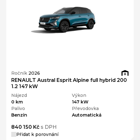
Ročník
2026
RENAULT Austral Esprit Alpine full hybrid 200
1.2 147 kW
Nájezd
Výkon
0 km
147 kW
Palivo
Převodovka
Benzín
Automatická
840 150 Kč
s DPH
Přidat k porovnání