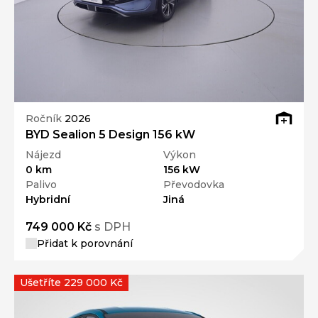
Ročník
2026
BYD Sealion 5 Design 156 kW
Nájezd
Výkon
0 km
156 kW
Palivo
Převodovka
Hybridní
Jiná
749 000 Kč
s DPH
Přidat k porovnání
Ušetříte 229 000 Kč