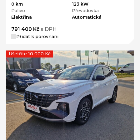
0 km
123 kW
Palivo
Převodovka
Elektřina
Automatická
791 400 Kč
s DPH
Přidat k porovnání
Ušetříte 10 000 Kč