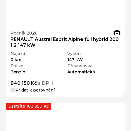
Ročník
2026
RENAULT Austral Esprit Alpine full hybrid 200
1.2 147 kW
Nájezd
Výkon
0 km
147 kW
Palivo
Převodovka
Benzín
Automatická
840 150 Kč
s DPH
Přidat k porovnání
Ušetříte 183 850 Kč