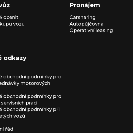
vůz
Pronájem
 ocenit
Carsharing
kupu vozu
Autopůjčovna
Operativní leasing
é odkazy
é obchodní podmínky pro
jednávky motorových
é obchodní podmínky pro
servisních prací
 obchodní podmínky při
etých vozů
í řád