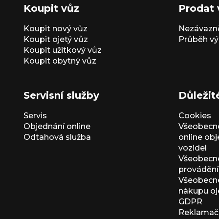
Koupit vůz
Prodat 
Koupit nový vůz
Nezávazně
Koupit ojetý vůz
Průběh vý
Koupit užitkový vůz
Koupit obytný vůz
Servisní služby
Důležit
Servis
Cookies
Objednání online
Všeobecn
Odtahová služba
online ob
vozidel
Všeobecn
provádění 
Všeobecné
nákupu oj
GDPR
Reklamačn