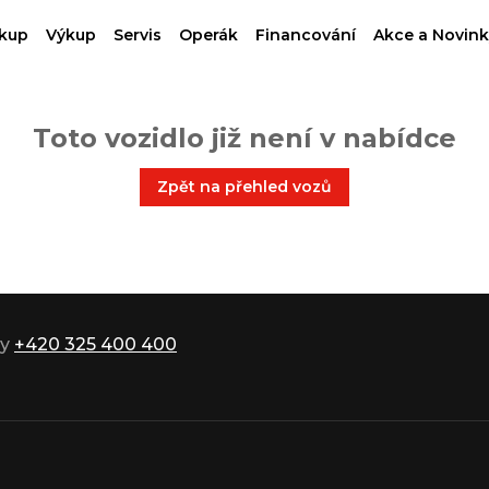
kup
Výkup
Servis
Operák
Financování
Akce a Novink
Toto vozidlo již není v nabídce
Zpět na přehled vozů
ky
+420 325 400 400