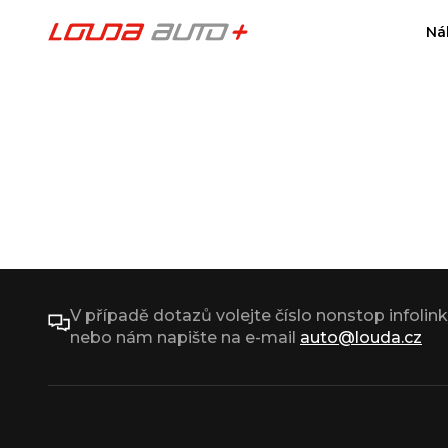
Ná
V případě dotazů volejte číslo nonstop infolin
nebo nám napište na e-mail
auto@louda.cz